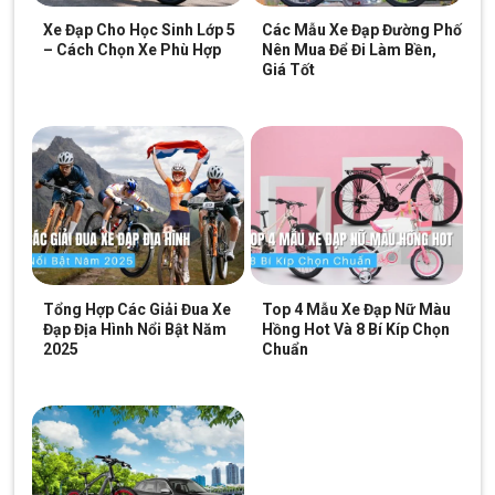
chất lượng với giá hợp lý.
Xe Đạp Cho Học Sinh Lớp 5
Các Mẫu Xe Đạp Đường Phố
– Cách Chọn Xe Phù Hợp
Nên Mua Để Đi Làm Bền,
Lốp 700c kết hợp vành xe xé gió
Giá Tốt
Xe đạp Catani 6.5 sử dụng bộ lốp Kenda 700*28C, có khả năng
bám đường tuyệt vời và giúp tiết kiệm năng lượng. Lốp này
được thiết kế đặc biệt cho các dòng xe đạp đua, với độ bền
cao và khả năng giảm thiểu độ ma sát. Khi kết hợp với vành xe
xé gió, lốp Kenda giúp bạn dễ dàng duy trì tốc độ ổn định và
hiệu quả khi đạp trên những cung đường dài.
Tổng Hợp Các Giải Đua Xe
Top 4 Mẫu Xe Đạp Nữ Màu
Đạp Địa Hình Nổi Bật Năm
Hồng Hot Và 8 Bí Kíp Chọn
2025
Chuẩn