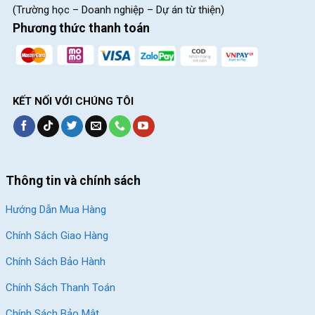
mãi hấp dẫn!
(Trường học – Doanh nghiệp – Dự án từ thiện)
Xem thêm: Một số mẫu xe đạp đua đã được cập nhật mới
Phương thức thanh toán
nhất dưới đây:
Giảm 10%
Giảm 12%
KẾT NỐI VỚI CHÚNG TÔI
Thông tin và chính sách
Xe Đạp Đua Califa CR550 –
Xe Đạp Đua QT Bike
Khung Magie, LTWOO R5
GTS200 – Khung Nhôm
Hướng Dẫn Mua Hàng
7.690.000
₫
6.190.000
₫
Chính Sách Giao Hàng
8.500.000
₫
7.000.000
₫
Chính Sách Bảo Hành
Chính Sách Thanh Toán
Địa Chỉ Các Cửa Hàng Xe Đạp Giá Kho:
Chính Sách Bảo Mật