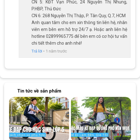
CN 5: KĐT Vạn Phúc, 24 Nguyễn Thị Nhung,
P.HBP, Thủ Đức
CN 6: 268 Nguyễn Thị Thập, P. Tân Quy, Q.7, HCM
Anh quan tâm cho em xin thông tin liên hệ, nhân
viên em bên em hỗ trợ 24/7 ạ. Hoặc anh liên hệ
hotline 02899965775 để bên em có cơ hội tư vấn
chi tiết thêm cho anh nhé!
Trả lời
•
1 năm trước
Bộ líp hiện đại
Bên cạnh đó, xe đạp đua Catani 6.5 còn sử dụng đùi đĩa hợp
kim nhôm với cốt rỗng bạc đạn, kết hợp với bộ líp 8 tầng loại líp
Tin tức về sản phẩm
thả giúp bạn tận hưởng cảm giác mượt mà và ổn định trong
mọi điều kiện đạp xe, từ đường phố bằng phẳng cho đến những
đoạn dốc.
Hệ thống truyền động này cực kỳ phổ biến ở các dòng
xe đạp
thể thao từ 7-10 triệu
cho các bạn học sinh, sinh viên, hay
những người đam mê vận động muốn có một chiếc xe đạp đua