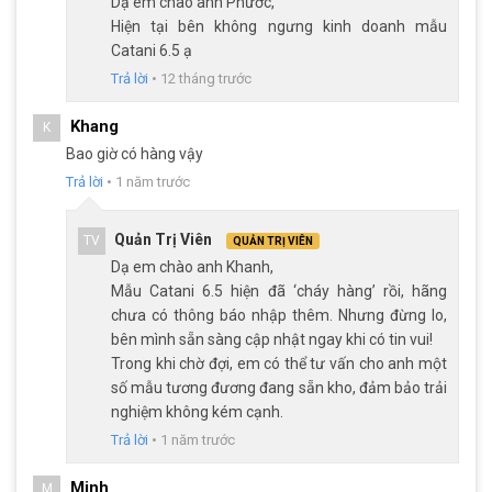
Dạ em chào anh Phước,
Hiện tại bên không ngưng kinh doanh mẫu
Catani 6.5 ạ
Trả lời
•
12 tháng trước
Khang
K
Bao giờ có hàng vậy
Trả lời
•
1 năm trước
Quản Trị Viên
TV
QUẢN TRỊ VIÊN
Dạ em chào anh Khanh,
Mẫu Catani 6.5 hiện đã ‘cháy hàng’ rồi, hãng
chưa có thông báo nhập thêm. Nhưng đừng lo,
Phanh đĩa cơ heo dầu mang lại trải nghiệm vượt trội
bên mình sẵn sàng cập nhật ngay khi có tin vui!
Trong khi chờ đợi, em có thể tư vấn cho anh một
số mẫu tương đương đang sẵn kho, đảm bảo trải
Phanh đĩa cơ
có đặc điểm là độ bền cao và khả năng
nghiệm không kém cạnh.
hoạt động ổn định trong điều kiện khắc nghiệt, giúp giảm
Trả lời
•
1 năm trước
thiểu sự hao mòn của các bộ phận phanh, đồng thời cải
thiện hiệu suất phanh trong thời gian dài sử dụng.
Minh
M