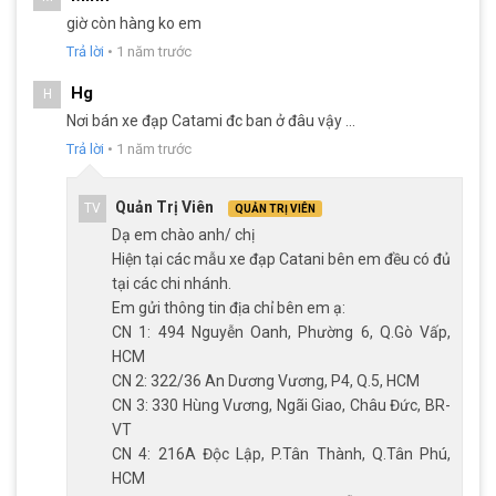
Phanh đĩa dầu
, với khả năng điều khiển lực phanh chính
giờ còn hàng ko em
xác và mượt mà, giúp bạn dừng lại nhanh chóng mà không
Trả lời
•
1 năm trước
gặp phải tình trạng mất độ kiểm soát. Phanh dầu mang lại
Hg
hiệu quả phanh vượt trội, đặc biệt là trong điều kiện ẩm ướt
H
hoặc khi đi ở tốc độ cao.
Nơi bán xe đạp Catami đc ban ở đâu vậy ...
Trả lời
•
1 năm trước
Hệ thống truyền động Shimano Claris 2×8 tốc độ
Xe đạp đua Catani 6.5 sử dụng hệ thống truyền động
Shimano
Quản Trị Viên
TV
QUẢN TRỊ VIÊN
Claris
với các phụ tùng nổi bật như: Tay đề lắc kết hợp với gạt
Dạ em chào anh/ chị
dĩa và gạt líp cũng là của Shimano Claris. Dòng phụ tùng
Hiện tại các mẫu xe đạp Catani bên em đều có đủ
Shimano Claris được biết đến là dễ dàng thay đổi tốc độ, giúp
tại các chi nhánh.
bạn đạp xe nhanh hơn khi cần và tiết kiệm năng lượng khi cần
Em gửi thông tin địa chỉ bên em ạ:
thiết.
CN 1: 494 Nguyễn Oanh, Phường 6, Q.Gò Vấp,
HCM
CN 2: 322/36 An Dương Vương, P4, Q.5, HCM
CN 3: 330 Hùng Vương, Ngãi Giao, Châu Đức, BR-
VT
CN 4: 216A Độc Lập, P.Tân Thành, Q.Tân Phú,
HCM