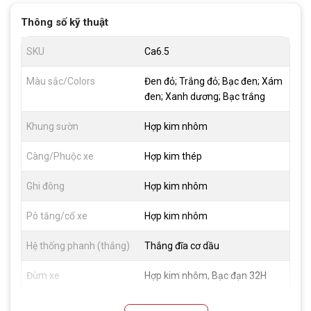
Thông số kỹ thuật
SKU
Ca6.5
Màu sắc/Colors
Đen đỏ; Trắng đỏ; Bạc đen; Xám
đen; Xanh dương; Bạc trắng
Khung sườn
Hợp kim nhôm
Càng/Phuộc xe
Hợp kim thép
Ghi đông
Hợp kim nhôm
Pô tăng/cổ xe
Hợp kim nhôm
Hệ thống phanh (thắng)
Thắng đĩa cơ dầu
Đùm xe
Hợp kim nhôm, Bạc đạn 32H
Vành xe
Hợp kim nhôm 4cm