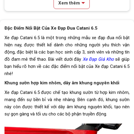
Xem thêm
Lốp xe
Kenda 700x28c
Tay đề
Tay đề lắc Shimano Claris 2x8
Đặc Điểm Nổi Bật Của Xe Đạp Đua Catani 6.5
Tăng tốc trước (Gạt
Shimano Claris
Xe đạp Catani 6.5 là một trong những mẫu xe đạp đua nổi bật
đĩa)
hiện nay, được thiết kế dành cho những người yêu thích vận
động, đặc biệt là các bạn học sinh cấp 3, sinh viên và những tín
Tăng tốc sau (Gạt líp)
Shimano Claris
đồ đam mê thể thao. Bài viết dưới đây
Xe Đạp Giá Kho
sẽ giúp
bạn hiểu rõ hơn về các đặc điểm nổi bật của Xe đạp Catani 6.5
Đùi đĩa
Hợp kim nhôm, cốt rỗng bạc đạn
nhé!
Dĩa
2 tầng
Khung sườn hợp kim nhôm, dây âm khung nguyên khối
Xe đạp Catani 6.5 được chế tạo khung sườn từ hợp kim nhôm,
Líp
Líp thả ATA 8s
mang đến sự bền bỉ và nhẹ nhàng. Bên cạnh đó, khung sườn
này còn được thiết kế với dây âm khung nguyên khối, tạo nên
Sên (xích)
Xích TEC-PWR
sự gọn gàng và tối ưu cho các bộ phận truyền động.
Kích thước
700c
Yên
Da thể thao