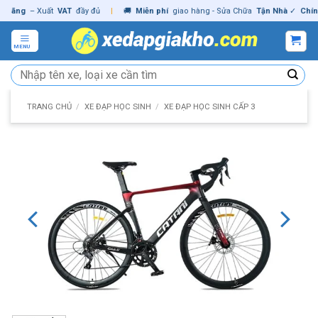
Skip
ng
– Xuất
VAT
đầy đủ
|
🚚
Miễn phí
giao hàng - Sửa Chữa
Tận Nhà
✓
Chính hã
to
content
MENU
Tìm
kiếm:
TRANG CHỦ
/
XE ĐẠP HỌC SINH
/
XE ĐẠP HỌC SINH CẤP 3