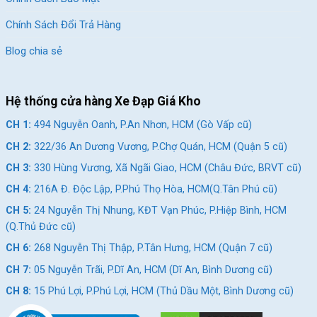
CH 1:
494 Nguyễn Oanh, P.An Nhơn, HCM (Gò Vấp cũ)
Chính Sách Đổi Trả Hàng
CH 2:
322/36 An Dương Vương, P.Chợ Quán, HCM (Quận
5 cũ)
Blog chia sẻ
CH 3:
330 Hùng Vương, Xã Ngãi Giao, HCM (Châu Đức,
BRVT cũ)
Hệ thống cửa hàng Xe Đạp Giá Kho
CH 4:
216A Đ. Độc Lập, P.Phú Thọ Hòa, HCM(Q.Tân Phú
cũ)
CH 1:
494 Nguyễn Oanh, P.An Nhơn, HCM (Gò Vấp cũ)
CH 5:
24 Nguyễn Thị Nhung, KĐT Vạn Phúc, P.Hiệp Bình,
CH 2:
322/36 An Dương Vương, P.Chợ Quán, HCM (Quận 5 cũ)
HCM (Q.Thủ Đức cũ)
CH 3:
330 Hùng Vương, Xã Ngãi Giao, HCM (Châu Đức, BRVT cũ)
CH 6:
268 Nguyễn Thị Thập, P.Tân Hưng, HCM (Quận 7
CH 4:
216A Đ. Độc Lập, P.Phú Thọ Hòa, HCM(Q.Tân Phú cũ)
cũ)
CH 5:
24 Nguyễn Thị Nhung, KĐT Vạn Phúc, P.Hiệp Bình, HCM
CH 7:
05 Nguyễn Trãi, P.Dĩ An, HCM (Dĩ An, Bình Dương
(Q.Thủ Đức cũ)
cũ)
CH 6:
268 Nguyễn Thị Thập, P.Tân Hưng, HCM (Quận 7 cũ)
CH 8:
15 Phú Lợi, P.Phú Lợi, HCM (Thủ Dầu Một, Bình
CH 7:
05 Nguyễn Trãi, P.Dĩ An, HCM (Dĩ An, Bình Dương cũ)
Dương cũ)
CH 8:
15 Phú Lợi, P.Phú Lợi, HCM (Thủ Dầu Một, Bình Dương cũ)
SKU:
Ca6.5