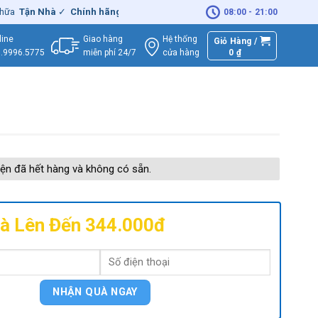
ận Nhà
✓
Chính hãng
– Xuất
VAT
đầy đủ
|
🚚
Miễn phí
giao hàng - S
08:00 - 21:00
Giao hàng
Hệ thống
line
Giỏ Hàng /
miễn phí 24/7
0
₫
cửa hàng
.9996.5775
ện đã hết hàng và không có sẵn.
à Lên Đến 344.000đ