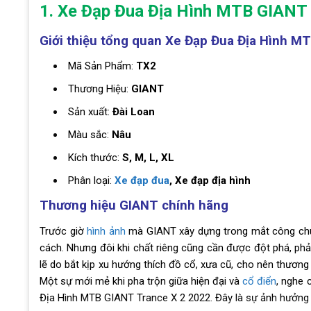
1. Xe Đạp Đua Địa Hình MTB GIANT
Giới thiệu tổng quan Xe Đạp Đua Địa Hình M
Mã Sản Phẩm:
TX2
Thương Hiệu:
GIANT
Sản xuất:
Đài Loan
Màu sắc:
Nâu
Kích thước:
S, M, L, XL
Phân loại:
Xe đạp đua
, Xe đạp địa hình
Thương hiệu GIANT chính hãng
Trước giờ
hình ảnh
mà GIANT xây dựng trong mắt
công ch
cách. Nhưng đôi khi chất riêng cũng cần được đột phá, phải
lẽ do bắt kịp xu hướng thích đồ cổ, xưa cũ, cho nên
thương 
Một sự mới mẻ khi pha trộn giữa hiện đại và
cổ điển
, nghe 
Địa Hình MTB GIANT Trance X 2 2022. Đây là sự ảnh hưởng 