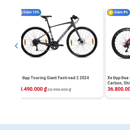
Giảm 10%
Giảm 8%
Màu sắc
Fox 36 Rhythm, GRIP damper
Phuộc
custom
Giảm xóc
Fox Float DPS Performan
BỘ TRUYỀN ĐỘNG
+
+
Tay đề
SRAM 
Xe Đạp Touring Giant Fastroad 2 2024
Xe Đạp Đua
Carbon, Sh
Bộ thắng
Shimano Deore BR-MT520
23.490.000
₫
36.800.0
25.990.000
₫
Tay thắng
Shiman
Chuyển đĩa
Bộ líp
SRAM 