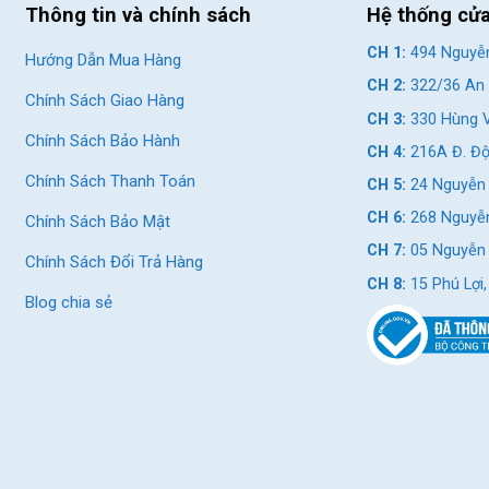
Thông tin và chính sách
Hệ thống cử
AM NX Eagle
CH 1:
494 Nguyễn
Hướng Dẫn Mua Hàng
AM GX Eagle
CH 2:
322/36 An 
Chính Sách Giao Hàng
CH 3:
330 Hùng V
gle, 32t S:165mm, M:170mm, L:170mm,
Chính Sách Bảo Hành
XL:170mm
CH 4:
216A Đ. Độ
Chính Sách Thanh Toán
CH 5:
24 Nguyễn 
 DUB, press fit
CH 6:
268 Nguyễn
Chính Sách Bảo Mật
CH 7:
05 Nguyễn T
Chính Sách Đổi Trả Hàng
CH 8:
15 Phú Lợi
 AM 27.5, alloy
Blog chia sẻ
, sealed bearing
Sapim
3C MaxxTerra, EXO, TR [R] Maxxis Minion
 MaxxTerra, EXO, TR, tubeless