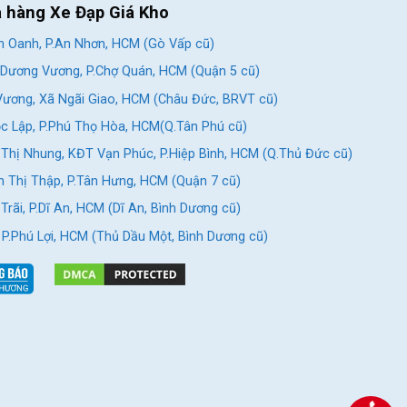
a hàng Xe Đạp Giá Kho
 Oanh, P.An Nhơn, HCM (Gò Vấp cũ)
Dương Vương, P.Chợ Quán, HCM (Quận 5 cũ)
ương, Xã Ngãi Giao, HCM (Châu Đức, BRVT cũ)
c Lập, P.Phú Thọ Hòa, HCM(Q.Tân Phú cũ)
Thị Nhung, KĐT Vạn Phúc, P.Hiệp Bình, HCM (Q.Thủ Đức cũ)
 Thị Thập, P.Tân Hưng, HCM (Quận 7 cũ)
rãi, P.Dĩ An, HCM (Dĩ An, Bình Dương cũ)
, P.Phú Lợi, HCM (Thủ Dầu Một, Bình Dương cũ)