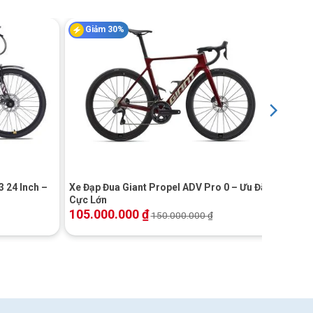
Giảm 30%
+
 24 Inch –
Xe Đạp Đua Giant Propel ADV Pro 0 – Ưu Đãi
Cực Lớn
105.000.000
₫
150.000.000
₫