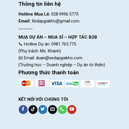
Thông tin liên hệ
Chuyển líp
SR
Hotline Mua Lẻ:
028.9996.5775
Sên xe
SR
Email:
Xedapgiakho@gmail.com
TruVativ Descendent 6k Ea
Giò đĩa
MUA DỰ ÁN – MUA SỈ – HỢP TÁC B2B
📞 Hotline Dự án: 0981.765.775
(Phụ trách: Ms. Khanh)
B.B/Bottom Bracket
SRAM
📧 Email:
duan@xedapgiakho.com
HỆ THỐNG BÁNH
(Trường học – Doanh nghiệp – Dự án từ thiện)
Phương thức thanh toán
Vành xe
Giant
Đùm
Alloy
KẾT NỐI VỚI CHÚNG TÔI
Căm
[F] Maxxis Assegai 27.5×2.6, 
Lốp xe
DHRII 27.5×2.6, 3C