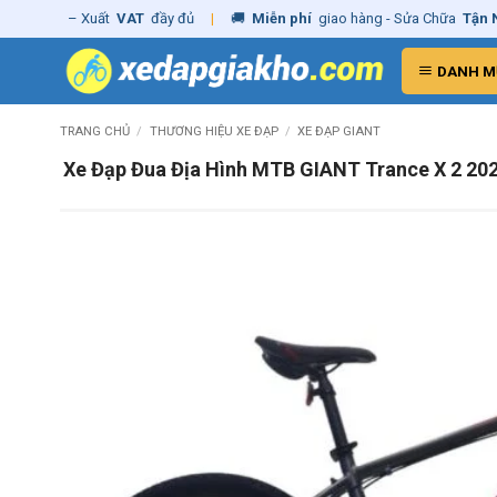
Skip
ãng
– Xuất
VAT
đầy đủ
|
🚚
Miễn phí
giao hàng - Sửa Chữa
Tận Nhà
✓
to
content
DANH M
TRANG CHỦ
/
THƯƠNG HIỆU XE ĐẠP
/
XE ĐẠP GIANT
Xe Đạp Đua Địa Hình MTB GIANT Trance X 2 20