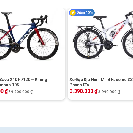
Giảm 15%
Nâu
, 37mm offset, 160mm, 15×110 Kabolt,
 tuned for Giant
ce, 185/55, custom tuned for Giant
+
NX Eagle, 1×12
 Sava X10 R7120 – Khung
Xe Đạp Địa Hình MTB Fascino 323
imano 105
Phanh Đĩa
, hydraulic, Shimano RT-66 rotors
00
₫
3.390.000
₫
39.900.000
₫
3.990.000
₫
o Deore BL-MT501
N/A
NX Eagle, 11×50