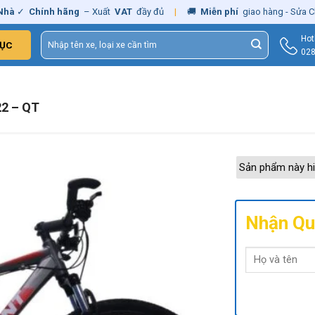
Chính hãng
– Xuất
VAT
đầy đủ
|
🚚
Miễn phí
giao hàng - Sửa Chữa
T
Tìm
Hot
ỤC
kiếm:
028
22 – QT
Sản phẩm này hi
Nhận Qu