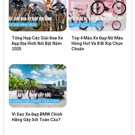
đĩa/Front
Shimano 105 2-speed
Derailleur
Chuyển líp/Rear
Shimano 105 GS 11-speed
Derailleur
Bộ líp/Cassette
Shimano 105, 11×34
Tổng Hợp Các Giải Đua Xe
Top 4 Mẫu Xe Đạp Nữ Màu
Đạp Địa Hình Nổi Bật Năm
Hồng Hot Và 8 Bí Kíp Chọn
2025
Chuẩn
Bộ thắng/Brakes
Shimano 105 thuỷ lực, rôto Giant MPH
Sên xe/Chain
KMC X11EL-1
Giò dĩa/Crankset
Shimano FC-RS510, 34/50
B.B/Bottom
Shimano, press fit
Bracket
HỆ THỐNG BÁNH XE
Vì Sao Xe Đạp BMW Chính
Hãng Gây Sốt Toàn Cầu?
Vành xe/Rims
Giant P-R2 Disc wheelset