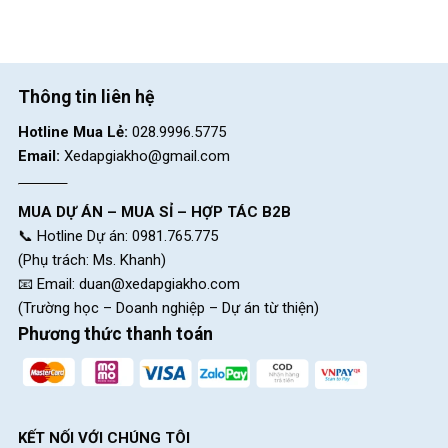
Các bạn đang muốn sở hữu cho mình một mẫu Xe Đạp Đua
Đường Trường Road GIANT Contend SL 1 Disc 2022 – QT này,
và vẫn đang vân phân về nơi bán, hãy đến ngay với cửa hàng
Xe
Đạp Giá Kho
.
Thông tin liên hệ
Xe Đạp Giá Kho
hệ thống chuyên nhập khẩu và phân phối các
Hotline Mua Lẻ:
028.9996.5775
sản phẩm xe đạp, xe điện chính hãng với chất lượng luôn được
Email:
Xedapgiakho@gmail.com
đảm bảo, cùng đội ngũ nhân viên lành nghề luôn sẵn sàng lắng
nghe và giải đáp thắc mắc của khách hàng.
MUA DỰ ÁN – MUA SỈ – HỢP TÁC B2B
♦Xem thêm bài viết
Xe Đạp Đua Đường Trường Road GIANT
📞 Hotline Dự án: 0981.765.775
TCR Advanced 2 Pro Compact 2022 – QT
(Phụ trách: Ms. Khanh)
Block
"hinh-anh-dia-chi-chan-trang-san-pham"
not found
📧 Email:
duan@xedapgiakho.com
(Trường học – Doanh nghiệp – Dự án từ thiện)
Phương thức thanh toán
SKU:
ContendSL1
KẾT NỐI VỚI CHÚNG TÔI