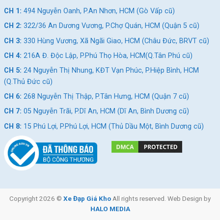
CH 1:
494 Nguyễn Oanh, P.An Nhơn, HCM (Gò Vấp cũ)
CH 2:
322/36 An Dương Vương, P.Chợ Quán, HCM (Quận 5 cũ)
CH 3:
330 Hùng Vương, Xã Ngãi Giao, HCM (Châu Đức, BRVT cũ)
CH 4:
216A Đ. Độc Lập, P.Phú Thọ Hòa, HCM(Q.Tân Phú cũ)
CH 5:
24 Nguyễn Thị Nhung, KĐT Vạn Phúc, P.Hiệp Bình, HCM
(Q.Thủ Đức cũ)
CH 6:
268 Nguyễn Thị Thập, P.Tân Hưng, HCM (Quận 7 cũ)
CH 7:
05 Nguyễn Trãi, P.Dĩ An, HCM (Dĩ An, Bình Dương cũ)
CH 8:
15 Phú Lợi, P.Phú Lợi, HCM (Thủ Dầu Một, Bình Dương cũ)
Copyright 2026 ©
Xe Đạp Giá Kho
All rights reserved. Web Design by
HALO MEDIA