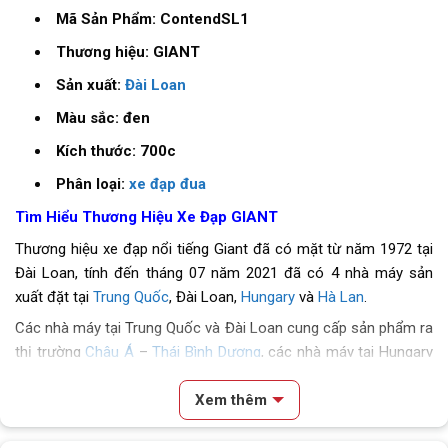
Mã Sản Phẩm: ContendSL1
Thương hiệu: GIANT
Sản xuất:
Đài Loan
Màu sắc: đen
Kích thước: 700c
Phân loại:
xe đạp đua
Tìm Hiểu Thương Hiệu Xe Đạp GIANT
Thương hiệu xe đạp nổi tiếng Giant đã có mặt từ năm 1972 tại
Đài Loan, tính đến tháng 07 năm 2021 đã có 4 nhà máy sản
xuất đặt tại
Trung Quốc
, Đài Loan,
Hungary
và
Hà Lan
.
Các nhà máy tại Trung Quốc và Đài Loan cung cấp sản phẩm ra
thị trường
Châu Á
–
Thái Bình Dương
, các nhà máy tại Hungary
và Hà Lan cung cấp sản phẩm cho thị trường
Châu Âu
,
Hoa Kỳ
,
Xem thêm
…
Tại thị phần
Việt Nam
, nhà Giant luôn cung cấp đủ các dòng xe