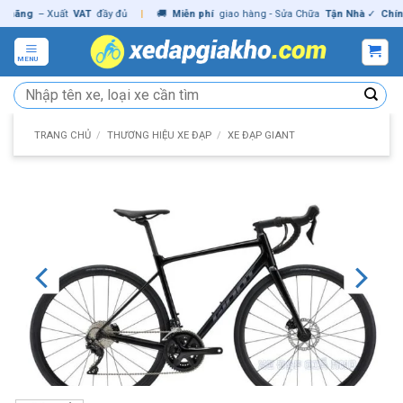
Skip
ng
– Xuất
VAT
đầy đủ
|
🚚
Miễn phí
giao hàng - Sửa Chữa
Tận Nhà
✓
Chính hã
to
content
MENU
Tìm
kiếm:
TRANG CHỦ
/
THƯƠNG HIỆU XE ĐẠP
/
XE ĐẠP GIANT