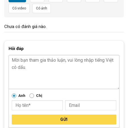
Có video
Có ảnh
Chưa có đánh giá nào.
Hỏi đáp
Phiên bản xe đạp này có một tông màu đen trông vô cùng lịch
thiệp, ngoài ra thiết kế của dòng xe này phù hợp cho việc bức
tốc quãng ngắn và giữ vận tốc cao ổn định trên đường trường.
Anh
Chị
Hình Ảnh Chi Tiết Xe Đạp Đua Đường Trường Road GIANT
Contend SL 1 Disc 2022 – QT
(đang cập nhật)
GỬI
Thông Số Kỹ Thuật Xe Đạp Đua Đường Trường