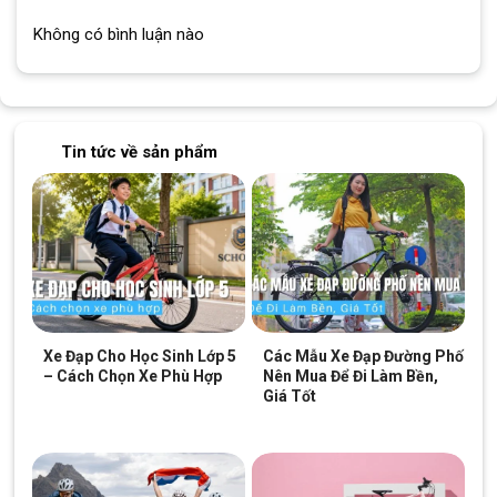
Road GIANT Contend SL 1 Disc 2022 – QT
Không có bình luận nào
KHUNG XE
Chất liệu
Hợp kim nhôm ALUXX
khung/Frame
Tin tức về sản phẩm
Màu sắc/Colors
Đen
Advanced-Grade Composite, full-composite
Phuộc/Fork
OverDrive steerer, disc
Giảm xóc/Shock
N/A
BỘ TRUYỀN ĐỘNG
Xe Đạp Cho Học Sinh Lớp 5
Các Mẫu Xe Đạp Đường Phố
Tay đề/Shifters
Shimano 105 2×11
– Cách Chọn Xe Phù Hợp
Nên Mua Để Đi Làm Bền,
Giá Tốt
Tay thắng/Brake
Shimano 105
Levers
Chuyển