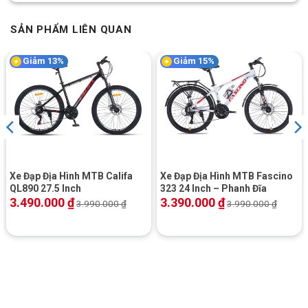
Căm/Spokes
Giant P-R2 Disc wheelset
SẢN PHẨM LIÊN QUAN
Đùm/Hubs
Giant P-R2 Disc wheelset
Giảm 13%
Giảm 15%
CÁC BỘ PHẬN
Yên/Saddle
Giant Approach
Cốt
Giant D-fuse, composite, 14mm offset
yên/Seatpost
Bàn đạp/Pedals
Platform
Xe Đạp Địa Hình MTB Califa
Xe Đạp Địa Hình MTB Fascino
QL890 27.5 Inch
323 24 Inch – Phanh Đĩa
3.490.000
₫
3.390.000
₫
Pô tăng/Stem
Giant Contact
3.990.000
₫
3.990.000
₫
Ghi
Giant Connect
đông/Handlebar
Địa Điểm Bán Xe Đạp Đua Đường Trường Road
GIANT Contend SL 1 Disc 2022 – QT