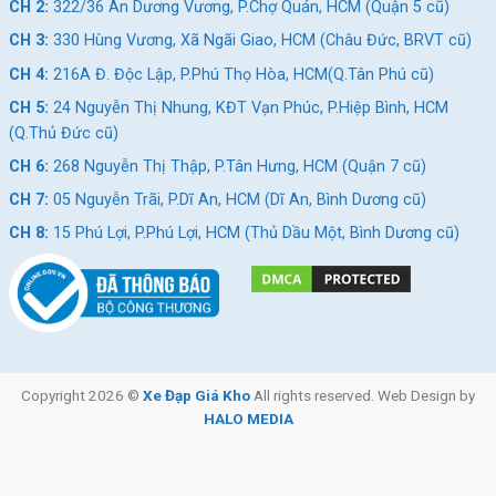
gian sử dụng. Phía sau chốt yên là một đèn chớp hậu giúp bạn
CH 2:
322/36 An Dương Vương, P.Chợ Quán, HCM (Quận 5 cũ)
ra hiệu với những người đi sau và những người xung quanh.
CH 3:
330 Hùng Vương, Xã Ngãi Giao, HCM (Châu Đức, BRVT cũ)
CH 4:
216A Đ. Độc Lập, P.Phú Thọ Hòa, HCM(Q.Tân Phú cũ)
Yên Xe Đạp Đua Life Legend 700c được bọc da êm ái
CH 5:
24 Nguyễn Thị Nhung, KĐT Vạn Phúc, P.Hiệp Bình, HCM
(Q.Thủ Đức cũ)
Bộ truyền động vận hành mượt mà với bộ giò đĩa cao cấp
CH 6:
268 Nguyễn Thị Thập, P.Tân Hưng, HCM (Quận 7 cũ)
và líp
thả SUNGEK
CH 7:
05 Nguyễn Trãi, P.Dĩ An, HCM (Dĩ An, Bình Dương cũ)
Bộ truyền đông
với
giò dĩa
được làm từ chất liệu thép không
CH 8:
15 Phú Lợi, P.Phú Lợi, HCM (Thủ Dầu Một, Bình Dương cũ)
gỉ, chống ăn mòn kết hợp với
b
ộ đề Shimano Nhật Bản
được
làm từ các vật liệu cao cấp nên có độ tương thích cao.
Nhà sản xuất đã ứng dụng công nghệ mới vào sản phẩm của
mình giúp xe chuyển đổi tốc độ mượt mà tránh bị khựng kể cả
khi chuyển tốc đột ngột giúp bạn đạt tốc độ nhanh chóng.
Copyright 2026 ©
Xe Đạp Giá Kho
All rights reserved. Web Design by
Giò dĩa với chất liệu thép không bị gỉ
HALO MEDIA
Líp
thả SUNGEK
chất lượng cao thường sử dụng cho các
dòng xe đạp đua.Nhờ có líp mà khi sử dụng người lái không cần