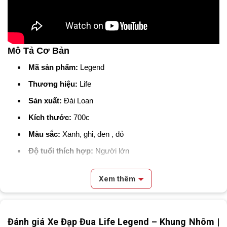
Mô Tả Cơ Bản
Mã sản phẩm:
Legend
Thương hiệu:
Life
Sản xuất:
Đài Loan
Kích thước:
700c
Màu sắc:
Xanh, ghi, đen , đỏ
Độ tuổi thích hợp:
Người lớn
Thông Số Kỹ Thuật
Xem thêm
Kích cỡ
700c
Nội dung chính
Màu
Xanh, Đỏ, Đen, Ghi
Đánh giá Xe Đạp Đua Life Legend – Khung Nhôm |
Video Review & Đánh Giá Xe Đạp Đua Life Legend 700c