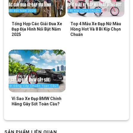
màu sắc không bị bong tróc đảm bảo tưới mới trong quá trình
sử dụng. Những mẫu tem dán khi kết hợp cùng với màu sắc đã
tạo điểm nhấn giúp cho sản phẩm thêm nổi bật.
Tổng Hợp Các Giải Đua Xe
Top 4 Mẫu Xe Đạp Nữ Màu
Đạp Địa Hình Nổi Bật Năm
Hồng Hot Và 8 Bí Kíp Chọn
2025
Chuẩn
Vì Sao Xe Đạp BMW Chính
Hãng Gây Sốt Toàn Cầu?
Xe Đạp Đua Life Legend 700c ấn tượng với ngoại hình thể thao cùng
độ hoàn thiện cao cấp
SẢN PHẨM LIÊN QUAN