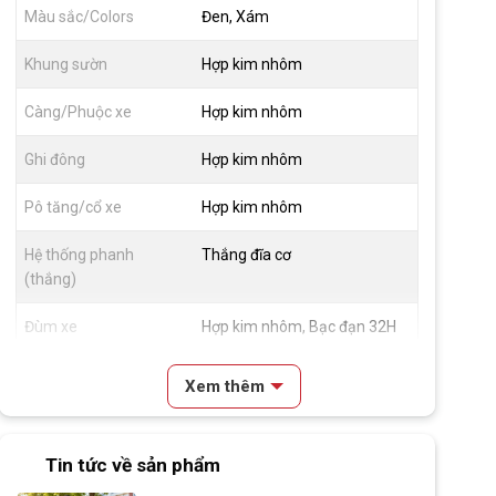
Màu sắc/Colors
Đen, Xám
Khung sườn
Hợp kim nhôm
Càng/Phuộc xe
Hợp kim nhôm
Ghi đông
Hợp kim nhôm
Pô tăng/cổ xe
Hợp kim nhôm
Hệ thống phanh
Thắng đĩa cơ
(thắng)
Đùm xe
Hợp kim nhôm, Bạc đạn 32H
Vành xe
Hợp kim nhôm
Xem thêm
Lốp xe
CST RECORSE 700X28C
Tin tức về sản phẩm
Tay đề
Tay đề lắc Shimano Claris 2x8