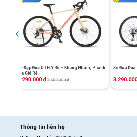
Khung xe mang
+
+
Ghi đông dạng cong cổ điển
Xe đạp đua
Miamor Lotus R3 được trang bị ghi đông cong
Xe Đạp Đua DTFLY R5 – Khung Nhôm, Phanh
Xe Đạp Đua 
phép người lái thay đổi nhiều tư thế tay khi đạp, giúp hạn c
Đĩa Giá Rẻ
7.290.000
₫
3.290.00
7.500.000
₫
Thông tin liên hệ