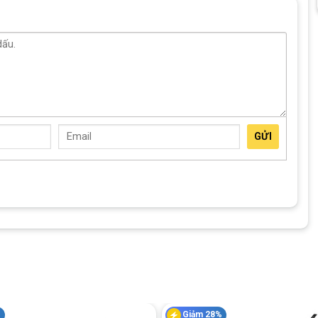
GỬI
%
Giảm 28%