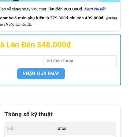
 Đạp về
tặng
ngay Voucher
lên đến 200.000đ
.
Xem chi tiết
combo 5 món phụ kiện
từ 779.000đ
chỉ còn 499.000đ.
(không
er [1] cho combo [2])
à Lên Đến 348.000đ
Thông số kỹ thuật
SKU
Lotus