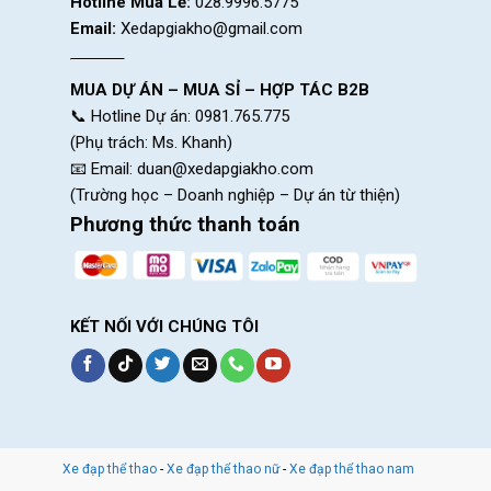
Hotline Mua Lẻ:
028.9996.5775
Email:
Xedapgiakho@gmail.com
MUA DỰ ÁN – MUA SỈ – HỢP TÁC B2B
📞 Hotline Dự án: 0981.765.775
(Phụ trách: Ms. Khanh)
📧 Email:
duan@xedapgiakho.com
(Trường học – Doanh nghiệp – Dự án từ thiện)
Phương thức thanh toán
KẾT NỐI VỚI CHÚNG TÔI
Ghi đông d
Xe đạp thể thao
-
Xe đạp thể thao nữ
-
Xe đạp thể thao nam