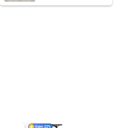
Lưu ý
Thông số kỹ thuật có thể sẽ
được thay đổi từ nhà sản xuất
nhằm nâng cao chất lượng
sản phẩm.
Giảm 22%