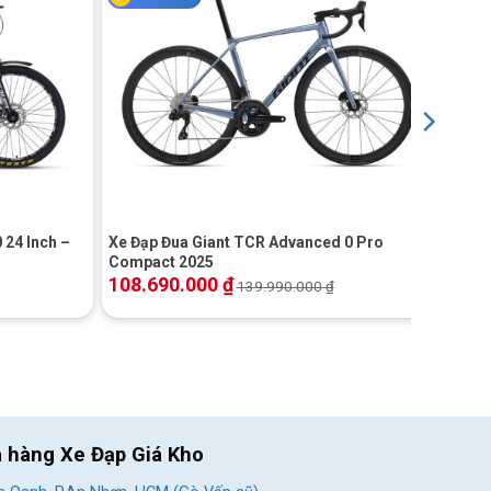
+
 24 Inch –
Xe Đạp Đua Giant TCR Advanced 0 Pro
Compact 2025
108.690.000
₫
139.990.000
₫
a hàng Xe Đạp Giá Kho