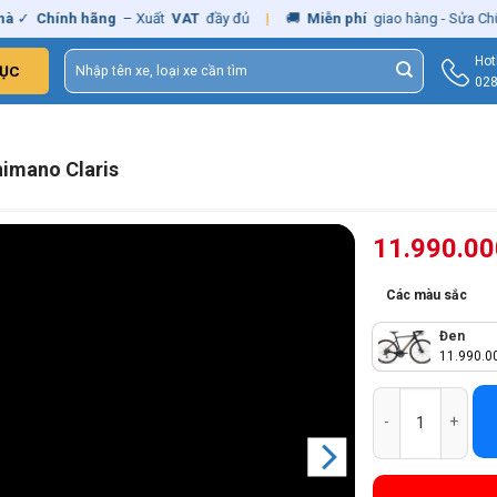
Chính hãng
– Xuất
VAT
đầy đủ
|
🚚
Miễn phí
giao hàng - Sửa Chữa
Tậ
Tìm
Hot
ỤC
kiếm:
028
imano Claris
11.990.0
Các màu sắc
Đen
11.990.0
Xe Đạp Đua Miamo