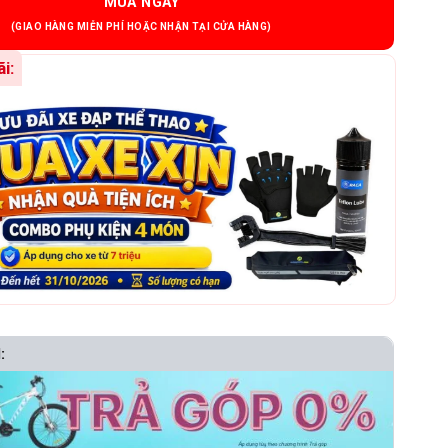
MUA NGAY
i:
: