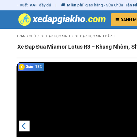
Skip
ng
– Xuất
VAT
đầy đủ
|
🚚
Miễn phí
giao hàng - Sửa Chữa
Tận Nhà
✓
to
content
DANH M
TRANG CHỦ
/
XE ĐẠP HỌC SINH
/
XE ĐẠP HỌC SINH CẤP 3
Xe Đạp Đua Miamor Lotus R3 – Khung Nhôm, Sh
Giảm 13%