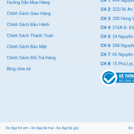
CH 1:
494 Nguyễn
Hướng Dẫn Mua Hàng
CH 2:
322/36 An 
Chính Sách Giao Hàng
CH 3:
330 Hùng V
Chính Sách Bảo Hành
CH 4:
216A Đ. Độ
Chính Sách Thanh Toán
CH 5:
24 Nguyễn 
CH 6:
268 Nguyễn
Chính Sách Bảo Mật
CH 7:
05 Nguyễn T
Chính Sách Đổi Trả Hàng
CH 8:
15 Phú Lợi
Blog chia sẻ
ạng cong cổ điển
Xe đạp trẻ em
-
Xe đạp bé trai
-
Xe đạp bé gái
Xe 