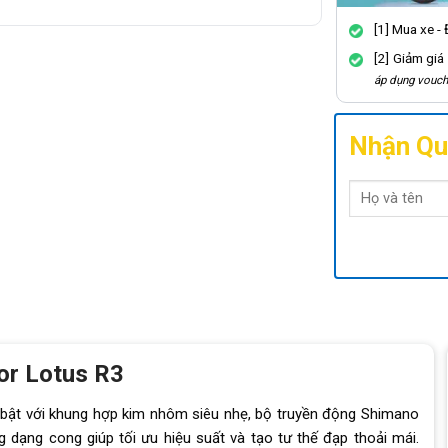
[1] Mua xe -
[2] Giảm giá
áp dụng vouch
Nhận Qu
or Lotus R3
bật với khung hợp kim nhôm siêu nhẹ, bộ truyền động Shimano
 dạng cong giúp tối ưu hiệu suất và tạo tư thế đạp thoải mái.