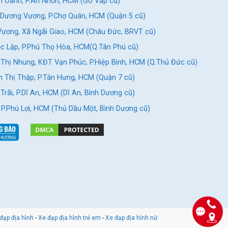
 Oanh, P.An Nhơn, HCM (Gò Vấp cũ)
Dương Vương, P.Chợ Quán, HCM (Quận 5 cũ)
ương, Xã Ngãi Giao, HCM (Châu Đức, BRVT cũ)
c Lập, P.Phú Thọ Hòa, HCM(Q.Tân Phú cũ)
Thị Nhung, KĐT Vạn Phúc, P.Hiệp Bình, HCM (Q.Thủ Đức cũ)
 Thị Thập, P.Tân Hưng, HCM (Quận 7 cũ)
rãi, P.Dĩ An, HCM (Dĩ An, Bình Dương cũ)
, P.Phú Lợi, HCM (Thủ Dầu Một, Bình Dương cũ)
đạp địa hình
-
Xe đạp địa hình trẻ em
-
Xe đạp địa hình nữ