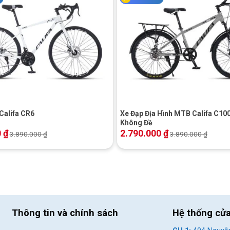
 đậm chất thể thao
+
 là dáng thường thấy ở
các loại xe đua
.
Loại ghi đông này cho
Califa CR6
Xe Đạp Địa Hình MTB Califa C100
hế mỏi tay trên quãng đường dài.
Không Đề
0
₫
2.790.000
₫
3.890.000
₫
3.890.000
₫
Thông tin và chính sách
Hệ thống cử