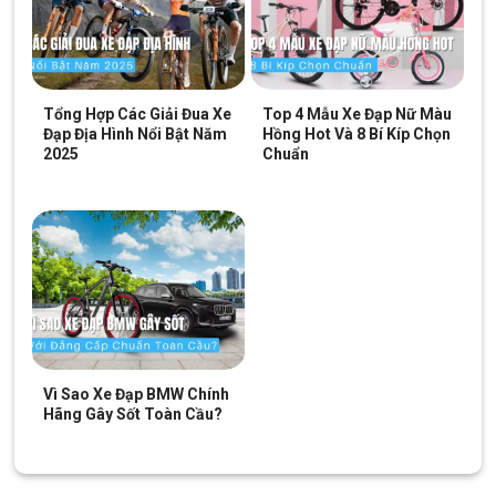
CỌC YÊN
Hợp Kim Nhôm
YÊN
Panther
Tổng Hợp Các Giải Đua Xe
Top 4 Mẫu Xe Đạp Nữ Màu
TAY ĐỀ
SHIMANO Tourney
Đạp Địa Hình Nổi Bật Năm
Hồng Hot Và 8 Bí Kíp Chọn
2025
Chuẩn
Bộ chuyển đề trước/Front
SHIMANO Tourney
Derailleur
Bộ chuyển đề sau/Rear
SHIMANO Tourney
Derailleur
BỘ CỤM THẮNG
V – Brake Panther
TAY THẮNG
N/A
Vì Sao Xe Đạp BMW Chính
Hãng Gây Sốt Toàn Cầu?
BỘ LÍP
SHIMANO TZ500
XÍCH
KMC