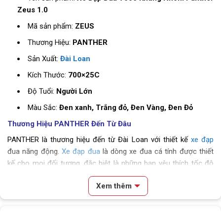
Zeus 1.0
Mã sản phẩm:
ZEUS
Thương Hiệu:
PANTHER
Sản Xuất:
Đài Loan
Kích Thước:
700×25C
Độ Tuổi:
Người Lớn
Màu Sắc:
Đen xanh, Trắng đỏ, Đen Vàng, Đen Đỏ
Thương Hiệu PANTHER Đến Từ Đâu
PANTHER là thương hiệu đến từ Đài Loan với thiết kế
xe đạp
đua năng động.
Xe đạp đua
là dòng xe đua cá tính được thiết
kế cho mọi đối tượng, đặc biệt là những bạn yêu thích tốc độ
nhanh hơn bình thường.
Xem thêm
Nếu bạn đang tìm cho mình một chiếc
xe đạp thể thao
để rèn
luyện sức khỏe mà
chất lượng
thì không thể bỏ qua thương hiệu
Nội dung chính
PANTHER được. Hôm nay
Xe Đạp Giá Kho
sẽ giới thiệu với bạn