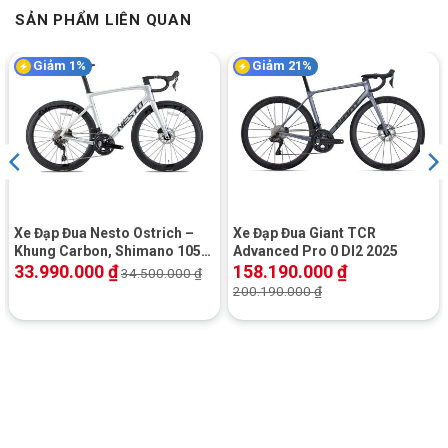
GIÒ DĨA
PANTHER
SẢN PHẨM LIÊN QUAN
VÀNH
Hợp kim Nhôm 2 lớp, 4cm
Giảm 1%
Giảm 21%
LỐP XE/TIRES
Lốp KENDA 700x25C
CÂN NẶNG
N/A
TỐC ĐỘ
N/A
Xe Đạp Đua Nesto Ostrich –
Xe Đạp Đua Giant TCR
TRỤC GIỮA
N/A
Khung Carbon, Shimano 105,
Advanced Pro 0 DI2 2025
Phanh Đĩa Dầu
33.990.000
₫
158.190.000
₫
34.500.000
₫
200.190.000
₫
Bi BÁNH
Bi côn
CỐT BÁNH TRƯỚC
Cốt vẹn
CỐT BÁNH SAU
Cốt vẹn
Địa Chỉ Các Cửa Hàng Xe Đạp Giá Kho: