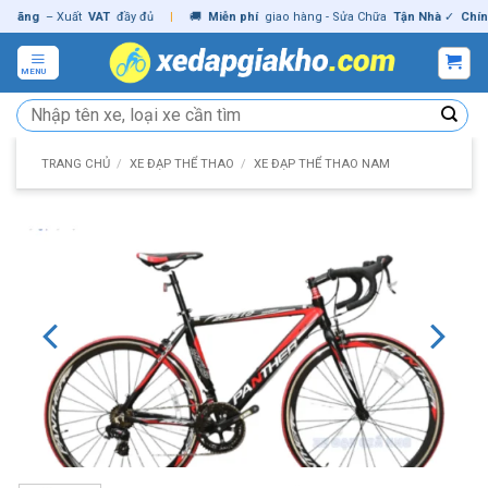
Skip
ng
– Xuất
VAT
đầy đủ
|
🚚
Miễn phí
giao hàng - Sửa Chữa
Tận Nhà
✓
Chính hã
to
content
MENU
Tìm
kiếm:
TRANG CHỦ
/
XE ĐẠP THỂ THAO
/
XE ĐẠP THỂ THAO NAM