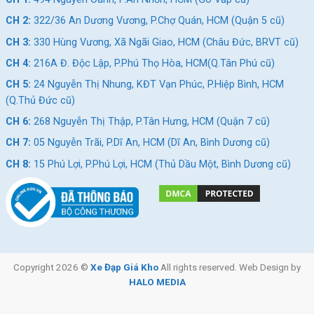
CH 2:
322/36 An Dương Vương, P.Chợ Quán, HCM (Quận 5 cũ)
CH 3:
330 Hùng Vương, Xã Ngãi Giao, HCM (Châu Đức, BRVT cũ)
CH 4:
216A Đ. Độc Lập, P.Phú Thọ Hòa, HCM(Q.Tân Phú cũ)
CH 5:
24 Nguyễn Thị Nhung, KĐT Vạn Phúc, P.Hiệp Bình, HCM
(Q.Thủ Đức cũ)
CH 6:
268 Nguyễn Thị Thập, P.Tân Hưng, HCM (Quận 7 cũ)
CH 7:
05 Nguyễn Trãi, P.Dĩ An, HCM (Dĩ An, Bình Dương cũ)
CH 8:
15 Phú Lợi, P.Phú Lợi, HCM (Thủ Dầu Một, Bình Dương cũ)
Copyright 2026 ©
Xe Đạp Giá Kho
All rights reserved. Web Design by
HALO MEDIA