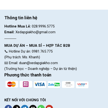
CH 1:
494 Nguyễn Oanh, P.An Nhơn, HCM (Gò Vấp cũ)
CH 2:
322/36 An Dương Vương, P.Chợ Quán, HCM (Quận
Thông tin liên hệ
5 cũ)
Hotline Mua Lẻ:
028.9996.5775
CH 3:
330 Hùng Vương, Xã Ngãi Giao, HCM (Châu Đức,
Email:
Xedapgiakho@gmail.com
BRVT cũ)
CH 4:
216A Đ. Độc Lập, P.Phú Thọ Hòa, HCM(Q.Tân Phú
MUA DỰ ÁN – MUA SỈ – HỢP TÁC B2B
cũ)
📞 Hotline Dự án: 0981.765.775
CH 5:
24 Nguyễn Thị Nhung, KĐT Vạn Phúc, P.Hiệp Bình,
(Phụ trách: Ms. Khanh)
HCM (Q.Thủ Đức cũ)
📧 Email:
duan@xedapgiakho.com
CH 6:
268 Nguyễn Thị Thập, P.Tân Hưng, HCM (Quận 7
(Trường học – Doanh nghiệp – Dự án từ thiện)
cũ)
Phương thức thanh toán
CH 7:
05 Nguyễn Trãi, P.Dĩ An, HCM (Dĩ An, Bình Dương
cũ)
CH 8:
15 Phú Lợi, P.Phú Lợi, HCM (Thủ Dầu Một, Bình
KẾT NỐI VỚI CHÚNG TÔI
Dương cũ)