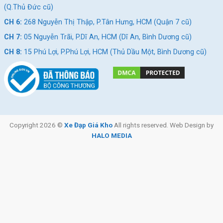
(Q.Thủ Đức cũ)
CH 6:
268 Nguyễn Thị Thập, P.Tân Hưng, HCM (Quận 7 cũ)
Xe Đạp Đua Califa CR550 –
Xe Đạp Đua QT Bike
CH 7:
05 Nguyễn Trãi, P.Dĩ An, HCM (Dĩ An, Bình Dương cũ)
Khung Magie, LTWOO R5
GTS200 – Khung Nhôm
CH 8:
15 Phú Lợi, P.Phú Lợi, HCM (Thủ Dầu Một, Bình Dương cũ)
7.690.000
₫
6.190.000
₫
8.500.000
₫
7.000.000
₫
Địa Chỉ Các Cửa Hàng Xe Đạp Giá Kho:
Cửa hàng xe đạp Gò Vấp:
Nhấn để xem đường đi
Copyright 2026 ©
Xe Đạp Giá Kho
All rights reserved. Web Design by
Cửa hàng xe đạp Quận 5:
Nhấn để xem đường đi
HALO MEDIA
Cửa hàng xe đạp Vũng Tàu:
Nhấn để xem đường đi
Cửa hàng xe đạp Tân Phú:
Nhấn để xem đường đi
Cửa hàng xe đạp Thủ Đức:
Nhấn để xem đường đi
Cửa hàng xe đạp Quận 7:
Nhấn để xem đường đi
Cửa hàng xe đạp Dĩ An:
Nhấn để xem đường đi