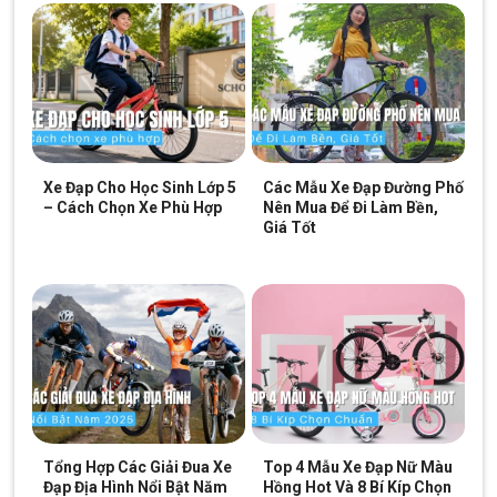
ứng phanh tức thời, làm tăng đáng kể sự an toàn. Sự kết hợp
giữa phanh đĩa và hệ thống dầu giúp người lái cảm thấy yên tâm
hơn khi đối mặt với các đoạn đường dốc thẳng đứng và khi cần
điều chỉnh tốc độ nhanh chóng.
Xe Đạp Cho Học Sinh Lớp 5
Các Mẫu Xe Đạp Đường Phố
– Cách Chọn Xe Phù Hợp
Nên Mua Để Đi Làm Bền,
Giá Tốt
Hệ thống phanh đĩa dầu
Tổng Hợp Các Giải Đua Xe
Top 4 Mẫu Xe Đạp Nữ Màu
Đạp Địa Hình Nổi Bật Năm
Hồng Hot Và 8 Bí Kíp Chọn