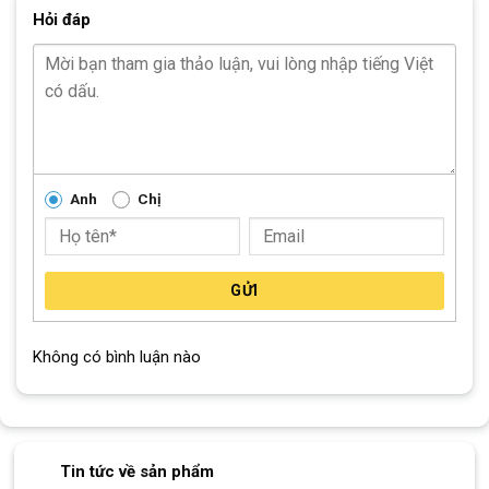
Hỏi đáp
Anh
Chị
GỬI
Líp Sunshine 11 tầng 28T
Xem thêm: Mua
Xe Đạp Đua
– Ngập Tràn
Không có bình luận nào
Khuyến Mãi
Phanh đĩa dầu đường kính 160mm
Hệ thống phanh đĩa dầu đường kính 160mm trên Xe Đạp Đua
Tin tức về sản phẩm
Satako Mumar mang lại khả năng kiểm soát tốc độ và phản