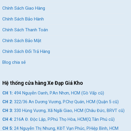
Chính Sách Giao Hàng
Ghi đông và pô tăng làm từ nhôm đúc nguyên khối
Chính Sách Bảo Hành
Kết Luận
Chính Sách Thanh Toán
Xe Đạp Đua Satako Mumar được cấu tạo từ nhiều phụ tùng
Chính Sách Bảo Mật
chất lượng cao cấp như khung carbon, phanh đĩa dầu và sở hữu
Groupset Shimano Tiagra, hãng cam kết đem lại an toàn và
Chính Sách Đổi Trả Hàng
hiệu suất ổn định trong mọi điều kiện thời tiết. Hãy đến ngay hệ
Blog chia sẻ
thống cửa hàng
Xe Đạp Giá Kho
để nhận được tư vấn và sở
hữu chiếc xe đua đặc biệt này nhé!
Xem Thêm: Một Số Mẫu Xe Đạp Đua Bền
Hệ thống cửa hàng Xe Đạp Giá Kho
Chắc Tại Xe Đạp Giá Kho
CH 1:
494 Nguyễn Oanh, P.An Nhơn, HCM (Gò Vấp cũ)
Giảm 10%
Giảm 12%
CH 2:
322/36 An Dương Vương, P.Chợ Quán, HCM (Quận 5 cũ)
CH 3:
330 Hùng Vương, Xã Ngãi Giao, HCM (Châu Đức, BRVT cũ)
CH 4:
216A Đ. Độc Lập, P.Phú Thọ Hòa, HCM(Q.Tân Phú cũ)
CH 5:
24 Nguyễn Thị Nhung, KĐT Vạn Phúc, P.Hiệp Bình, HCM