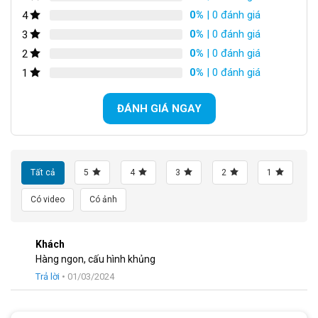
0%
| 0 đánh giá
4
0%
| 0 đánh giá
3
0%
| 0 đánh giá
2
0%
| 0 đánh giá
1
ĐÁNH GIÁ NGAY
Tất cả
5
4
3
2
1
Có video
Có ảnh
Gạt đĩa Shimano Tiagra 2S
Khách
Xe Đạp Đua Satako Mumar sở hữu hệ thống đùm trước và đùm
Hàng ngon, cấu hình khủng
sau làm từ nhôm. Đùi đĩa Prowheel RPL, líp Sunshine 11 tầng
Trả lời
•
01/03/2024
28T và xích KMC 10 tốc độ, đảm bảo chuyển động luôn mượt
mà và ổn định.