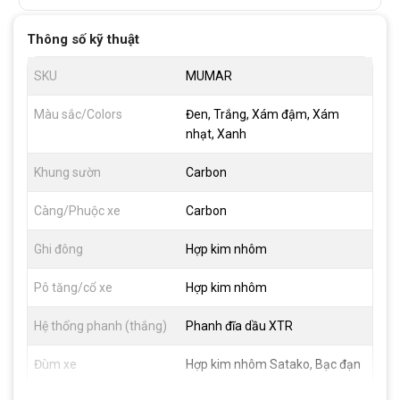
Thông số kỹ thuật
SKU
MUMAR
Màu sắc/Colors
Đen, Trắng, Xám đậm, Xám
nhạt, Xanh
Khung sườn
Carbon
Càng/Phuộc xe
Carbon
Ghi đông
Hợp kim nhôm
Pô tăng/cổ xe
Hợp kim nhôm
Hệ thống phanh (thắng)
Phanh đĩa dầu XTR
Đùm xe
Hợp kim nhôm Satako, Bạc đạn