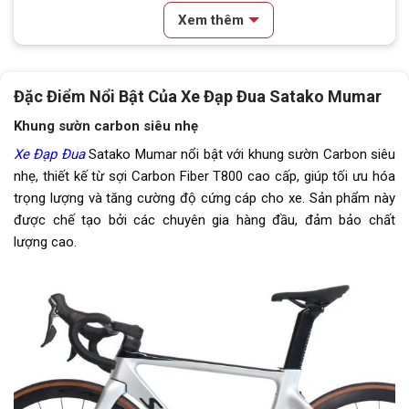
Vành xe
Hợp kim nhôm
Xem thêm
Lốp xe
INNOVA 700*25
Tay đề
Shimano Tiagra
Đặc Điểm Nổi Bật Của Xe Đạp Đua Satako Mumar
Tăng tốc trước (Gạt
Shimano Tiagra
Khung sườn carbon siêu nhẹ
đĩa)
X
e Đạp Đua
Satako Mumar nổi bật với khung sườn Carbon siêu
nhẹ, thiết kế từ sợi Carbon Fiber T800 cao cấp, giúp tối ưu hóa
Tăng tốc sau (Gạt líp)
Shimano Tiagra
trọng lượng và tăng cường độ cứng cáp cho xe. Sản phẩm này
được chế tạo bởi các chuyên gia hàng đầu, đảm bảo chất
Đùi đĩa
Hợp kim nhôm Prowheel
lượng cao.
Dĩa
2 tầng
Líp
Líp thả Sunshine 10 tầng
Sên (xích)
KMC
Kích thước
700C