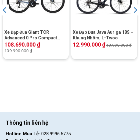
Bánh xe thiết kế đặc biệt và hiệu suất cao
Bánh Xe Đạp Đua
Satako
Mumar đặc biệt với lốp Innova – Pro
Smoothie 700*25C và vành nhôm 2 lớp 38mm, giúp đảm bảo
Xe Đạp Đua Giant TCR
Xe Đạp Đua Java Auriga 18S –
an toàn và truyền động mạnh mẽ. Thiết kế này hỗ trợ phần
Advanced 0 Pro Compact
Khung Nhôm, L-Twoo
2025
108.690.000
₫
12.990.000
₫
phuộc và tạo ra chuyển động trơn tru trên mọi loại địa hình.
13.990.000
₫
139.990.000
₫
Thông tin liên hệ
Hotline Mua Lẻ:
028.9996.5775
Lốp Innova – Pro Smoothie 700*25C