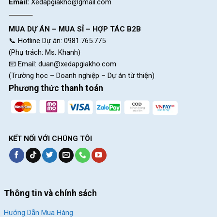
Email:
Xedapgiakho@gmail.com
Tay lái nhôm đúc và thiết kế ghi đông độc đáo
MUA DỰ ÁN – MUA SỈ – HỢP TÁC B2B
Bộ tay lái với ghi đông và pô tăng làm từ nhôm đúc nguyên khối
📞 Hotline Dự án: 0981.765.775
giúp giảm trọng lượng, mang lại cảm giác lái thoải mái và dễ
(Phụ trách: Ms. Khanh)
dàng. Ghi đông cong đặc biệt cho phép kết hợp với phần tay
📧 Email:
duan@xedapgiakho.com
phanh chuyên dụng, tạo ra sự linh hoạt và thoải mái khi lái Xe
(Trường học – Doanh nghiệp – Dự án từ thiện)
Đạp Đua Satako Mumar.
Phương thức thanh toán
KẾT NỐI VỚI CHÚNG TÔI
Thông tin và chính sách
Hướng Dẫn Mua Hàng