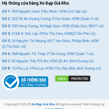
Hệ thống cửa hàng Xe Đạp Giá Kho
Líp ATA
CH 1:
494 Nguyễn Oanh, P.An Nhơn, HCM (Gò Vấp cũ)
CH 2:
322/36 An Dương Vương, P.Chợ Quán, HCM (Quận 5 cũ)
Bánh Xe Đạp Đua Stlotus ST400 – Khung Nhôm, Phanh Đĩa
Cơ
CH 3:
330 Hùng Vương, Xã Ngãi Giao, HCM (Châu Đức, BRVT cũ)
Bánh xe thuộc kích thước 700c nhỏ gọn kết hợp với bộ lốp
CH 4:
216A Đ. Độc Lập, P.Phú Thọ Hòa, HCM(Q.Tân Phú cũ)
700x28c phù hợp với người tiêu dùng cao tầm 1m58 trở lên.
CH 5:
24 Nguyễn Thị Nhung, KĐT Vạn Phúc, P.Hiệp Bình, HCM
Vành xe được thiết kế bằng hợp kim nhôm bền bỉ, độ ma sát
(Q.Thủ Đức cũ)
cao giúp di chuyển tốt trên đường dài. Ngoài ra còn một điều
CH 6:
268 Nguyễn Thị Thập, P.Tân Hưng, HCM (Quận 7 cũ)
đặc biệt là trên bánh xe được in CTS CITY PARKOUR và vành xe
CH 7:
05 Nguyễn Trãi, P.Dĩ An, HCM (Dĩ An, Bình Dương cũ)
được in STLOTUS là tên thương hiệu của hãng làm nổi bật cũng
như là đang đánh dấu thương hiệu của hãng.
CH 8:
15 Phú Lợi, P.Phú Lợi, HCM (Thủ Dầu Một, Bình Dương cũ)
Bánh Xe CST CITY
Xe Đạp Đua Stlotus ST400
là dòng xe đạp đua được ưu việt
và có nhiều tính năng vượt trội mang đến cho bạn cảm giác
Copyright 2026 ©
Xe Đạp Giá Kho
All rights reserved. Web Design by
chinh phục đầy thử thách, cũng là một trong những thương hiệu