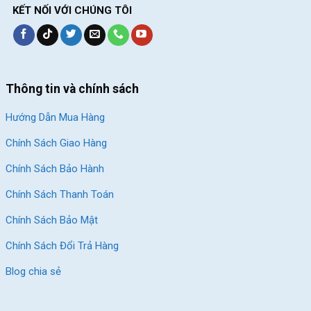
Shimano Tourney TZ gồm có 3 đĩa 7 líp tương đương với 21
KẾT NỐI VỚI CHÚNG TÔI
tốc độ, đùm nhôm bị bạc đạn, đùi đĩa chính hãng Prowheel kết
hợp cùng líp ATA đem đến cho người dùng nhiều trải nghiệm
tốc độ nhưng vẫn đảm bảo tính ổn định.
Thông tin và chính sách
Hướng Dẫn Mua Hàng
Chính Sách Giao Hàng
Chính Sách Bảo Hành
Chính Sách Thanh Toán
Chính Sách Bảo Mật
Chính Sách Đổi Trả Hàng
Blog chia sẻ
Giò Đĩa Xe Đạp Đua Stlotus ST400 – Khung Nhôm, Phanh Đĩa Cơ