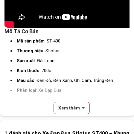
Mô Tả Cơ Bản
Mã sản phẩm
: ST-400
Thương hiệu
: Stlotus
Sản xuất
: Đài Loan
Kích thước
: 700c
Màu sắc
: Đen Đỏ, Đen Xanh, Ghi Cam, Trắng Đen.
Phân loại
: Xe Đạp Đua
Độ tuổi thích hợp
: Người lớn
Xem thêm
Thông Số Kỹ Thuật
Nội dung chính
SKU
ST-400
1 đánh giá cho
Xe Đạp Đua Stlotus ST400 – Khung
Review & Đánh Gía Xe Đạp Đua Stlotus ST400 – Khung Nhôm,