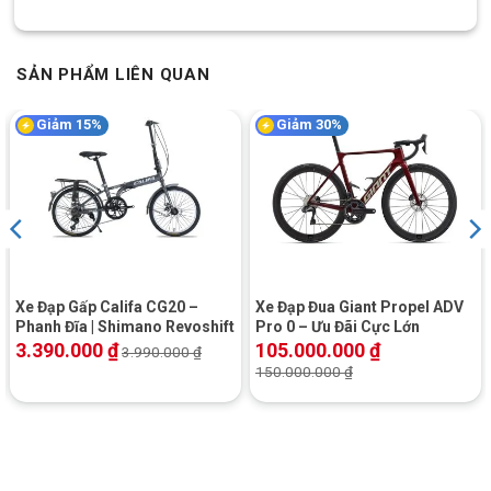
chia đều một phần đi âm vào trong khung sườn, một phần
được đi gọn gàng dưới thân khung sườn tạo nên độ thẩm mĩ
cao cho xe.
SẢN PHẨM LIÊN QUAN
Khung Sườn Hợp Kim Nhôm
Giảm 15%
Giảm 30%
Phuộc xe mạnh mẽ
Phuộc xe giảm xóc mạnh mẽ giúp xe cân được mọi nẻo đường
để có thể hoạt động một cách tốt và bền bỉ hơn.
Phuộc Xe Đạp Đua Stlotus ST400
Xe Đạp Gấp Califa CG20 –
Xe Đạp Đua Giant Propel ADV
Phanh Đĩa | Shimano Revoshift
Pro 0 – Ưu Đãi Cực Lớn
3.390.000
₫
105.000.000
₫
3.990.000
₫
Phanh thắng đĩa cơ
150.000.000
₫
Phanh xe là phanh đĩa cơ, có 4 phanh giúp di chuyển được ở
trong thành phố và đi tốc độ dễ dàng. Tay đề kéo Shimano xịn
xò đến từ thương hiệu Nhật Bản giúp dễ điều khiển. Ngoài ra xe
còn được thiết kế ti bật tháo mở nhanh giúp người dùng có thể