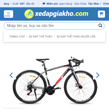
Skip
ng
– Xuất
VAT
đầy đủ
|
🚚
Miễn phí
giao hàng - Sửa Chữa
Tận Nhà
✓
Chính hã
to
content
MENU
Tìm
kiếm:
TRANG CHỦ
/
XE ĐẠP THỂ THAO
/
XE ĐẠP THỂ THAO NGƯỜI LỚN