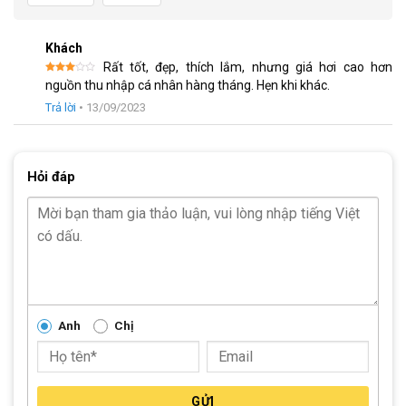
Tăng tốc sau
Shimano Tourney
(Gạt líp)
Khách
Đùi đĩa
Prowheel
Rất tốt, đẹp, thích lắm, nhưng giá hơi cao hơn
Được
nguồn thu nhập cá nhân hàng tháng. Hẹn khi khác.
xếp
Líp sau
ATA
hạng
Trả lời
•
13/09/2023
3
5
sao
Xích:
Best
Hỏi đáp
Đùm xe
Bạc đạn
Vành xe
Hợp kim nhôm
Lốp:
Cst
Khối lượng thùng
15kg
Anh
Chị
Trọng lượng xe
13kg
Về Thương Hiệu Stlotus
GỬI