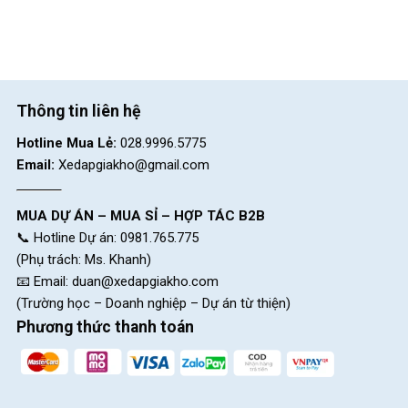
dễ dàng tháo mở khi bảo trì xe hoặc dễ dàng vận chuyển xe.
Phanh Thắng Đĩa Cơ
Yên xe điều chỉnh dễ dàng
Thông tin liên hệ
Yên xe được làm bằng lớp cao su cao cấp, bọc bên ngoài lớp
Hotline Mua Lẻ:
028.9996.5775
da chính hãng mang đến cảm giác vừa vặn và chắc chắn cho
Email:
Xedapgiakho@gmail.com
người dùng.
Cốt xe được thiết kế vô cùng bền bỉ chịu lực tốt và đặt biệt là
MUA DỰ ÁN – MUA SỈ – HỢP TÁC B2B
có thể điều chỉnh dễ dàng để phù hợp với chiều cao của người
📞 Hotline Dự án: 0981.765.775
tiêu dùng. Khác biệt lớn nhất của dòng xe này là có thêm ti bật
(Phụ trách: Ms. Khanh)
mở nhanh ngay vị trí cốt yên có thể tháo mở dễ dàng.
📧 Email:
duan@xedapgiakho.com
(Trường học – Doanh nghiệp – Dự án từ thiện)
Yên Xe Đạp Đua Stlotus ST400
Phương thức thanh toán
Bộ truyền động cao cấp
Xe được trang bị bộ truyền động cao cấp Shimano, cùi đề