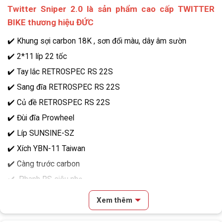
Twitter Sniper 2.0 là sản phẩm cao cấp
TWITTER
BIKE thương hiệu ĐỨC
✔️ K
hung sợi carbon 18K , sơn đổi màu, dây âm sườn
✔️ 2*11 líp 22 tốc
✔️ Tay lắc RETROSPEC RS 22S
✔️ Sang đĩa RETROSPEC RS 22S
✔️ Củ đề RETROSPEC RS 22S
✔️ Đùi đĩa Prowheel
✔️ Líp SUNSINE-SZ
✔️ Xích YBN-11 Taiwan
✔️ Càng trước carbon
✔️ Phanh RS siêu nhẹ
✔️ Vành nhôm RS 4cm
Xem thêm
✔️ Lốp INNOVA-PRO 700X25C