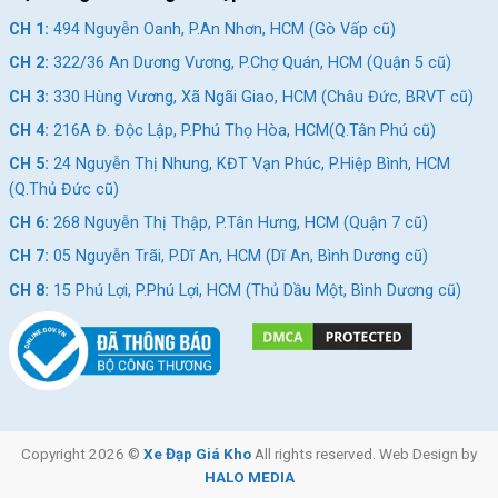
CH 1:
494 Nguyễn Oanh, P.An Nhơn, HCM (Gò Vấp cũ)
CH 2:
322/36 An Dương Vương, P.Chợ Quán, HCM (Quận 5 cũ)
CH 3:
330 Hùng Vương, Xã Ngãi Giao, HCM (Châu Đức, BRVT cũ)
CH 4:
216A Đ. Độc Lập, P.Phú Thọ Hòa, HCM(Q.Tân Phú cũ)
CH 5:
24 Nguyễn Thị Nhung, KĐT Vạn Phúc, P.Hiệp Bình, HCM
(Q.Thủ Đức cũ)
CH 6:
268 Nguyễn Thị Thập, P.Tân Hưng, HCM (Quận 7 cũ)
CH 7:
05 Nguyễn Trãi, P.Dĩ An, HCM (Dĩ An, Bình Dương cũ)
CH 8:
15 Phú Lợi, P.Phú Lợi, HCM (Thủ Dầu Một, Bình Dương cũ)
Copyright 2026 ©
Xe Đạp Giá Kho
All rights reserved. Web Design by
HALO MEDIA