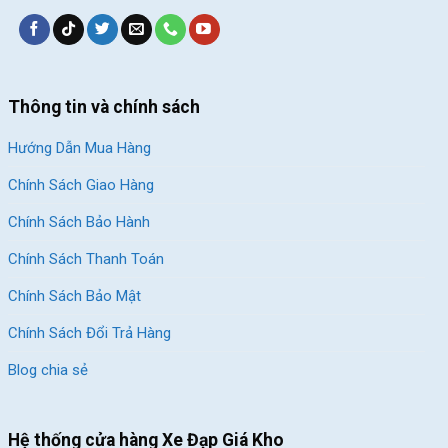
Thông tin và chính sách
Hướng Dẫn Mua Hàng
Chính Sách Giao Hàng
Chính Sách Bảo Hành
Chính Sách Thanh Toán
xe dap dua Twitter Sniper 2.0 2020
Chính Sách Bảo Mật
Chính Sách Đổi Trả Hàng
Block
"hinh-anh-dia-chi-chan-trang-san-pham"
not found
Blog chia sẻ
SKU:
Sniper2.0-DD
Hệ thống cửa hàng Xe Đạp Giá Kho