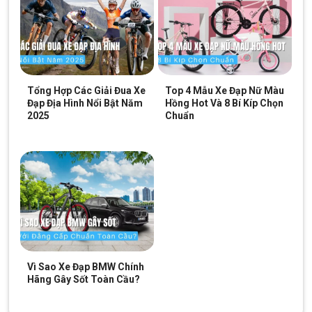
xe dap dua Twitter Sniper 2.0 2020
Tổng Hợp Các Giải Đua Xe
Top 4 Mẫu Xe Đạp Nữ Màu
Đạp Địa Hình Nổi Bật Năm
Hồng Hot Và 8 Bí Kíp Chọn
2025
Chuẩn
Vì Sao Xe Đạp BMW Chính
Hãng Gây Sốt Toàn Cầu?