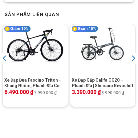
SẢN PHẨM LIÊN QUAN
xe dap dua Twitter Sniper 2.0 2020
Giảm 19%
Giảm 15%
Xe Đạp Đua Fascino Triton –
Xe Đạp Gấp Califa CG20 –
Khung Nhôm, Phanh Đĩa Cơ
Phanh Đĩa | Shimano Revoshift
6.490.000
₫
3.390.000
₫
7.990.000
₫
3.990.000
₫
xe dap dua Twitter Sniper 2.0 2020