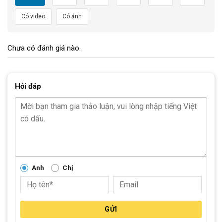
Có video
Có ảnh
Chưa có đánh giá nào.
Hỏi đáp
xe dap dua Twitter Sniper 2.0 2020
Anh
Chị
GỬI