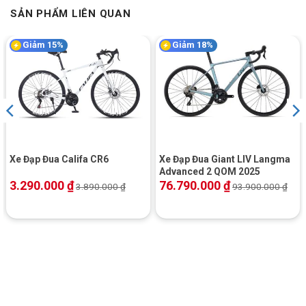
SẢN PHẨM LIÊN QUAN
Giảm 15%
Giảm 18%
Trục giữa được cấu tạo từ hợp kim thép bền bỉ và an toàn trên
California City 200
Xe Đạp Đua Califa CR6
Xe Đạp Đua Giant LIV Langma
Advanced 2 QOM 2025
3.290.000
₫
76.790.000
₫
3.890.000
₫
93.900.000
₫