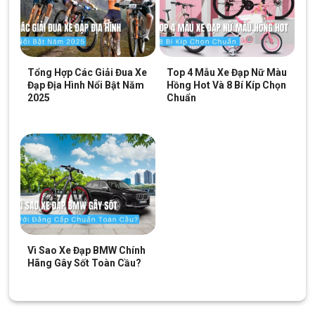
Tổng Hợp Các Giải Đua Xe
Top 4 Mẫu Xe Đạp Nữ Màu
Đạp Địa Hình Nổi Bật Năm
Hồng Hot Và 8 Bí Kíp Chọn
2025
Chuẩn
Bộ truyền động đến từ thương hiệu Shimano cao cấp trên Xe Đạp
Đường Phố 700c California City 200 2021
Vì Sao Xe Đạp BMW Chính
Hãng Gây Sốt Toàn Cầu?