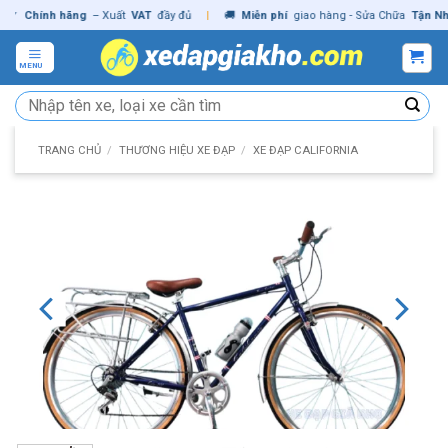
Skip
Chính hãng
– Xuất
VAT
đầy đủ
|
🚚
Miễn phí
giao hàng - Sửa Chữa
Tận Nhà
✓
to
content
MENU
Tìm
kiếm:
TRANG CHỦ
/
THƯƠNG HIỆU XE ĐẠP
/
XE ĐẠP CALIFORNIA