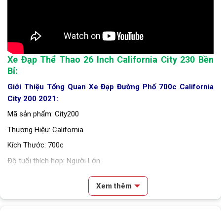
Xe Đạp Thể Thao 26 Inch California City 230 Bền
Bỉ:
Giới Thiệu Tổng Quan Xe Đạp Đường Phố 700c California
City 200 2021:
Mã sản phẩm: City200
Thương Hiệu: California
Kích Thước: 700c
Độ tuổi thích hợp: Người Lớn
Thương Hiệu California đến từ đâu?
Xem thêm
California là hãng chuyên sản xuất
xe đạp thể thao
đến từ
Mỹ
.
Các sản phẩm của hãng đều mang kiểu dáng thiết kế hoài cổ
Nội dung chính
nhưng lại được trang bị nhiều công nghệ
hiện đại
. Nếu bạn đang