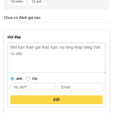
kế thông thoáng. Baga sau hỗ trợ cho những chuyến đi xa vô
Có video
Có ảnh
cùng tiện lợi khi có thể mang được nhiều vật dụng cá nhân hơn.
Hình ảnh chi tiết của Xe Đạp Đường Phố 700c California
Chưa có đánh giá nào.
City 200 2021:
Hỏi đáp
Anh
Chị
GỬI
Cổ xe thiết kế ngang dễ dàng điều khiển trên Xe Đạp Đường Phố 700c
California City 200 2021