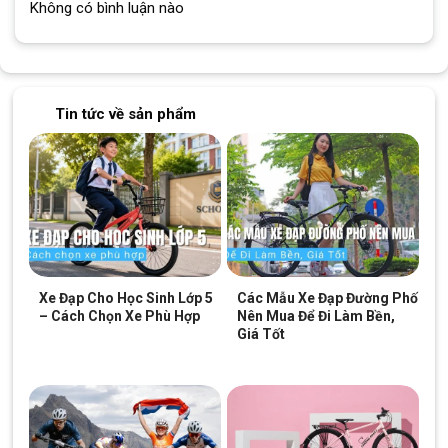
Không có bình luận nào
Tin tức về sản phẩm
Xe Đạp Cho Học Sinh Lớp 5
Các Mẫu Xe Đạp Đường Phố
Thắng gôm an toàn trên Xe Đạp Đường Phố 700c California City 200
– Cách Chọn Xe Phù Hợp
Nên Mua Để Đi Làm Bền,
2021
Giá Tốt