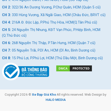
CH 2:
322/36 An Dương Vương, P.Chợ Quán, HCM (Quận 5 cũ)
CH 3:
330 Hùng Vương, Xã Ngãi Giao, HCM (Châu Đức, BRVT cũ)
CH 4:
216A Đ. Độc Lập, P.Phú Thọ Hòa, HCM(Q.Tân Phú cũ)
CH 5:
24 Nguyễn Thị Nhung, KĐT Vạn Phúc, P.Hiệp Bình, HCM
(Q.Thủ Đức cũ)
CH 6:
268 Nguyễn Thị Thập, P.Tân Hưng, HCM (Quận 7 cũ)
CH 7:
05 Nguyễn Trãi, P.Dĩ An, HCM (Dĩ An, Bình Dương cũ)
CH 8:
15 Phú Lợi, P.Phú Lợi, HCM (Thủ Dầu Một, Bình Dương cũ)
Copyright 2026 ©
Xe Đạp Giá Kho
All rights reserved. Web Design by
HALO MEDIA