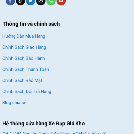
[table id=95 /]
Block
"hinh-anh-dia-chi-chan-trang-san-pham"
not found
SKU:
City200
Thông tin và chính sách
Hướng Dẫn Mua Hàng
Chính Sách Giao Hàng
Chính Sách Bảo Hành
Chính Sách Thanh Toán
Chính Sách Bảo Mật
Chính Sách Đổi Trả Hàng
Blog chia sẻ
Hệ thống cửa hàng Xe Đạp Giá Kho
CH 1:
494 Nguyễn Oanh, P.An Nhơn, HCM (Gò Vấp cũ)