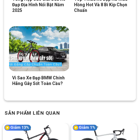
cả phải chăng. Dòng A7 này nổi bật với độ bền cao và khả năng
Đạp Địa Hình Nổi Bật Năm
Hồng Hot Và 8 Bí Kíp Chọn
chịu lực tốt.
2025
Chuẩn
Thiết kế đơn giản hóa hệ thống chuyển số, giảm trọng lượng xe
đạp, tăng hiệu suất. Phù hợp với mọi địa hình, lựa chọn lý tưởng
cho việc nâng cấp hoặc thay thế tay đề xe đạp.
Vì Sao Xe Đạp BMW Chính
Hãng Gây Sốt Toàn Cầu?
SẢN PHẨM LIÊN QUAN
Giảm 13%
Giảm 1%