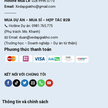
Hotline Mua Lẻ:
028.9996.5775
Email:
Xedapgiakho@gmail.com
MUA DỰ ÁN – MUA SỈ – HỢP TÁC B2B
📞 Hotline Dự án: 0981.765.775
(Phụ trách: Ms. Khanh)
📧 Email:
duan@xedapgiakho.com
(Trường học – Doanh nghiệp – Dự án từ thiện)
Phương thức thanh toán
Lốp xe CST kích cỡ 16×1 3/8
KẾT NỐI VỚI CHÚNG TÔI
Kết Luận
Xe Đạp Gấp Ruhm 20 Inch, với khả năng gấp gọn, cơ chế khóa
an toàn, khung thép bền bỉ và hiệu suất cao nhờ bộ truyền động
1 đĩa 7 líp. Chiếc xe đạp gấp này là lựa chọn lý tưởng cho mỗi di
Thông tin và chính sách
chuyển. Hãy đến ngay Hệ thống cửa hàng
Xe Đạp Giá Kho
để