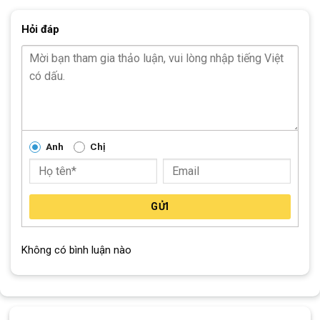
hơn.
Hỏi đáp
Anh
Chị
GỬI
Không có bình luận nào
Xe Đạp Gấp Ruhm 20 Inch khung thép cứng cáp