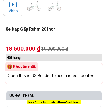
Video
Xe Đạp Gấp Ruhm 20 Inch
18.500.000
₫
19.000.000
₫
Hết hàng
Khuyến mãi:
Open this in UX Builder to add and edit content
ƯU ĐÃI THÊM:
Block
"block-uu-dai-them"
not found