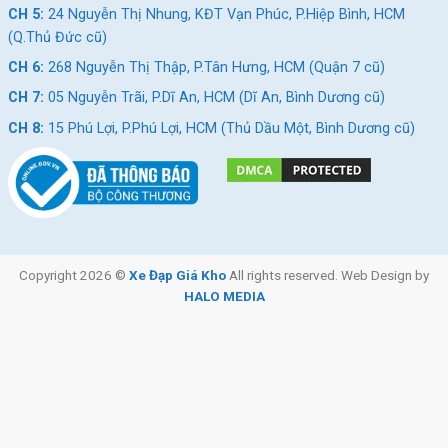
CH 5:
24 Nguyễn Thị Nhung, KĐT Vạn Phúc, P.Hiệp Bình, HCM
CH 1:
494 Nguyễn Oanh, P.An Nhơn, HCM (Gò Vấp cũ)
(Q.Thủ Đức cũ)
CH 2:
322/36 An Dương Vương, P.Chợ Quán, HCM (Quận
CH 6:
268 Nguyễn Thị Thập, P.Tân Hưng, HCM (Quận 7 cũ)
5 cũ)
CH 7:
05 Nguyễn Trãi, P.Dĩ An, HCM (Dĩ An, Bình Dương cũ)
CH 3:
330 Hùng Vương, Xã Ngãi Giao, HCM (Châu Đức,
CH 8:
15 Phú Lợi, P.Phú Lợi, HCM (Thủ Dầu Một, Bình Dương cũ)
BRVT cũ)
CH 4:
216A Đ. Độc Lập, P.Phú Thọ Hòa, HCM(Q.Tân Phú
cũ)
CH 5:
24 Nguyễn Thị Nhung, KĐT Vạn Phúc, P.Hiệp Bình,
HCM (Q.Thủ Đức cũ)
Copyright 2026 ©
Xe Đạp Giá Kho
All rights reserved. Web Design by
CH 6:
268 Nguyễn Thị Thập, P.Tân Hưng, HCM (Quận 7
HALO MEDIA
cũ)
CH 7:
05 Nguyễn Trãi, P.Dĩ An, HCM (Dĩ An, Bình Dương
cũ)
CH 8:
15 Phú Lợi, P.Phú Lợi, HCM (Thủ Dầu Một, Bình
Dương cũ)