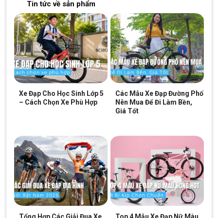
Tin tức về sản phẩm
Xe Đạp Cho Học Sinh Lớp 5
Các Mẫu Xe Đạp Đường Phố
– Cách Chọn Xe Phù Hợp
Nên Mua Để Đi Làm Bền,
Giá Tốt
Ghi đông thiết kế ấn tượng
Hiệu suất đạp xe vượt trội
Bộ truyền động của Xe Đạp Gấp Ruhm 20 Inch, có cấu hình 1
đĩa trước và 7 líp sau. Xe đạp chuyển số mượt mà và chính
xác.
Tay đề bấm L-twoo, thương hiệu nổi tiếng về chất lượng và giá
Tổng Hợp Các Giải Đua Xe
Top 4 Mẫu Xe Đạp Nữ Màu