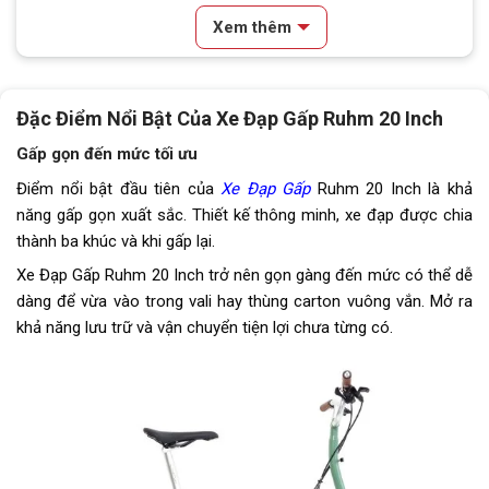
Xem thêm
Lốp xe
CST 16x1 3/8
Tay đề
Tay đề bấm L-TWOO A7 (1 đĩa 7
líp)
Đặc Điểm Nổi Bật Của Xe Đạp Gấp Ruhm 20 Inch
Tăng tốc sau (Gạt líp)
Ruhm
Gấp gọn đến mức tối ưu
Điểm nổi bật đầu tiên của
Xe Đạp Gấp
Ruhm 20 Inch là khả
Đùi đĩa
Hợp kim nhôm Ruhm
năng gấp gọn xuất sắc. Thiết kế thông minh, xe đạp được chia
thành ba khúc và khi gấp lại.
Dĩa
1 tầng
Xe Đạp Gấp Ruhm 20 Inch trở nên gọn gàng đến mức có thể dễ
Sên (xích)
KMC
dàng để vừa vào trong vali hay thùng carton vuông vắn. Mở ra
khả năng lưu trữ và vận chuyển tiện lợi chưa từng có.
Kích thước
16 inch
Cọc/cốt yên
Hợp kim nhôm RUHM
Lưu ý
Thông số kỹ thuật có thể sẽ
được thay đổi từ nhà sản xuất
nhằm nâng cao chất lượng sản