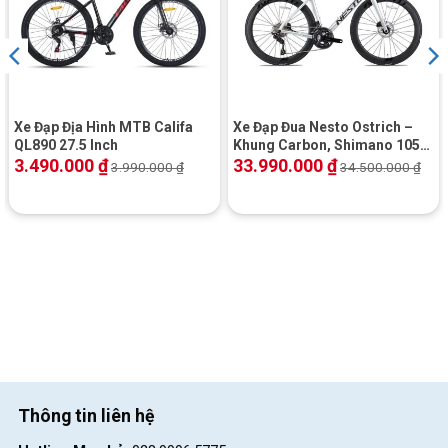
Xe đạp gấp Ruhm bộ truyền động mạnh mẽ
Xe Đạp Địa Hình MTB Califa
Xe Đạp Đua Nesto Ostrich –
QL890 27.5 Inch
Khung Carbon, Shimano 105,
Phanh Đĩa Dầu
3.490.000
₫
33.990.000
₫
3.990.000
₫
34.500.000
₫
Cơ Yên thể thao kết hợp cọc yên hợp kim nhôm khóa gập hiện đại
Thông tin liên hệ