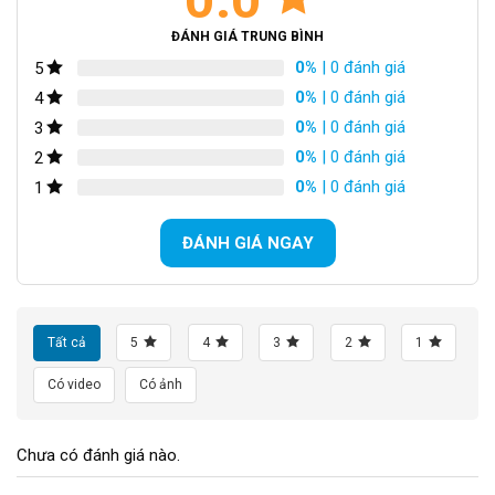
ĐÁNH GIÁ TRUNG BÌNH
0%
| 0 đánh giá
5
0%
| 0 đánh giá
4
0%
| 0 đánh giá
3
0%
| 0 đánh giá
2
0%
| 0 đánh giá
1
ĐÁNH GIÁ NGAY
Cơ chế khóa gập hiện đại
Tất cả
5
4
3
2
1
Có video
Có ảnh
Khung thép cứng cáp
Xe Đạp Gấp Ruhm 20 Inch sử dụng khung thép chắc chắn. Đảm
Chưa có đánh giá nào.
bảo độ bền và ổn định, giữ cho tổng trọng lượng của xe ở mức
hợp lý. Tạo điều kiện cho việc vận chuyển và lưu trữ dễ dàng