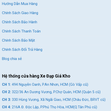
biết thêm thông tin chi tiết và trải nghiệm thực tế chiếc xe đạp
Hướng Dẫn Mua Hàng
gấp này nhé!
Chính Sách Giao Hàng
Xem Thêm: Một Số Mẫu Xe Đạp Đua Từ 15
Triệu Chất Lượng
Chính Sách Bảo Hành
Giảm 19%
Giảm 23%
Chính Sách Thanh Toán
Chính Sách Bảo Mật
Chính Sách Đổi Trả Hàng
Blog chia sẻ
Hệ thống cửa hàng Xe Đạp Giá Kho
Xe Đạp Đua Sava EX8 PRO
Xe Đạp Đua Sava EX8 SL –
– Khung Nhôm, Shimano
Khung Nhôm, Shimano
CH 1:
494 Nguyễn Oanh, P.An Nhơn, HCM (Gò Vấp cũ)
105
105
17.500.000
₫
21.600.000
₫
21.500.000
₫
27.900.000
₫
CH 2:
322/36 An Dương Vương, P.Chợ Quán, HCM (Quận 5 cũ)
CH 3:
330 Hùng Vương, Xã Ngãi Giao, HCM (Châu Đức, BRVT cũ)
CH 4:
216A Đ. Độc Lập, P.Phú Thọ Hòa, HCM(Q.Tân Phú cũ)
Địa Chỉ Các Cửa Hàng Xe Đạp Giá Kho: