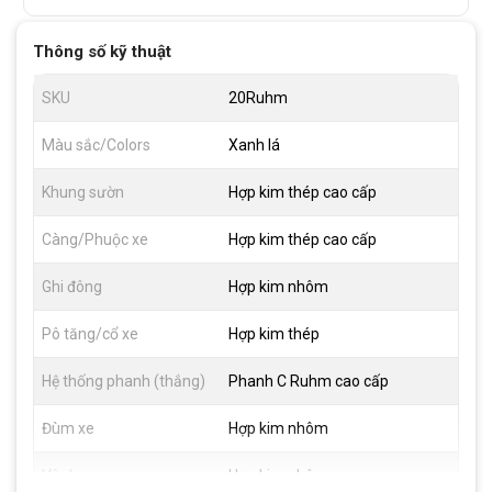
Thông số kỹ thuật
SKU
20Ruhm
Màu sắc/Colors
Xanh lá
Khung sườn
Hợp kim thép cao cấp
Càng/Phuộc xe
Hợp kim thép cao cấp
Ghi đông
Hợp kim nhôm
Pô tăng/cổ xe
Hợp kim thép
Hệ thống phanh (thắng)
Phanh C Ruhm cao cấp
Đùm xe
Hợp kim nhôm
Vành xe
Hợp kim nhôm