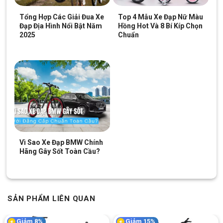
Ngoại hình xe với thiết kế đầy phong cách
Tổng Hợp Các Giải Đua Xe
Top 4 Mẫu Xe Đạp Nữ Màu
Đạp Địa Hình Nổi Bật Năm
Hồng Hot Và 8 Bí Kíp Chọn
2025
Chuẩn
Ghi đông cổ điển cho chuyến đi thoải mái hơn
Catani 26HB 5.0
được trang bị thêm tay đề
Shimano
cao cấp
kết hợp với tay lái thẳng giúp dễ dàng chuyển động nhờ có cổ
lái uyển chuyển. Tay thắng bằng nhôm dễ dàng dừng xe lại chỉ
trong một chạm nhẹ.
Phanh trước và sau đều là phanh đĩa cơ
Knight
nên độ an toàn
của xe được đảm bảo tuyệt đối và rất bền bỉ
Vì Sao Xe Đạp BMW Chính
Hãng Gây Sốt Toàn Cầu?
SẢN PHẨM LIÊN QUAN
Giảm 8%
Giảm 15%