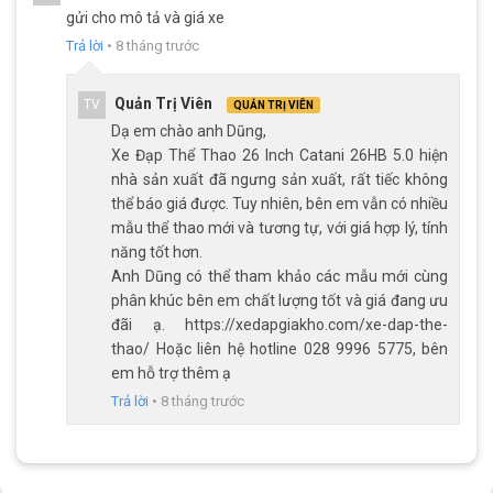
gửi cho mô tả và giá xe
ưa thích và lựa chọn.
Trả lời
•
8 tháng trước
Là dòng xe được nhập khẩu trực tiếp từ
Đài Loan
, chính vì vậy
các sản phẩm từ thương hiệu
Catani
đều khoác lên mình
Quản Trị Viên
TV
QUẢN TRỊ VIÊN
những thiết kế hiện đại, chất lượng cao cấp và giá thành vô
Dạ em chào anh Dũng,
cùng hấp dẫn.
Xe Đạp Thể Thao 26 Inch Catani 26HB 5.0 hiện
Hầu hết sản phẩm đến từ thương hiệu đều được sản xuất theo
nhà sản xuất đã ngưng sản xuất, rất tiếc không
tiêu chuẩn
Châu Âu
hiện đại, nguồn nguyên vật liệu chọn lọc kỹ
thể báo giá được. Tuy nhiên, bên em vẫn có nhiều
càng, được các chuyên gia kiểm định nghiêm ngặt.
mẫu thể thao mới và tương tự, với giá hợp lý, tính
năng tốt hơn.
Chi Tiết
Xe Đạp Thể Thao 26 Inch Catani 26HB 5.0
Anh Dũng có thể tham khảo các mẫu mới cùng
Thiết kế trẻ trung, phù hợp với xu hướng
phân khúc bên em chất lượng tốt và giá đang ưu
đãi ạ. https://xedapgiakho.com/xe-dap-the-
Catani
mang cấu hình của xe touring đường phố nên nhìn bề
thao/ Hoặc liên hệ hotline 028 9996 5775, bên
ngoài nhỏ nhắn thanh lịch, phù hợp với những bạn trẻ năng
em hỗ trợ thêm ạ
động cá tính kết hợp với màu sắc nổi bật, độc đáo và sang
Trả lời
•
8 tháng trước
trọng
Xe Đạp Thể Thao 26 Inch Catani 26HB 5.0
là dòng xe được
đánh giá cao cả về ngoại hình và cấu hình.