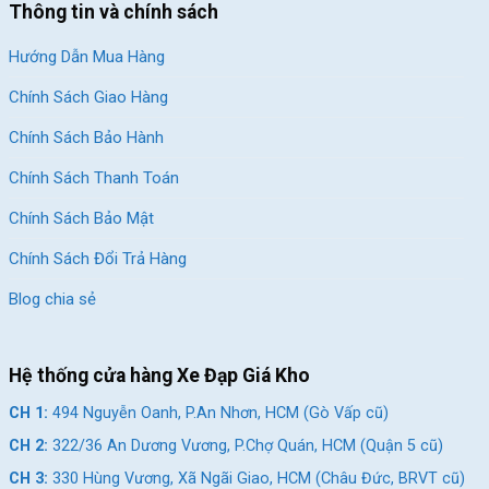
giúp tăng tính thẩm mỹ cho mẫu xe này.
Thông tin và chính sách
Nhờ có cấu tạo từ
hợp kim nhôm
nên việc di chuyển xe có thể
Hướng Dẫn Mua Hàng
nhẹ nhàng và linh hoạt hơn. Không những thế độ bền của xe
cũng khá cao, cứng cáp và có khả năng chịu được những va
Chính Sách Giao Hàng
chạm mạnh.
Chính Sách Bảo Hành
Chính Sách Thanh Toán
Chính Sách Bảo Mật
Chính Sách Đổi Trả Hàng
Blog chia sẻ
Hệ thống cửa hàng Xe Đạp Giá Kho
CH 1:
494 Nguyễn Oanh, P.An Nhơn, HCM (Gò Vấp cũ)
CH 2:
322/36 An Dương Vương, P.Chợ Quán, HCM (Quận 5 cũ)
Xe Đạp Thể Thao 26 Inch Catani 26HB 5.0
có khung xe không mối
CH 3:
330 Hùng Vương, Xã Ngãi Giao, HCM (Châu Đức, BRVT cũ)