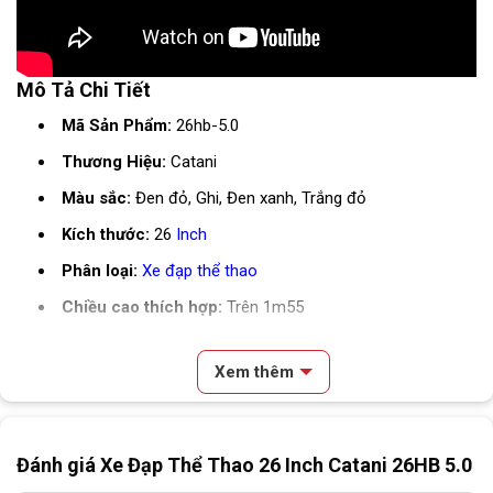
Mô Tả Chi Tiết
Mã Sản Phẩm:
26hb-5.0
Thương Hiệu:
Catani
Màu sắc:
Đen đỏ, Ghi, Đen xanh, Trắng đỏ
Kích thước:
26
Inch
Phân loại:
Xe đạp thể thao
Chiều cao thích hợp:
Trên 1m55
Bảng Thông Số Kỹ Thuật
Xem thêm
SKU
26HB-5.0
Nội dung chính
Dòng xe
MTB
Đánh giá Xe Đạp Thể Thao 26 Inch Catani 26HB 5.0
Review & Đánh Giá Xe Đạp Thể Thao 26 Inch Catani 26HB 5.0
Mô Tả Chi Tiết