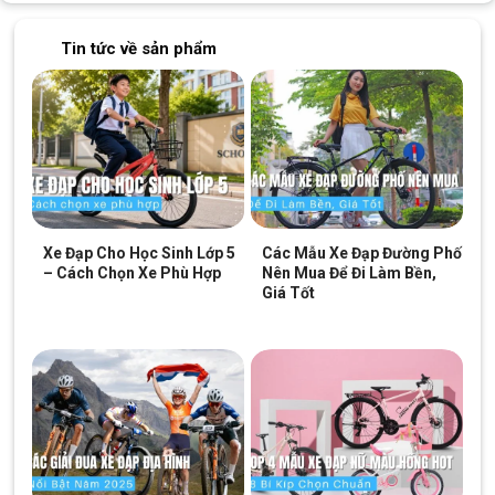
Sở hữu diện mạo vô cùng nổi bật với những gam màu như Đen
đỏ, Ghi, Đen xanh, Trắng đỏ, khiến mẫu xe trở nên cá tính và
Tin tức về sản phẩm
mạnh mẽ hơn bao giờ hết.
Bánh xe còn được trang bị vành nhôm 2 lớp vô cùng chắc chắn.
Lốp xe
Wanda
vô cùng bền bỉ và độ ma sát cao đảm bảo an
toàn cho người sử dụng.
Xe Đạp Cho Học Sinh Lớp 5
Các Mẫu Xe Đạp Đường Phố
– Cách Chọn Xe Phù Hợp
Nên Mua Để Đi Làm Bền,
Giá Tốt