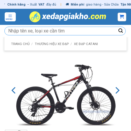
Skip
Chính hãng
– Xuất
VAT
đầy đủ
|
🚚
Miễn phí
giao hàng - Sửa Chữa
Tận Nhà
✓
to
content
MENU
Tìm
kiếm:
TRANG CHỦ
/
THƯƠNG HIỆU XE ĐẠP
/
XE ĐẠP CATANI