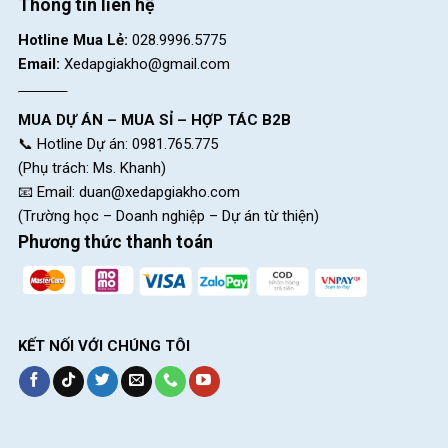
Thông tin liên hệ
Hotline Mua Lẻ:
028.9996.5775
Email:
Xedapgiakho@gmail.com
MUA DỰ ÁN – MUA SỈ – HỢP TÁC B2B
📞 Hotline Dự án: 0981.765.775
(Phụ trách: Ms. Khanh)
📧 Email:
duan@xedapgiakho.com
(Trường học – Doanh nghiệp – Dự án từ thiện)
Phương thức thanh toán
Xe Đạp Thể Thao 26 Inch Catani 26HB 5.0
có chốt yên giúp điều
chỉnh độ cao phù hợp
KẾT NỐI VỚI CHÚNG TÔI
Khung xe không mối hàn tăng thêm tính thẩm mỹ
Xe Đạp Thể Thao 26 Inch Catani 26HB 5.0
sở hữu
khung
bằng
hợp kim
nhôm không mối hàn, được phủ lớp sơn
tĩnh điện
3 lớp siêu bền bỉ kết hợp với thiết kế đi dây âm vào khung xe