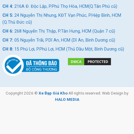
hàn làm tăng thêm tính thẩm mỹ
CH 4:
216A Đ. Độc Lập, P.Phú Thọ Hòa, HCM(Q.Tân Phú cũ)
CH 5:
24 Nguyễn Thị Nhung, KĐT Vạn Phúc, P.Hiệp Bình, HCM
Bộ truyền động Shimano Tourney TX cao cấp
(Q.Thủ Đức cũ)
Catani 26HB 5.0
trang bị
bộ truyền động
Shimano
Tourney TX
CH 6:
268 Nguyễn Thị Thập, P.Tân Hưng, HCM (Quận 7 cũ)
cao cấp trứ danh, mang đến cho xe cấu hình mạnh mẽ và khả
CH 7:
05 Nguyễn Trãi, P.Dĩ An, HCM (Dĩ An, Bình Dương cũ)
năng di chuyển êm ái trên mọi đoạn đường.
CH 8:
15 Phú Lợi, P.Phú Lợi, HCM (Thủ Dầu Một, Bình Dương cũ)
Bộ truyền động gồm 3 đĩa 8 líp nên khả năng lướt đi mượt mà
qua những cung đường.
Phần bánh xe và lốp có kích thước
26 inch
nên khả năng chịu
đựng khi qua những đường gồ ghề, xấu là vô cùng tốt, chắc
chắn.
Copyright 2026 ©
Xe Đạp Giá Kho
All rights reserved. Web Design by
HALO MEDIA