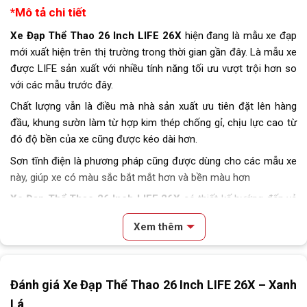
*Mô tả chi tiết
Xe Đạp Thể Thao 26 Inch LIFE 26X
hiện đang là mẫu xe đạp
mới xuất hiện trên thị trường trong thời gian gần đây. Là mẫu xe
được LIFE sản xuất với nhiều tính năng tối ưu vượt trội hơn so
với các mẫu trước đây.
Chất lượng vẫn là điều mà nhà sản xuất ưu tiên đặt lên hàng
đầu, khung sườn làm từ hợp kim thép chống gỉ, chịu lực cao từ
đó độ bền của xe cũng được kéo dài hơn.
Sơn tĩnh điện là phương pháp cũng được dùng cho các mẫu xe
này, giúp xe có màu sắc bắt mắt hơn và bền màu hơn
Xe Đạp Thể Thao 26 Inch LIFE 26X
có thiết kế hướng đến vẻ
năng động, hiện đại, kết hợp cùng các đường nét thanh mảnh
Xem thêm
của chi tiết tạo nên sự mạnh mẽ cho vẻ ngoài chiếc xe.
Đánh giá Xe Đạp Thể Thao 26 Inch LIFE 26X – Xanh
Lá