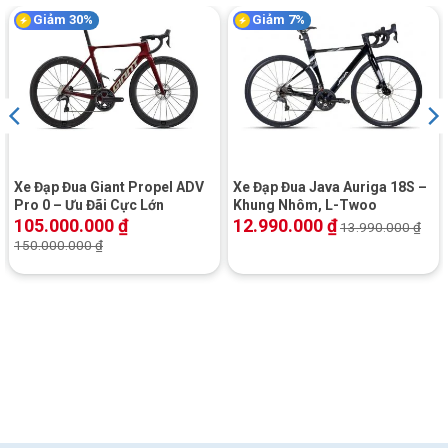
[table id=144 /]
Giảm 30%
Giảm 7%
Block
"hinh-anh-dia-chi-chan-trang-san-pham"
not found
SKU:
26X-L
Xe Đạp Đua Giant Propel ADV
Xe Đạp Đua Java Auriga 18S –
Pro 0 – Ưu Đãi Cực Lớn
Khung Nhôm, L-Twoo
105.000.000
₫
12.990.000
₫
13.990.000
₫
150.000.000
₫