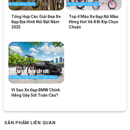
nhún ở phía trước giúp xe luôn ổn định và cảm giác lái êm ái trong
mỗi hành trình
Tổng Hợp Các Giải Đua Xe
Top 4 Mẫu Xe Đạp Nữ Màu
Đạp Địa Hình Nổi Bật Năm
Hồng Hot Và 8 Bí Kíp Chọn
2025
Chuẩn
Vì Sao Xe Đạp BMW Chính
Hãng Gây Sốt Toàn Cầu?
Xe được trang bị bộ đề số L-TWOO A3 3×8 tốc độ luôn hoạt động
chính xác, ổn định
SẢN PHẨM LIÊN QUAN