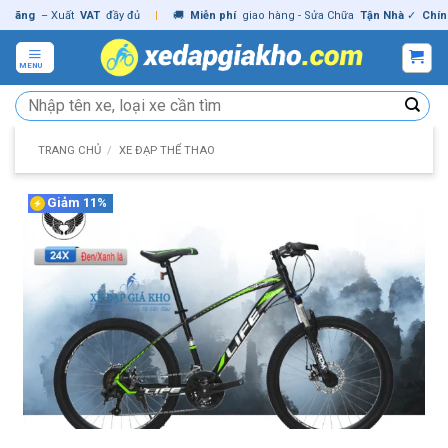
Skip
ng
– Xuất
VAT
đầy đủ
|
🚚
Miễn phí
giao hàng - Sửa Chữa
Tận Nhà
✓
Chính hã
to
content
MENU
Tìm
kiếm:
TRANG CHỦ
/
XE ĐẠP THỂ THAO
Giảm 11%