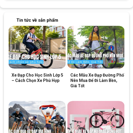
Bộ truyền động phía sau làm từ hợp kim thép không gỉ, nhiều líp sẽ
Tin tức về sản phẩm
mang lại nhiều chế độ lái khác nhau. Nhiều trải nghiệm thú vị cũng từ
đó mà được hình thành
Xe Đạp Cho Học Sinh Lớp 5
Các Mẫu Xe Đạp Đường Phố
– Cách Chọn Xe Phù Hợp
Nên Mua Để Đi Làm Bền,
Giá Tốt
Khung sườn xe được chế tác tỉ mỉ, hoàn hảo. Kết hợp cùng phuộc