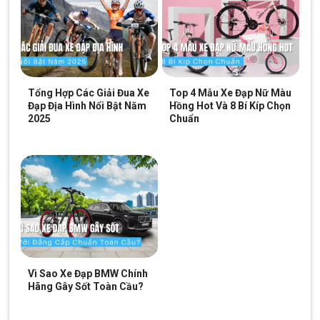
Tổng Hợp Các Giải Đua Xe
Top 4 Mẫu Xe Đạp Nữ Màu
Đạp Địa Hình Nổi Bật Năm
Hồng Hot Và 8 Bí Kíp Chọn
2025
Chuẩn
Giò đĩa & Đùi dĩa:
làm bằng chất liệu hợp kim nhôm cao cấp.
Vì Sao Xe Đạp BMW Chính
Hãng Gây Sốt Toàn Cầu?