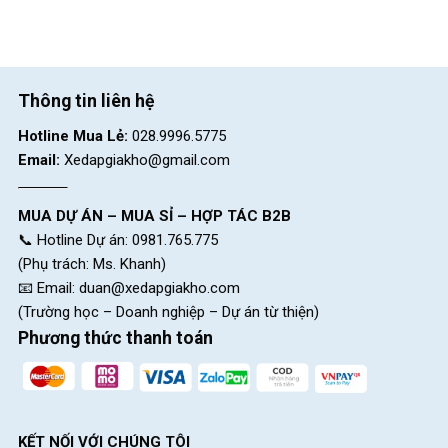
Thông tin liên hệ
Hotline Mua Lẻ:
028.9996.5775
Email:
Xedapgiakho@gmail.com
MUA DỰ ÁN – MUA SỈ – HỢP TÁC B2B
📞 Hotline Dự án: 0981.765.775
(Phụ trách: Ms. Khanh)
Chế độ bảo hành tốt
📧 Email:
duan@xedapgiakho.com
(Trường học – Doanh nghiệp – Dự án từ thiện)
Sản phẩm được cấp giấy chứng nhận bảo hành 3 năm. Fornix
Phương thức thanh toán
luôn có phụ tùng thay thế và đội ngũ bảo dưỡng chuyên nghiệp.
Bạn có thể tin tưởng, an tâm hoàn toàn trong việc sử dụng sản
phẩm xe đạp gấp một cách thoải mái .
Hotline: 0981.765.775
KẾT NỐI VỚI CHÚNG TÔI