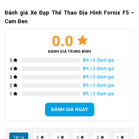
Nội dung chính
Đánh giá Xe Đạp Thể Thao Địa Hình Fornix F5 –
Giới thiệu sản phẩm
*MÔ TẢ CHI TIẾT
*MÔ TẢ CHI TIẾT
Cam Đen
Chế độ bảo hành tốt
Phuộc trước:
làm bằng chất liệu hợp kim nhôm cao cấp có
Hotline: 0981.765.775
0.0
khóa phuộc.
ĐÁNH GIÁ TRUNG BÌNH
0%
| 0 đánh giá
5
0%
| 0 đánh giá
4
0%
| 0 đánh giá
3
0%
| 0 đánh giá
2
0%
| 0 đánh giá
1
ĐÁNH GIÁ NGAY
Tất cả
5
4
3
2
1