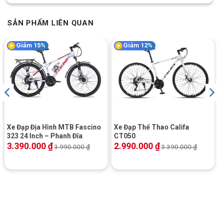
SẢN PHẨM LIÊN QUAN
Giảm 15%
Giảm 12%
Yên xe
: thật tiện lợi và dễ dàng, với xe đạp F5 bạn có thể
điều chỉnh độ cao yên xe theo chiều cao bạn muốn.
Xe Đạp Địa Hình MTB Fascino
Xe Đạp Thể Thao Califa
323 24 Inch – Phanh Đĩa
CT050
3.390.000
₫
2.990.000
₫
3.990.000
₫
3.390.000
₫