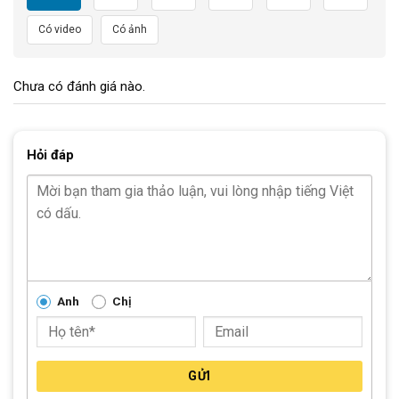
Có video
Có ảnh
Chưa có đánh giá nào.
Bộ biến tốc:
SHIMANO FD-TY0/RD-TY300 và
tay
đề
SHIMANO SL-M310 chính hãng của thương hiệu
Hỏi đáp
SHIMANO danh tiếng.
Anh
Chị
GỬI