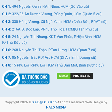
CH 1:
494 Nguyễn Oanh, P.An Nhơn, HCM (Gò Vấp cũ)
CH 2:
322/36 An Dương Vương, P.Chợ Quán, HCM (Quận 5 cũ)
CH 3:
330 Hùng Vương, Xã Ngãi Giao, HCM (Châu Đức, BRVT cũ)
CH 4:
216A Đ. Độc Lập, P.Phú Thọ Hòa, HCM(Q.Tân Phú cũ)
CH 5:
24 Nguyễn Thị Nhung, KĐT Vạn Phúc, P.Hiệp Bình, HCM
(Q.Thủ Đức cũ)
CH 6:
268 Nguyễn Thị Thập, P.Tân Hưng, HCM (Quận 7 cũ)
CH 7:
05 Nguyễn Trãi, P.Dĩ An, HCM (Dĩ An, Bình Dương cũ)
CH 8:
15 Phú Lợi, P.Phú Lợi, HCM (Thủ Dầu Một, Bình Dương cũ)
Copyright 2026 ©
Xe Đạp Giá Kho
All rights reserved. Web Design by
HALO MEDIA