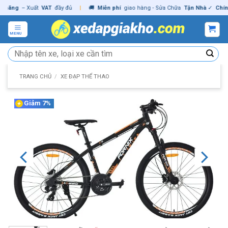
Skip
ãng
– Xuất
VAT
đầy đủ
|
🚚
Miễn phí
giao hàng - Sửa Chữa
Tận Nhà
✓
Chính h
to
content
MENU
Tìm
kiếm:
TRANG CHỦ
/
XE ĐẠP THỂ THAO
Giảm 7%