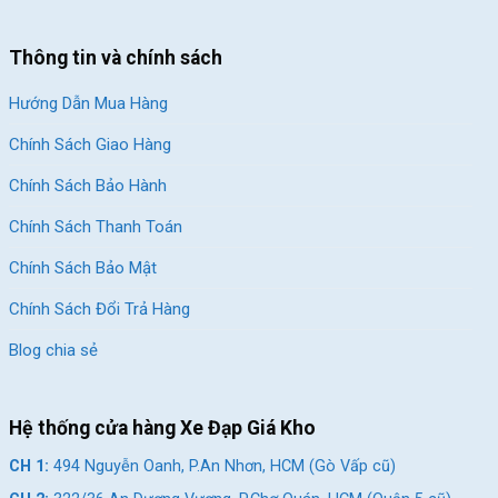
Thông tin và chính sách
Hướng Dẫn Mua Hàng
Chính Sách Giao Hàng
Chính Sách Bảo Hành
Chính Sách Thanh Toán
Phanh thắng gôm nhanh nhạy
Chính Sách Bảo Mật
Chính Sách Đổi Trả Hàng
Yên xe dày dặn êm ái
Blog chia sẻ
Yên xe
Xe Đạp Touring Giant Escape R3 MS Bánh 700C
với
lớp đệm dày giúp cảm giác ngồi êm ái và không tạo áp lực lên
mông gây đau mỏi cơ khi đạp trong thời gian dài.
Cọc yên được
Hệ thống cửa hàng Xe Đạp Giá Kho
làm từ
hợp kim
nhôm bền bỉ, có khả năng chịu lực tốt. Bạn có
CH 1:
494 Nguyễn Oanh, P.An Nhơn, HCM (Gò Vấp cũ)
thể điều chỉnh độ cao phù hợp của yên xe một cách đơn giản.