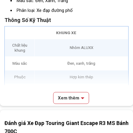
Màu sắc: Đen, Xanh, Trắng
Phân loại:
Xe đạp đường phố
Thông Số Kỹ Thuật
KHUNG XE
Chất liệu
Nhôm ALUXX
khung
Màu sắc
Đen, xanh, trắng
Phuộc
Hợp kim thép
BỘ TRUYỀN ĐỘNG
Xem thêm
Tay đề
MicroSHIFT TS39 3 x 8
Nội dung chính
Tay thắng
Tektro CL520 – RS
Đánh giá Xe Đạp Touring Giant Escape R3 MS Bánh
Review & Đánh Giá Xe Đạp Touring Giant Escape R3 MS Bánh
700C
Phanh
Tektro RX1
700C