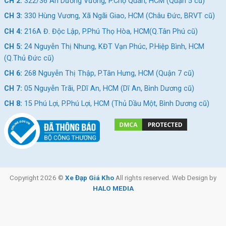
CH 2:
322/36 An Dương Vương, P.Chợ Quán, HCM (Quận 5 cũ)
CH 3:
330 Hùng Vương, Xã Ngãi Giao, HCM (Châu Đức, BRVT cũ)
CH 4:
216A Đ. Độc Lập, P.Phú Thọ Hòa, HCM(Q.Tân Phú cũ)
CH 5:
24 Nguyễn Thị Nhung, KĐT Vạn Phúc, P.Hiệp Bình, HCM
(Q.Thủ Đức cũ)
CH 6:
268 Nguyễn Thị Thập, P.Tân Hưng, HCM (Quận 7 cũ)
CH 7:
05 Nguyễn Trãi, P.Dĩ An, HCM (Dĩ An, Bình Dương cũ)
CH 8:
15 Phú Lợi, P.Phú Lợi, HCM (Thủ Dầu Một, Bình Dương cũ)
Yên Xe Đạp Touring Giant Escape R3 MS – Bánh 700C
Copyright 2026 ©
Xe Đạp Giá Kho
All rights reserved. Web Design by
Bộ truyền động Xe Đạp Touring Giant Escape R3 MS Bánh
HALO MEDIA
700C
Xe được trang bị bộ truyền động Microshift của Nhật Bản với 3
đĩa và 8 líp, giúp tăng khả năng chuyển đổi tốc độ dễ dàng. Tay