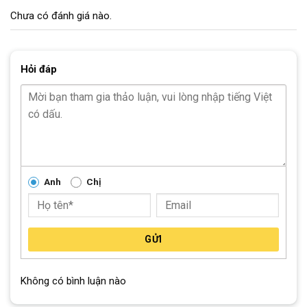
Chưa có đánh giá nào.
Đùm
Hợp kim
Căm
Không gỉ, 14g
Hỏi đáp
GIANT Escape R Tire 700x30c (một số sản xuất sẽ
Lốp xe
là CST Recourse 700x30c)
PHỤ TÙNG
Yên
GIANT Connect Comfort
Anh
Chị
Cốt Yên
Nhôm 27.2 x 300mm
Bàn đạp
Bàn đạp lồng nhôm
GỬI
Ghi đông
Nhôm 25.4
Không có bình luận nào
Pô tăng
Nhôm 25.4