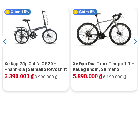
Sử dụng nước sơn tĩnh điện đem lại hiệu ứng màu sắc bắt mắt.
Giảm 15%
Giảm 5%
Màu sắc khung và tên thương hiệu Giant trên khung nhôm đều
được thiết kế theo xu hướng mới nhất.
Xe Đạp Gấp Califa CG20 –
Xe Đạp Đua Trinx Tempo 1.1 –
Phanh Đĩa | Shimano Revoshift
Khung nhôm, Shimano
3.390.000
₫
5.890.000
₫
3.990.000
₫
6.190.000
₫
Khung sườn Xe Đạp Touring Giant Escape R3 MS – Bánh 700C chắc
chắn