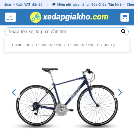
Skip
ng
– Xuất
VAT
đầy đủ
|
🚚
Miễn phí
giao hàng - Sửa Chữa
Tận Nhà
✓
Chính hã
to
content
MENU
Tìm
kiếm:
TRANG CHỦ
/
XE ĐẠP TOURING
/
XE ĐẠP TOURING TỪ 7-10 TRIỆU