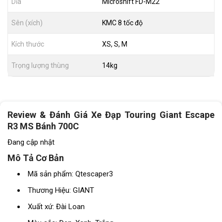
Dĩa
Microshift FD-M22
Sên (xích)
KMC 8 tốc độ
Kích thước
XS, S, M
Trọng lượng thùng
14kg
Review & Đánh Giá Xe Đạp Touring Giant Escape
R3 MS Bánh 700C
Đang cập nhật
Mô Tả Cơ Bản
Mã sản phẩm: Qtescaper3
Thương Hiệu: GIANT
Xuất xứ: Đài Loan