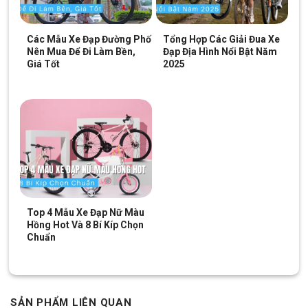
Xe Đạp Touring Giant Escape R3 MS Bánh 700C
thiết kế
thanh mãnh, tinh tế, màu sắc thời trang. Với chất liệu nhôm bền
Các Mẫu Xe Đạp Đường Phố
Tổng Hợp Các Giải Đua Xe
và chắc, đồng thời cũng có trọng lượng nhẹ.
Nên Mua Để Đi Làm Bền,
Đạp Địa Hình Nổi Bật Năm
Giá Tốt
2025
Thiết kế thể thao năng động
Ghi đông tay ngang sử dụng chất liệu
Xe sử dụng ghi đông ngang đơn giản, chất liệu hợp kim nhôm,
giúp xe có trọng lượng nhẹ mà vẫn chắc chắn. Tay lái bao bọc
lớp cao su chống trơn trượt.
Gi đông Xe Đạp Touring Giant Escape R3 MS – Bánh 700C
Top 4 Mẫu Xe Đạp Nữ Màu
Hồng Hot Và 8 Bí Kíp Chọn
Chuẩn
Khung sườn thanh mảnh chất liệu hợp kim nhôm
Khung sườn chất liệu
nhôm
với thiết kế dạng ống không chỉ
đem lại cảm giác thanh mảnh cho xe mà còn nhiều công dụng
khác như chịu được va đập, tải trọng cao, trọng lượng xe nhẹ,…
SẢN PHẨM LIÊN QUAN