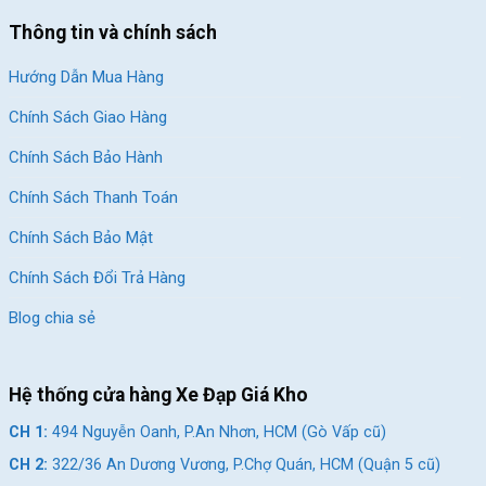
Thông tin và chính sách
Hướng Dẫn Mua Hàng
Lốp KENDA 700x28C kết hợp với vành nhôm kép 30mm bền bỉ và
nhẹ nhàng
Chính Sách Giao Hàng
Chính Sách Bảo Hành
Kết luận
Chính Sách Thanh Toán
Xe đạp touring Life FLY sở hữu bộ lốp KENDA 700x28C linh
hoạt, vành xe nhôm hai lớp 30mm cứng cáp, cho đến hệ thống
Chính Sách Bảo Mật
phanh đĩa Ridtek tiên tiến. Đừng bỏ lỡ cơ hội sở hữu chiếc xe
Chính Sách Đổi Trả Hàng
đạp chất lượng cao này với mức giá ưu đãi tại
Xe Đạp Giá Kho
.
Hãy ghé thăm chúng tôi, hoặc liên hệ qua
Zalo OA
,
Fanpage
Blog chia sẻ
ngay hôm nay để trải nghiệm và đưa Xe đạp touring Life FLY về
nhà!
Xem Thêm: Mẫu Xe Đạp Touring Từ 7-10
Hệ thống cửa hàng Xe Đạp Giá Kho
Triệu Chất Lượng
CH 1:
494 Nguyễn Oanh, P.An Nhơn, HCM (Gò Vấp cũ)
CH 2:
322/36 An Dương Vương, P.Chợ Quán, HCM (Quận 5 cũ)
Giảm 11%
Giảm 21%