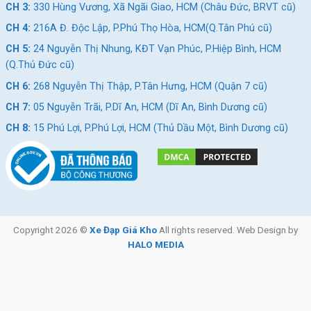
CH 3:
330 Hùng Vương, Xã Ngãi Giao, HCM (Châu Đức, BRVT cũ)
CH 4:
216A Đ. Độc Lập, P.Phú Thọ Hòa, HCM(Q.Tân Phú cũ)
CH 5:
24 Nguyễn Thị Nhung, KĐT Vạn Phúc, P.Hiệp Bình, HCM
(Q.Thủ Đức cũ)
CH 6:
268 Nguyễn Thị Thập, P.Tân Hưng, HCM (Quận 7 cũ)
CH 7:
05 Nguyễn Trãi, P.Dĩ An, HCM (Dĩ An, Bình Dương cũ)
Xe Đạp Touring Java
Xe Đạp Touring Miamor
Veloce City – Phanh Đĩa
700C
CH 8:
15 Phú Lợi, P.Phú Lợi, HCM (Thủ Dầu Một, Bình Dương cũ)
Dầu
8.890.000
₫
7.590.000
₫
10.000.000
₫
9.590.000
₫
Địa Chỉ Các Cửa Hàng Xe Đạp Giá Kho:
Cửa hàng xe đạp Gò Vấp:
Nhấn để xem đường đi
Copyright 2026 ©
Xe Đạp Giá Kho
All rights reserved. Web Design by
HALO MEDIA
Cửa hàng xe đạp Quận 5:
Nhấn để xem đường đi
Cửa hàng xe đạp Vũng Tàu:
Nhấn để xem đường đi
Cửa hàng xe đạp Tân Phú:
Nhấn để xem đường đi