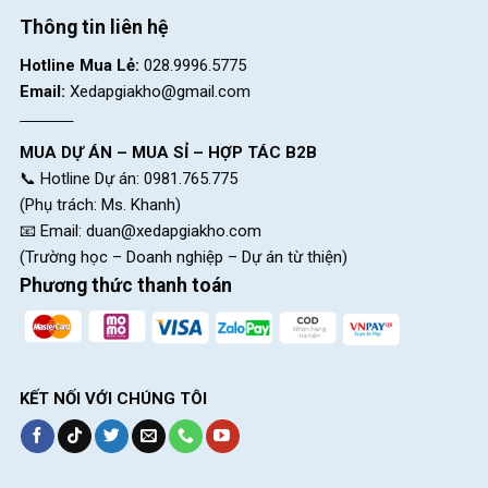
lái. Dưới đây là các điểm mạnh đáng chú ý của mỗi thành phần
Thông tin liên hệ
Xe Đạp Touring Life Fly:
Hotline Mua Lẻ:
028.9996.5775
Lốp KENDA 700x28C:
Cải thiện khả năng linh động và
Email:
Xedapgiakho@gmail.com
kiểm soát, làm cho việc lái xe trở nên thuận tiện và chính xác
hơn
MUA DỰ ÁN – MUA SỈ – HỢP TÁC B2B
Vành xe:
Vành xe được làm từ nhôm cao cấp, với kiểu
📞 Hotline Dự án: 0981.765.775
dáng hai lớp 30mm, không chỉ giảm thiểu trọng lượng tổng
(Phụ trách: Ms. Khanh)
thể mà còn tăng cường độ cứng cáp và khả năng chịu lực.
📧 Email:
duan@xedapgiakho.com
(Trường học – Doanh nghiệp – Dự án từ thiện)
Phương thức thanh toán
KẾT NỐI VỚI CHÚNG TÔI