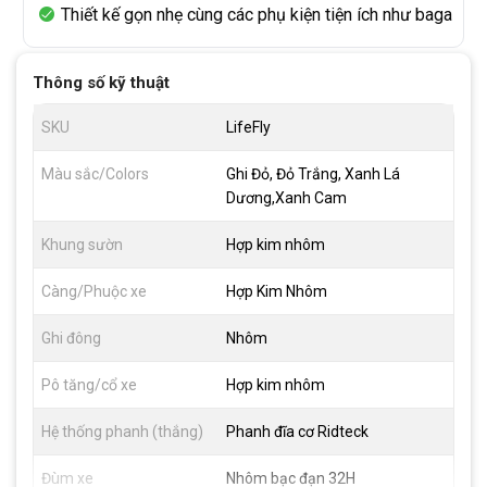
Thiết kế gọn nhẹ cùng các phụ kiện tiện ích như baga
Thông số kỹ thuật
SKU
LifeFly
Màu sắc/Colors
Ghi Đỏ, Đỏ Trắng, Xanh Lá
Dương,Xanh Cam
Khung sườn
Hợp kim nhôm
Càng/Phuộc xe
Hợp Kim Nhôm
Ghi đông
Nhôm
Pô tăng/cổ xe
Hợp kim nhôm
Hệ thống phanh (thắng)
Phanh đĩa cơ Ridteck
Đùm xe
Nhôm bạc đạn 32H