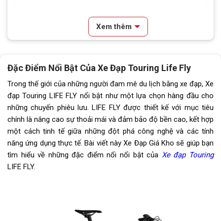
Vành xe
Nhôm hai lớp 3cm
Xem thêm
Lốp xe
Kenda 700x
Tay đề
L-TWOO R7
Đặc Điểm Nổi Bật Của Xe Đạp Touring Life Fly
Tăng tốc trước (Gạt
L-TWOO
Trong thế giới của những người đam mê du lịch bằng xe đạp, Xe
đĩa)
đạp Touring LIFE FLY nổi bật như một lựa chọn hàng đầu cho
những chuyến phiêu lưu. LIFE FLY được thiết kế với mục tiêu
Tăng tốc sau (Gạt líp)
L-TWOO R7
chính là nâng cao sự thoải mái và đảm bảo độ bền cao, kết hợp
một cách tinh tế giữa những đột phá công nghệ và các tính
Đùi đĩa
Nhôm bạc đạn 50-34
năng ứng dụng thực tế. Bài viết này Xe Đạp Giá Kho sẽ giúp bạn
tìm hiểu về những đặc điểm nổi nổi bật của
Xe đạp Touring
Dĩa
2 tầng
LIFE FLY.
Líp
Líp thả cối nổ 10s
Sên (xích)
KMC
Kích thước
48