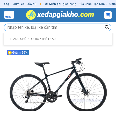
Skip
ng
– Xuất
VAT
đầy đủ
|
🚚
Miễn phí
giao hàng - Sửa Chữa
Tận Nhà
✓
Chính hã
to
content
MENU
Tìm
kiếm:
TRANG CHỦ
/
XE ĐẠP THỂ THAO
Giảm 26%