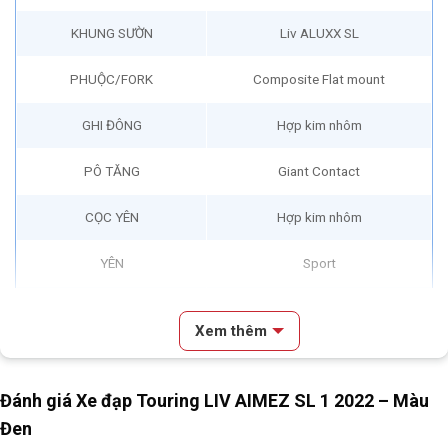
KHUNG SƯỜN
Liv ALUXX SL
PHUỘC/FORK
Composite Flat mount
GHI ĐÔNG
Hợp kim nhôm
PÔ TĂNG
Giant Contact
CỌC YÊN
Hợp kim nhôm
YÊN
Sport
TAY ĐỀ
Shimano Tiagra 20S
Xem thêm
Bộ chuyển đề trước/Front
Shimano FD-4700
Derailleur
Đánh giá Xe đạp Touring LIV AIMEZ SL 1 2022 – Màu
Bộ chuyển đề sau/Rear
Shimano RD-4700
Đen
Derailleur