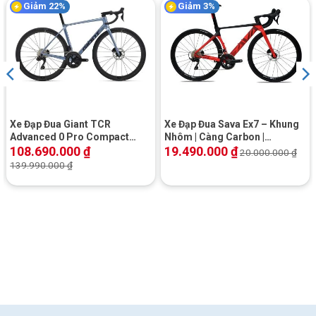
Giảm 22%
Giảm 3%
Xe Đạp Đua Giant TCR
Xe Đạp Đua Sava Ex7 – Khung
Advanced 0 Pro Compact
Nhôm | Càng Carbon |
2025
Shimano 105 | Phanh Dầu Giá
108.690.000
₫
19.490.000
₫
20.000.000
₫
Rẻ | Khuyến mãi Hot
139.990.000
₫