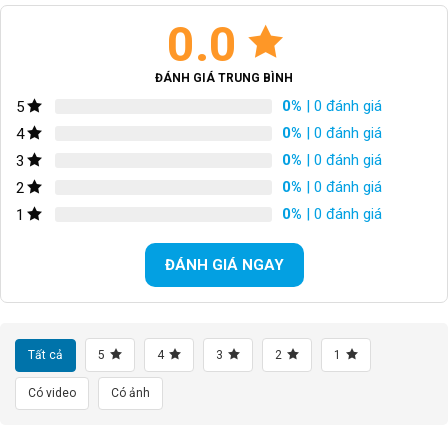
0.0
BỘ CỤM THẮNG
Đĩa dầu Tektro
TAY THẮNG
N/A
ĐÁNH GIÁ TRUNG BÌNH
0%
| 0 đánh giá
5
BỘ LÍP
Shimano CS-HG500-20 11-34T
0%
| 0 đánh giá
4
0%
| 0 đánh giá
3
XÍCH
N/A
0%
| 0 đánh giá
2
GIÒ DĨA
Hợp kim nhôm 34/46T
0%
| 0 đánh giá
1
VÀNH
700C
ĐÁNH GIÁ NGAY
LỐP XE/TIRES
GI03 PRC2 700*28C
CÂN NẶNG
N/A
Tất cả
5
4
3
2
1
TỐC ĐỘ
N/A
Có video
Có ảnh
TRỤC GIỮA
N/A