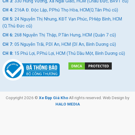
CH 3:
330 Hùng Vương, Xã Ngãi Giao, HCM (Châu Đức, BRVT cũ)
CH 4:
216A Đ. Độc Lập, P.Phú Thọ Hòa, HCM(Q.Tân Phú cũ)
CH 5:
24 Nguyễn Thị Nhung, KĐT Vạn Phúc, P.Hiệp Bình, HCM
(Q.Thủ Đức cũ)
CH 6:
268 Nguyễn Thị Thập, P.Tân Hưng, HCM (Quận 7 cũ)
CH 7:
05 Nguyễn Trãi, P.Dĩ An, HCM (Dĩ An, Bình Dương cũ)
CH 8:
15 Phú Lợi, P.Phú Lợi, HCM (Thủ Dầu Một, Bình Dương cũ)
Copyright 2026 ©
Xe Đạp Giá Kho
All rights reserved. Web Design by
HALO MEDIA