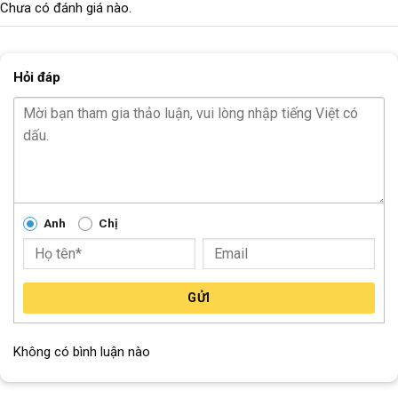
Chưa có đánh giá nào.
Bi BÁNH
Bi côn
CỐT BÁNH TRƯỚC
Cốt vẹn
Hỏi đáp
CỐT BÁNH SAU
Cốt vẹn
Block
"hinh-anh-dia-chi-chan-trang-san-pham"
not found
Anh
Chị
GỬI
Không có bình luận nào