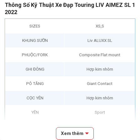
Thông Số Kỹ Thuật Xe Đạp Touring LIV AIMEZ SL 1
2022
SIZES
XS,S
KHUNG SƯỜN
Liv ALUXX SL
PHUỘC/FORK
Composite Flat mount
GHI ĐÔNG
Hợp kim nhôm
PÔ TĂNG
Giant Contact
CỌC YÊN
Hợp kim nhôm
YÊN
Sport
TAY ĐỀ
Shimano Tiagra 20S
Xem thêm