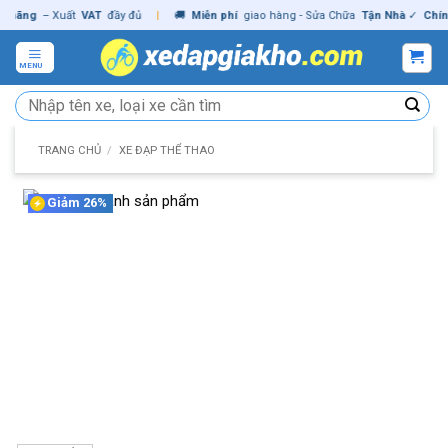
Skip
ãng
– Xuất
VAT
đầy đủ
|
🚚
Miễn phí
giao hàng - Sửa Chữa
Tận Nhà
✓
Chính h
to
content
MENU
Tìm
kiếm:
TRANG CHỦ
/
XE ĐẠP THỂ THAO
Giảm 26%