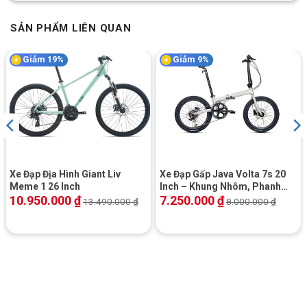
SẢN PHẨM LIÊN QUAN
Giảm 19%
Giảm 9%
Xe Đạp Địa Hình Giant Liv
Xe Đạp Gấp Java Volta 7s 20
Meme 1 26 Inch
Inch – Khung Nhôm, Phanh
Đĩa Dầu
10.950.000
₫
7.250.000
₫
13.490.000
₫
8.000.000
₫