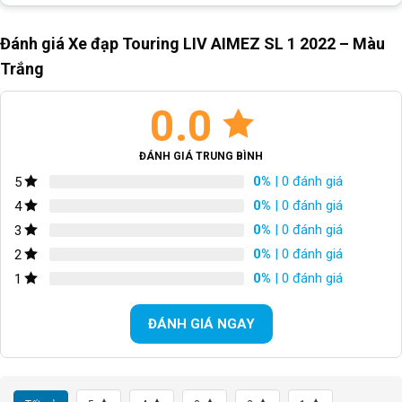
Bộ chuyển đề trước/Front
Shimano FD-4700
Derailleur
Đánh giá Xe đạp Touring LIV AIMEZ SL 1 2022 – Màu
Bộ chuyển đề sau/Rear
Shimano RD-4700
Trắng
Derailleur
0.0
BỘ CỤM THẮNG
Đĩa dầu Tektro
TAY THẮNG
N/A
ĐÁNH GIÁ TRUNG BÌNH
0%
| 0 đánh giá
5
BỘ LÍP
Shimano CS-HG500-20 11-34T
0%
| 0 đánh giá
4
0%
| 0 đánh giá
3
XÍCH
N/A
0%
| 0 đánh giá
2
GIÒ DĨA
Hợp kim nhôm 34/46T
0%
| 0 đánh giá
1
VÀNH
700C
ĐÁNH GIÁ NGAY
LỐP XE/TIRES
GI03 PRC2 700*28C
CÂN NẶNG
N/A