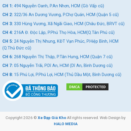
CH 1:
494 Nguyễn Oanh, P.An Nhơn, HCM (Gò Vấp cũ)
CH 2:
322/36 An Dương Vương, P.Chợ Quán, HCM (Quận 5 cũ)
CH 3:
330 Hùng Vương, Xã Ngãi Giao, HCM (Châu Đức, BRVT cũ)
CH 4:
216A Đ. Độc Lập, P.Phú Thọ Hòa, HCM(Q.Tân Phú cũ)
CH 5:
24 Nguyễn Thị Nhung, KĐT Vạn Phúc, P.Hiệp Bình, HCM
(Q.Thủ Đức cũ)
CH 6:
268 Nguyễn Thị Thập, P.Tân Hưng, HCM (Quận 7 cũ)
CH 7:
05 Nguyễn Trãi, P.Dĩ An, HCM (Dĩ An, Bình Dương cũ)
CH 8:
15 Phú Lợi, P.Phú Lợi, HCM (Thủ Dầu Một, Bình Dương cũ)
Copyright 2026 ©
Xe Đạp Giá Kho
All rights reserved. Web Design by
HALO MEDIA