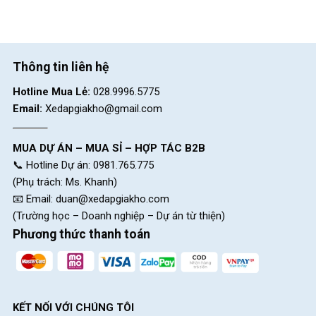
Thông tin liên hệ
Hotline Mua Lẻ:
028.9996.5775
Email:
Xedapgiakho@gmail.com
MUA DỰ ÁN – MUA SỈ – HỢP TÁC B2B
📞 Hotline Dự án: 0981.765.775
(Phụ trách: Ms. Khanh)
📧 Email:
duan@xedapgiakho.com
(Trường học – Doanh nghiệp – Dự án từ thiện)
Phương thức thanh toán
KẾT NỐI VỚI CHÚNG TÔI