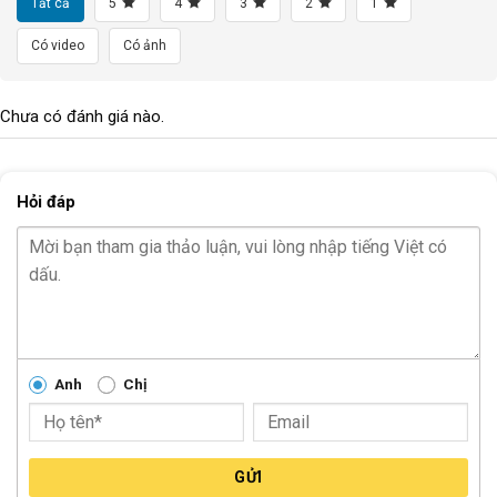
Tất cả
5
4
3
2
1
TỐC ĐỘ
N/A
Có video
Có ảnh
TRỤC GIỮA
N/A
Chưa có đánh giá nào.
Bi BÁNH
Bi côn
CỐT BÁNH TRƯỚC
Cốt vẹn
Hỏi đáp
CỐT BÁNH SAU
Cốt vẹn
Block
"hinh-anh-dia-chi-chan-trang-san-pham"
not found
Anh
Chị
GỬI