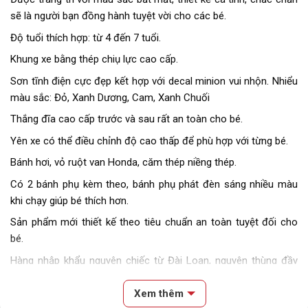
sẽ là người bạn đồng hành tuyệt vời cho các bé.
Độ tuổi thích hợp: từ 4 đến 7 tuổi.
Khung xe bằng thép chiụ lực cao cấp.
Sơn tĩnh điện cực đẹp kết hợp với decal minion vui nhộn. Nhiểu
màu sắc: Đỏ, Xanh Dương, Cam, Xanh Chuối
Thắng đĩa cao cấp trước và sau rất an toàn cho bé.
Yên xe có thể điều chỉnh độ cao thấp để phù hợp với từng bé.
Bánh hơi, vỏ ruột van Honda, căm thép niềng thép.
Có 2 bánh phụ kèm theo, bánh phụ phát đèn sáng nhiều màu
khi chạy giúp bé thích hơn.
Sản phẩm mới thiết kế theo tiêu chuẩn an toàn tuyệt đối cho
bé.
Hàng nhập khẩu nguyên chiếc từ Đài Loan, nguyên thùng đầy
đủ phụ kiện kèm theo xe, có hoá đơn chứng từ nhập khẩu rõ
ràng.
Xem thêm