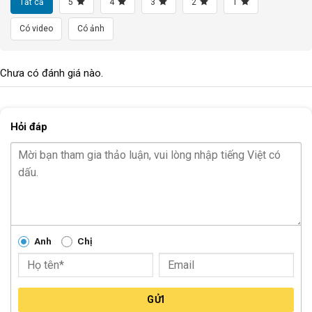
Tất cả
5
4
3
2
1
Có video
Có ảnh
Chưa có đánh giá nào.
Hỏi đáp
Anh
Chị
GỬI