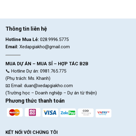
Thông tin liên hệ
Hotline Mua Lẻ:
028.9996.5775
Email:
Xedapgiakho@gmail.com
MUA DỰ ÁN – MUA SỈ – HỢP TÁC B2B
📞 Hotline Dự án: 0981.765.775
(Phụ trách: Ms. Khanh)
📧 Email:
duan@xedapgiakho.com
(Trường học – Doanh nghiệp – Dự án từ thiện)
Phương thức thanh toán
KẾT NỐI VỚI CHÚNG TÔI