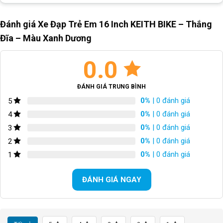
Block
"hinh-anh-dia-chi-chan-trang-san-pham"
not found
Đánh giá Xe Đạp Trẻ Em 16 Inch KEITH BIKE – Thắng
SKU:
16T24-X
Đĩa – Màu Xanh Dương
0.0
ĐÁNH GIÁ TRUNG BÌNH
0%
| 0 đánh giá
5
0%
| 0 đánh giá
4
0%
| 0 đánh giá
3
0%
| 0 đánh giá
2
0%
| 0 đánh giá
1
ĐÁNH GIÁ NGAY