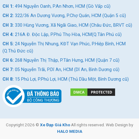
CH 1:
494 Nguyễn Oanh, P.An Nhơn, HCM (Gò Vấp cũ)
CH 2:
322/36 An Dương Vương, P.Chợ Quán, HCM (Quận 5 cũ)
CH 3:
330 Hùng Vương, Xã Ngãi Giao, HCM (Châu Đức, BRVT cũ)
CH 4:
216A Đ. Độc Lập, P.Phú Thọ Hòa, HCM(Q.Tân Phú cũ)
CH 5:
24 Nguyễn Thị Nhung, KĐT Vạn Phúc, P.Hiệp Bình, HCM
(Q.Thủ Đức cũ)
CH 6:
268 Nguyễn Thị Thập, P.Tân Hưng, HCM (Quận 7 cũ)
CH 7:
05 Nguyễn Trãi, P.Dĩ An, HCM (Dĩ An, Bình Dương cũ)
CH 8:
15 Phú Lợi, P.Phú Lợi, HCM (Thủ Dầu Một, Bình Dương cũ)
Copyright 2026 ©
Xe Đạp Giá Kho
All rights reserved. Web Design by
HALO MEDIA