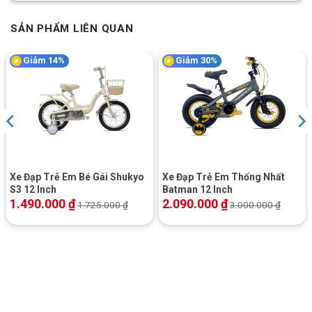
SẢN PHẨM LIÊN QUAN
Giảm 14%
Giảm 30%
Xe Đạp Trẻ Em Bé Gái Shukyo
Xe Đạp Trẻ Em Thống Nhất
S3 12 Inch
Batman 12 Inch
1.490.000
₫
2.090.000
₫
1.725.000
₫
3.000.000
₫