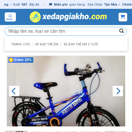
Skip
g
– Xuất
VAT
đầy đủ
|
🚚
Miễn phí
giao hàng - Sửa Chữa
Tận Nhà
✓
Chính hãn
to
content
MENU
Tìm
kiếm:
TRANG CHỦ
/
XE ĐẠP TRẺ EM
/
XE ĐẠP TRẺ EM 5 TUỔI
Giảm 23%