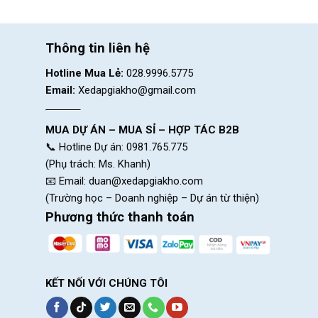
Thông tin liên hệ
Hotline Mua Lẻ:
028.9996.5775
Email:
Xedapgiakho@gmail.com
MUA DỰ ÁN – MUA SỈ – HỢP TÁC B2B
📞 Hotline Dự án: 0981.765.775
(Phụ trách: Ms. Khanh)
📧 Email:
duan@xedapgiakho.com
(Trường học – Doanh nghiệp – Dự án từ thiện)
Phương thức thanh toán
KẾT NỐI VỚI CHÚNG TÔI