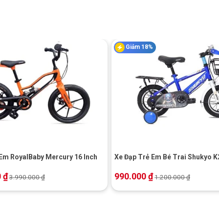
Giảm 18%
+
Em RoyalBaby Mercury 16 Inch
Xe Đạp Trẻ Em Bé Trai Shukyo K2
0
₫
990.000
₫
3.990.000
₫
1.200.000
₫