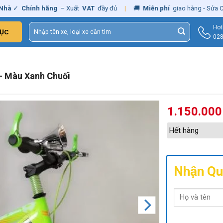
✓
Chính hãng
– Xuất
VAT
đầy đủ
|
🚚
Miễn phí
giao hàng - Sửa Chữa
Tìm
Hot
ỤC
kiếm:
028
 – Màu Xanh Chuối
1.150.00
Hết hàng
Nhận Qu