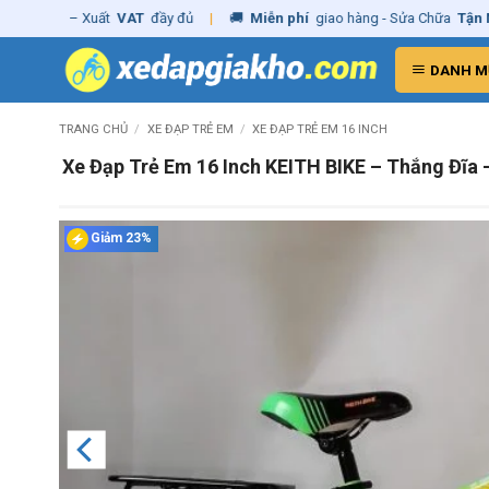
Skip
ãng
– Xuất
VAT
đầy đủ
|
🚚
Miễn phí
giao hàng - Sửa Chữa
Tận Nhà
to
content
DANH M
TRANG CHỦ
/
XE ĐẠP TRẺ EM
/
XE ĐẠP TRẺ EM 16 INCH
Xe Đạp Trẻ Em 16 Inch KEITH BIKE – Thắng Đĩa
Giảm 23%