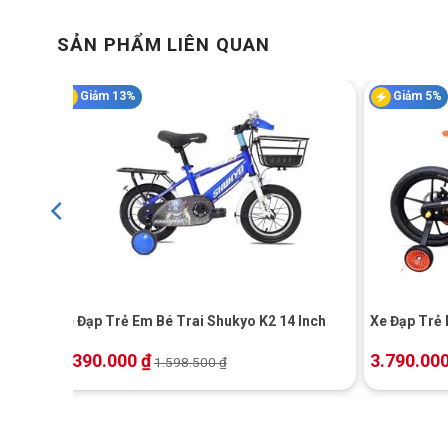
SẢN PHẨM LIÊN QUAN
Giảm 13%
Giảm 5%
+
+
6
Xe Đạp Trẻ Em Bé Trai Shukyo K2 14 Inch
Xe Đạp Trẻ 
1.390.000
₫
3.790.00
1.598.500
₫