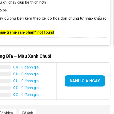
khi chạy giúp bé thích hơn.
o bé.
ầy đủ phụ kiện kèm theo xe, có hoá đơn chứng từ nhập khẩu rõ
han-trang-san-pham"
not found
ắng Đĩa – Màu Xanh Chuối
0%
| 0 đánh giá
0%
| 0 đánh giá
0%
| 0 đánh giá
ĐÁNH GIÁ NGAY
0%
| 0 đánh giá
0%
| 0 đánh giá
Có video
Có ảnh