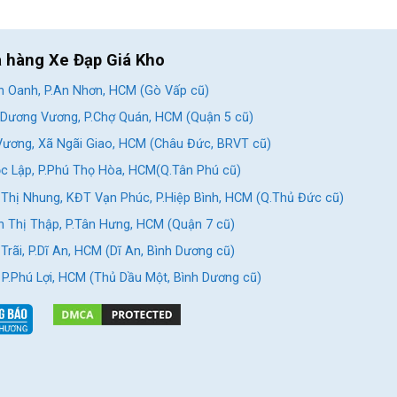
a hàng Xe Đạp Giá Kho
 Oanh, P.An Nhơn, HCM (Gò Vấp cũ)
Dương Vương, P.Chợ Quán, HCM (Quận 5 cũ)
ương, Xã Ngãi Giao, HCM (Châu Đức, BRVT cũ)
c Lập, P.Phú Thọ Hòa, HCM(Q.Tân Phú cũ)
Thị Nhung, KĐT Vạn Phúc, P.Hiệp Bình, HCM (Q.Thủ Đức cũ)
 Thị Thập, P.Tân Hưng, HCM (Quận 7 cũ)
rãi, P.Dĩ An, HCM (Dĩ An, Bình Dương cũ)
, P.Phú Lợi, HCM (Thủ Dầu Một, Bình Dương cũ)