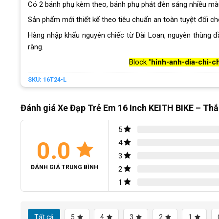
Có 2 bánh phụ kèm theo, bánh phụ phát đèn sáng nhiều màu 
Sản phẩm mới thiết kế theo tiêu chuẩn an toàn tuyệt đối ch
Hàng nhập khẩu nguyên chiếc từ Đài Loan, nguyên thùng đ
ràng.
Block
"hinh-anh-dia-chi-c
SKU:
16T24-L
Đánh giá Xe Đạp Trẻ Em 16 Inch KEITH BIKE – Th
5
0.0
4
3
ĐÁNH GIÁ TRUNG BÌNH
2
1
Tất cả
5
4
3
2
1