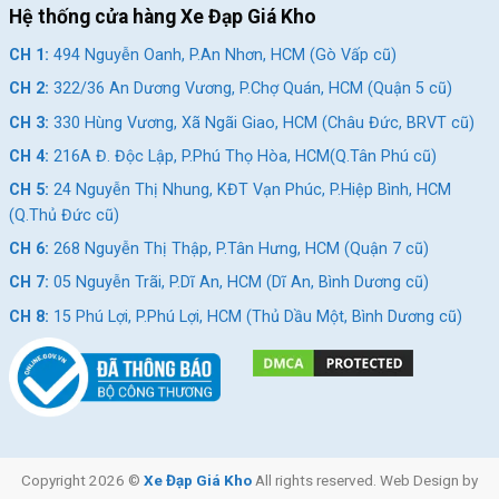
Hệ thống cửa hàng Xe Đạp Giá Kho
CH 1:
494 Nguyễn Oanh, P.An Nhơn, HCM (Gò Vấp cũ)
CH 2:
322/36 An Dương Vương, P.Chợ Quán, HCM (Quận 5 cũ)
CH 3:
330 Hùng Vương, Xã Ngãi Giao, HCM (Châu Đức, BRVT cũ)
CH 4:
216A Đ. Độc Lập, P.Phú Thọ Hòa, HCM(Q.Tân Phú cũ)
CH 5:
24 Nguyễn Thị Nhung, KĐT Vạn Phúc, P.Hiệp Bình, HCM
(Q.Thủ Đức cũ)
CH 6:
268 Nguyễn Thị Thập, P.Tân Hưng, HCM (Quận 7 cũ)
CH 7:
05 Nguyễn Trãi, P.Dĩ An, HCM (Dĩ An, Bình Dương cũ)
CH 8:
15 Phú Lợi, P.Phú Lợi, HCM (Thủ Dầu Một, Bình Dương cũ)
Copyright 2026 ©
Xe Đạp Giá Kho
All rights reserved. Web Design by