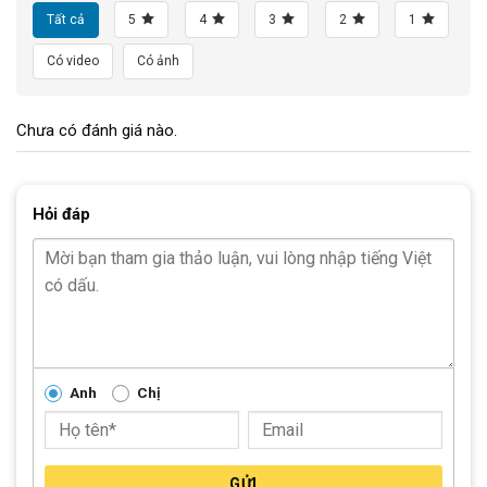
Tất cả
5
4
3
2
1
Có video
Có ảnh
Chưa có đánh giá nào.
Hỏi đáp
Anh
Chị
GỬI