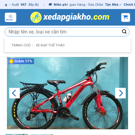
Skip
– Xuất
VAT
đầy đủ
|
🚚
Miễn phí
giao hàng - Sửa Chữa
Tận Nhà
✓
Chính hãng
to
content
MENU
Tìm
kiếm:
TRANG CHỦ
/
XE ĐẠP THỂ THAO
Giảm 11%