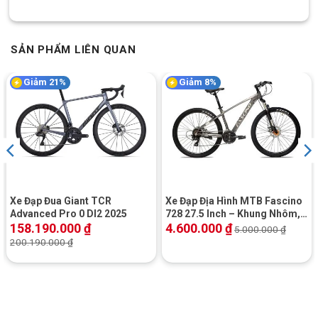
SẢN PHẨM LIÊN QUAN
[table id=81 /]
Xem Thêm:
Facebook
Giảm 21%
Giảm 8%
Block
"hinh-anh-dia-chi-chan-trang-san-pham"
not found
SKU:
FS224-ĐT
Xe Đạp Đua Giant TCR
Xe Đạp Địa Hình MTB Fascino
Advanced Pro 0 DI2 2025
728 27.5 Inch – Khung Nhôm,
Shimano
158.190.000
₫
4.600.000
₫
5.000.000
₫
200.190.000
₫