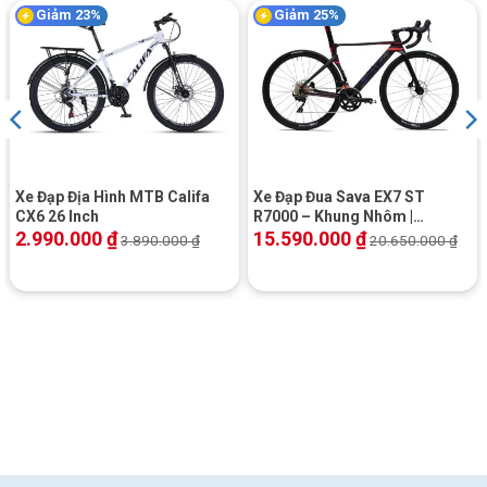
Giảm 23%
Giảm 25%
Xe Đạp Địa Hình MTB Califa
Xe Đạp Đua Sava EX7 ST
CX6 26 Inch
R7000 – Khung Nhôm |
Shimano 105
2.990.000
₫
15.590.000
₫
3.890.000
₫
20.650.000
₫