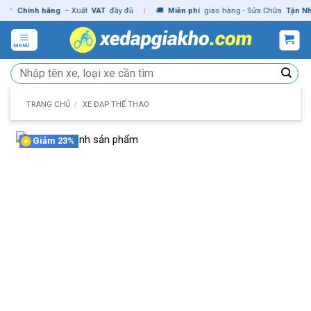
Skip
Chính hãng
– Xuất
VAT
đầy đủ
|
🚚
Miễn phí
giao hàng - Sửa Chữa
Tận Nhà
✓
to
content
MENU
Tìm
kiếm:
TRANG CHỦ
/
XE ĐẠP THỂ THAO
Giảm 23%