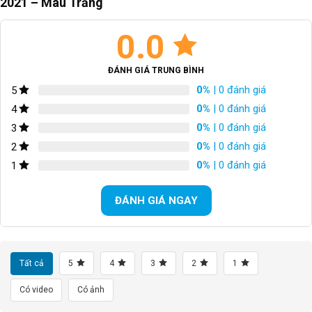
2021 – Màu Trắng
Bộ chuyển đề sau/Rear
Microshift 7S
Derailleur
0.0
BỘ CỤM THẮNG
Đĩa cơ nhôm
ĐÁNH GIÁ TRUNG BÌNH
0%
| 0 đánh giá
5
TAY THẮNG
N/A
0%
| 0 đánh giá
4
BỘ LÍP
N/A
0%
| 0 đánh giá
3
0%
| 0 đánh giá
2
XÍCH
N/A
0%
| 0 đánh giá
1
GIÒ DĨA
24/34/42T
ĐÁNH GIÁ NGAY
VÀNH
N/A
LỐP XE/TIRES
GIANT 24*1.95 30TPI
Tất cả
5
4
3
2
1
CÂN NẶNG
N/A
Có video
Có ảnh