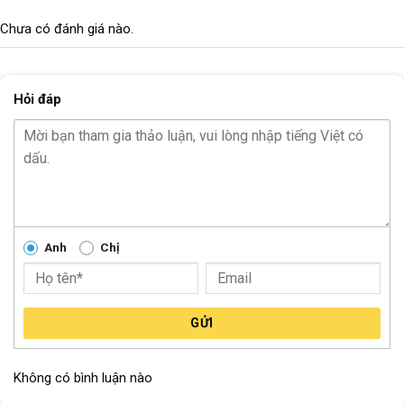
TỐC ĐỘ
N/A
Chưa có đánh giá nào.
TRỤC GIỮA
N/A
Bi BÁNH
Bi côn
Hỏi đáp
CỐT BÁNH TRƯỚC
Cốt vẹn
CỐT BÁNH SAU
Cốt vẹn
Block
"hinh-anh-dia-chi-chan-trang-san-pham"
not found
Anh
Chị
GỬI
Không có bình luận nào