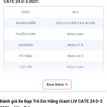
CATE 24 D-3 2021:
SIZES
XS,S
KHUNG SƯỜN
2020 LIV CATE 24-D ALUXX
PHUỘC/FORK
Nhôm Giant
GHI ĐÔNG
Nhôm 31.8
PÔ TĂNG
Nhôm 30.9
CỌC YÊN
Nhôm Giant
YÊN
Giant Teen
Xem thêm
TAY ĐỀ
Microshift 21S
Bộ chuyển đề trước/Front
Đánh giá Xe Đạp Trẻ Em Hãng Giant LIV CATE 24 D-3
Microshift 3S
Derailleur