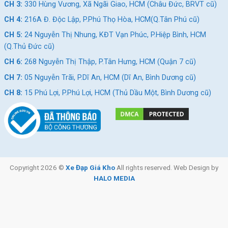
CH 3:
330 Hùng Vương, Xã Ngãi Giao, HCM (Châu Đức, BRVT cũ)
CH 4:
216A Đ. Độc Lập, P.Phú Thọ Hòa, HCM(Q.Tân Phú cũ)
CH 5:
24 Nguyễn Thị Nhung, KĐT Vạn Phúc, P.Hiệp Bình, HCM
(Q.Thủ Đức cũ)
CH 6:
268 Nguyễn Thị Thập, P.Tân Hưng, HCM (Quận 7 cũ)
CH 7:
05 Nguyễn Trãi, P.Dĩ An, HCM (Dĩ An, Bình Dương cũ)
CH 8:
15 Phú Lợi, P.Phú Lợi, HCM (Thủ Dầu Một, Bình Dương cũ)
Copyright 2026 ©
Xe Đạp Giá Kho
All rights reserved. Web Design by
HALO MEDIA