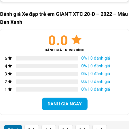
Bộ chuyển đề trước/Front
N/A
Derailleur
Đánh giá Xe đạp trẻ em GIANT XTC 20-D – 2022 – Màu
Đen Xanh
Bộ chuyển đề sau/Rear
Shimano RD-FT35
Derailleur
0.0
BỘ CỤM THẮNG
Đĩa cơ GAK-8
ĐÁNH GIÁ TRUNG BÌNH
TAY THẮNG
N/A
0%
| 0 đánh giá
5
0%
| 0 đánh giá
BỘ LÍP
11-28T 7S
4
0%
| 0 đánh giá
3
XÍCH
N/A
0%
| 0 đánh giá
2
0%
| 0 đánh giá
1
GIÒ DĨA
Nhôm 36T
ĐÁNH GIÁ NGAY
VÀNH
Hợp kim nhôm
LỐP XE/TIRES
20*1.95 30TPI