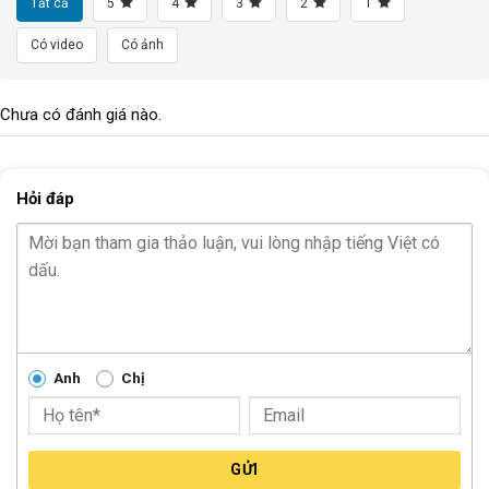
Tất cả
5
4
3
2
1
CÂN NẶNG
N/A
Có video
Có ảnh
TỐC ĐỘ
N/A
TRỤC GIỮA
N/A
Chưa có đánh giá nào.
Bi BÁNH
Bi côn
Hỏi đáp
CỐT BÁNH TRƯỚC
Cốt vẹn
CỐT BÁNH SAU
Cốt vẹn
Block
"hinh-anh-dia-chi-chan-trang-san-pham"
not found
Anh
Chị
GỬI