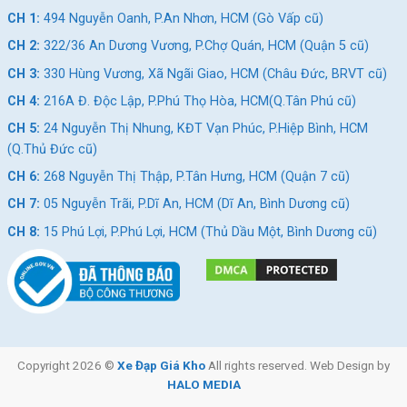
CH 1:
494 Nguyễn Oanh, P.An Nhơn, HCM (Gò Vấp cũ)
CH 2:
322/36 An Dương Vương, P.Chợ Quán, HCM (Quận 5 cũ)
CH 3:
330 Hùng Vương, Xã Ngãi Giao, HCM (Châu Đức, BRVT cũ)
CH 4:
216A Đ. Độc Lập, P.Phú Thọ Hòa, HCM(Q.Tân Phú cũ)
CH 5:
24 Nguyễn Thị Nhung, KĐT Vạn Phúc, P.Hiệp Bình, HCM
(Q.Thủ Đức cũ)
CH 6:
268 Nguyễn Thị Thập, P.Tân Hưng, HCM (Quận 7 cũ)
CH 7:
05 Nguyễn Trãi, P.Dĩ An, HCM (Dĩ An, Bình Dương cũ)
CH 8:
15 Phú Lợi, P.Phú Lợi, HCM (Thủ Dầu Một, Bình Dương cũ)
Copyright 2026 ©
Xe Đạp Giá Kho
All rights reserved. Web Design by
HALO MEDIA