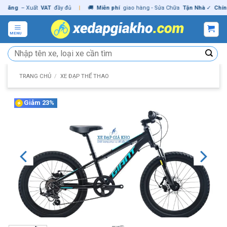
Skip
ng
– Xuất
VAT
đầy đủ
|
🚚
Miễn phí
giao hàng - Sửa Chữa
Tận Nhà
✓
Chính hã
to
content
MENU
Tìm
kiếm:
TRANG CHỦ
/
XE ĐẠP THỂ THAO
Giảm 23%