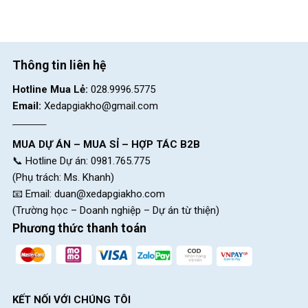
Thông tin liên hệ
Hotline Mua Lẻ:
028.9996.5775
Email:
Xedapgiakho@gmail.com
MUA DỰ ÁN – MUA SỈ – HỢP TÁC B2B
📞 Hotline Dự án: 0981.765.775
(Phụ trách: Ms. Khanh)
📧 Email:
duan@xedapgiakho.com
(Trường học – Doanh nghiệp – Dự án từ thiện)
Phương thức thanh toán
KẾT NỐI VỚI CHÚNG TÔI