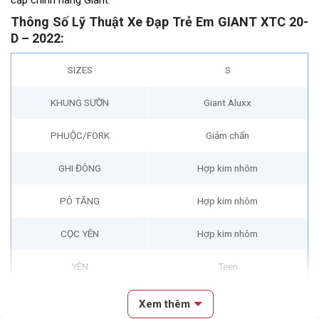
Thông Số Lỹ Thuật Xe Đạp Trẻ Em GIANT XTC 20-
D – 2022:
SIZES
S
KHUNG SƯỜN
Giant Aluxx
PHUỘC/FORK
Giảm chấn
GHI ĐÔNG
Hợp kim nhôm
PÔ TĂNG
Hợp kim nhôm
CỌC YÊN
Hợp kim nhôm
YÊN
Teen
TAY ĐỀ
Shimano SL-RS36 7S
Xem thêm