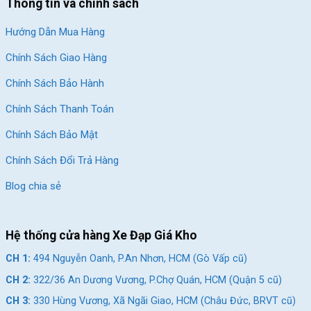
Thông tin và chính sách
linh hoạt trên mọi cung đường.
Do đó, khi bạn chạy trên xe đạp địa hình Giant ATX 610 26 inch
Hướng Dẫn Mua Hàng
này bạn sẽ được cảm nhận hết tất cả những trải nghiệm tuyệt
Chính Sách Giao Hàng
vời từ nó.
Chính Sách Bảo Hành
Chính Sách Thanh Toán
Chính Sách Bảo Mật
Chính Sách Đổi Trả Hàng
Blog chia sẻ
Hệ thống cửa hàng Xe Đạp Giá Kho
CH 1:
494 Nguyễn Oanh, P.An Nhơn, HCM (Gò Vấp cũ)
CH 2:
322/36 An Dương Vương, P.Chợ Quán, HCM (Quận 5 cũ)
XE ĐẠP ĐỊA HÌNH GIANT ATX 610 26 INCH Di chuyển linh hoạt với
CH 3:
330 Hùng Vương, Xã Ngãi Giao, HCM (Châu Đức, BRVT cũ)
bộ truyền động Shimano cao cấp