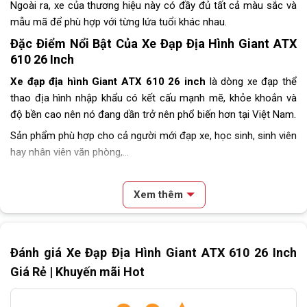
Ngoài ra, xe của thương hiệu này có đầy đủ tất cả màu sắc và
mẫu mã để phù hợp với từng lứa tuổi khác nhau.
Đặc Điểm Nổi Bật Của
Xe Đạp Địa
Hình Giant ATX
610
26 Inch
Xe đạp địa
hình Giant ATX 610
26 inch
là dòng xe đạp thể
thao địa hình nhập khẩu có kết cấu mạnh mẽ, khỏe khoắn và
độ bền cao nên nó đang dần trở nên phổ biến hơn tại Việt Nam.
Sản phẩm phù hợp cho cả người mới đạp xe, học sinh, sinh viên
hay nhân viên văn phòng,…
Khung sườn được cấu tạo từ hợp kim nhôm kết hợp với công
nghệ chế tạo cực kỳ tiên tiến nên giúp hỗ trợ gia tăng khả năng
Xem thêm
thích ứng va đập, phù hợp với nhiều loại hình hoạt động thể
thao và dùng làm phương tiện di chuyển.
Nội dung chính
Xe được thiết kế với kiểu dáng năng động, trẻ trung với 3 màu
Đánh giá Xe Đạp Địa Hình Giant ATX 610 26 Inch
Thương Hiệu Giant
sắc tươi sáng cho người dùng dễ dàng lựa chọn như: trắng
Đặc Điểm Nổi Bật Của Xe Đạp Địa Hình Giant ATX 610 26 Inch
Giá Rẻ | Khuyến mãi Hot
xanh, trắng cam, đen đỏ.
Ghi đông thẳng, đặc trưng của dòng xe thể thao
Độ chính xác tuyệt đối, giảm chấn tốt nhất
Yên xe gắn với khung xe đem lại cảm giác thoải mái và tạo sự