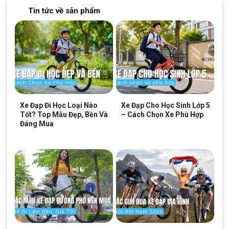
XE ĐẠP ĐỊA HÌNH GIANT ATX 610 26 INCH thiết kế ghi đông thẳng,
Tin tức về sản phẩm
đặc trưng của dòng xe thể thao
Độ chính xác tuyệt đối, giảm chấn tốt nhất
Xe đạp địa
hình Giant ATX 610
26 inch
được trang bị hệ
thống phuộc nhún chắc chắn, giúp giảm chấn tốt. Không những
thế với bộ phuộc này thì bạn có thể yên tâm vượt qua những
địa hình gồ ghề, đất đá bởi nó có thể hạn chế được những thích
Xe Đạp Đi Học Loại Nào
Xe Đạp Cho Học Sinh Lớp 5
tác động mạnh lên xe.
Tốt? Top Mẫu Đẹp, Bền Và
– Cách Chọn Xe Phù Hợp
Đáng Mua