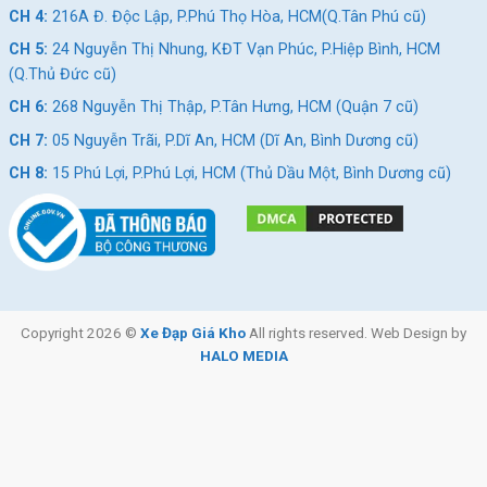
CH 4:
216A Đ. Độc Lập, P.Phú Thọ Hòa, HCM(Q.Tân Phú cũ)
Hy vọng với bài viết trên về những đặc điểm nổi bật của xe đạp
CH 5:
24 Nguyễn Thị Nhung, KĐT Vạn Phúc, P.Hiệp Bình, HCM
địa hình Giant ATX 610 26 inch, bạn sẽ có thêm nhiều thông tin
(Q.Thủ Đức cũ)
hữu ích để lựa chọn cho mình một con xe ưng ý nhất!
CH 6:
268 Nguyễn Thị Thập, P.Tân Hưng, HCM (Quận 7 cũ)
Xem thêm:
CH 7:
05 Nguyễn Trãi, P.Dĩ An, HCM (Dĩ An, Bình Dương cũ)
Xe đạp địa hình MTB Fornix M3 26 Inch
CH 8:
15 Phú Lợi, P.Phú Lợi, HCM (Thủ Dầu Một, Bình Dương cũ)
Xe đạp địa hình MTB Miamor Hero 26 Inch
Xe đạp địa hình Fascino A600X New 26 Inch
SKU:
atx610-26in
Thẻ:
Hợp Kim Nhôm
,
Shimano
,
Xe đạp địa hình Shimano
,
Xe đạp địa
hình trẻ em
Copyright 2026 ©
Xe Đạp Giá Kho
All rights reserved. Web Design by
HALO MEDIA