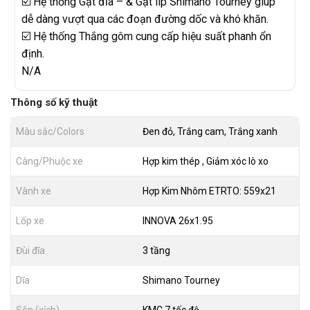
☑️ Hệ thống Gạt đĩa – & Gạt líp Shimano Tourney giúp
dễ dàng vượt qua các đoạn đường dốc và khó khăn.
☑️ Hệ thống Thắng gôm cung cấp hiệu suất phanh ổn
định.
N/A
Thông số kỹ thuật
Màu sắc/Colors
Đen đỏ, Trắng cam, Trắng xanh
Càng/Phuộc xe
Hợp kim thép , Giảm xóc lò xo
Vành xe
Hợp Kim Nhôm ETRTO: 559x21
Lốp xe
INNOVA 26x1.95
Đùi đĩa
3 tầng
Dĩa
Shimano Tourney
Sên (xích)
KMC 7 tốc độ