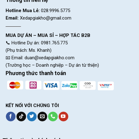
Hotline Mua Lẻ:
028.9996.5775
Email:
Xedapgiakho@gmail.com
MUA DỰ ÁN – MUA SỈ – HỢP TÁC B2B
📞 Hotline Dự án: 0981.765.775
(Phụ trách: Ms. Khanh)
📧 Email:
duan@xedapgiakho.com
(Trường học – Doanh nghiệp – Dự án từ thiện)
Phương thức thanh toán
XE ĐẠP ĐỊA HÌNH GIANT ATX 610 26 INCH có bánh xe 26 inch Tối
ưu sự uyển chuyển, linh hoạt
KẾT NỐI VỚI CHÚNG TÔI
Di chuyển linh hoạt với bộ truyền động Shimano cao cấp
Sở hữu
tay đề
Shimano
và bộ
truyền động Shimano
mượt mà
với nhiều tốc độ khác nhau nâng cao khả năng chuyển động