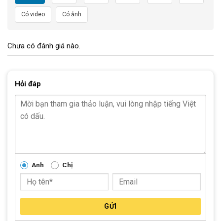
gắn thêm phần baga phía sau.
Có video
Có ảnh
Hình Ảnh Chi Tiết Xe Đạp Trẻ Em Youth GIANT Animator
F/W 12 2022 – QT
Chưa có đánh giá nào.
Hỏi đáp
Anh
Chị
Xe Đạp Trẻ Em Youth GIANT Animator F/W 12 2022 – QT có mẫu
dáng nhỏ nhắn, đáng yêu
GỬI