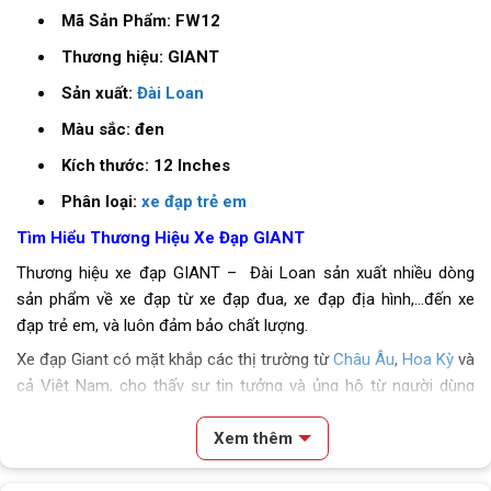
Mã Sản Phẩm: FW12
Thương hiệu: GIANT
Sản xuất:
Đài Loan
Màu sắc: đen
Kích thước: 12 Inches
Phân loại:
xe đạp trẻ em
Tìm Hiểu Thương Hiệu Xe Đạp GIANT
Thương hiệu xe đạp GIANT – Đài Loan sản xuất nhiều dòng
sản phẩm về xe đạp từ xe đạp đua, xe đạp địa hình,…đến xe
đạp trẻ em, và luôn đảm bảo chất lượng.
Xe đạp Giant có mặt khắp các thị trường từ
Châu Âu
,
Hoa Kỳ
và
cả Việt Nam, cho thấy sự tin tưởng và ủng hộ từ người dùng
đến sản phẩm của họ ở mức cao đến thế nào.
Xem thêm
Xe Đạp Trẻ Em Youth GIANT Animator F/W 12 2022
– QT Mẫu Dáng Đáng Yêu