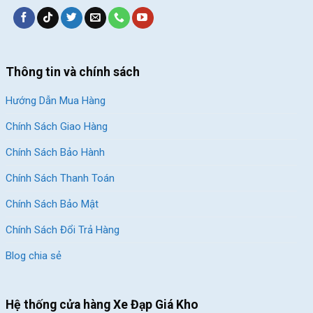
Tải trọng
<35 Kg
Địa Điểm Bán Xe Đạp Trẻ Em Youth GIANT
Animator F/W 12 2022 – QT
Thông tin và chính sách
Xe Đạp Giá Kho
đảm bảo cho việc cung cấp các sản phẩm
Hướng Dẫn Mua Hàng
nhập khẩu chính hãng với giá thành tốt nhất đến với khách
hàng.
Chính Sách Giao Hàng
Block
"hinh-anh-dia-chi-chan-trang-san-pham"
not found
Chính Sách Bảo Hành
Chính Sách Thanh Toán
SKU:
FW12
Chính Sách Bảo Mật
Chính Sách Đổi Trả Hàng
Blog chia sẻ
Hệ thống cửa hàng Xe Đạp Giá Kho