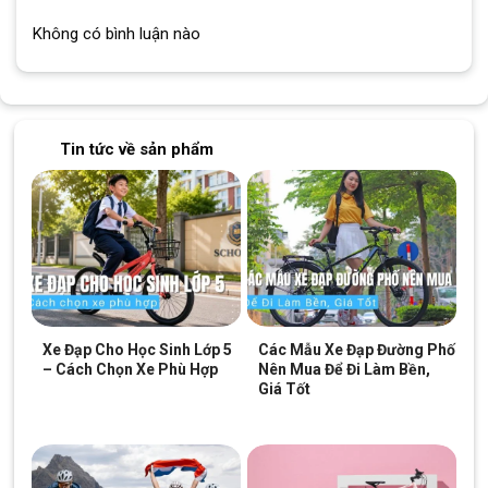
Không có bình luận nào
Độ đầm của thăng xe được đảm bảo nhờ vào độ nặng của khung xe
hợp kim nhôm ALUXX
Tin tức về sản phẩm
Hệ thống thắng được trang bị an toàn cho xe
Hai bánh xe phụ từ nhựa giúp bé dễ dàng tập tành chạy xe đạp tốt hơn
Xe Đạp Cho Học Sinh Lớp 5
Các Mẫu Xe Đạp Đường Phố
– Cách Chọn Xe Phù Hợp
Nên Mua Để Đi Làm Bền,
Giá Tốt
Yên xe bằng chất liệu cao cấp, tạo cảm giác thoải mái cho các bé