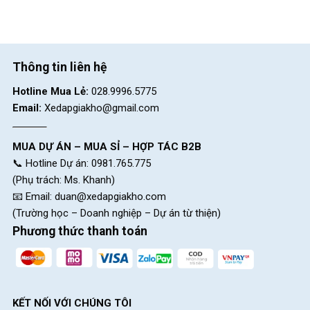
Giò dĩa/Crankset
Hợp kim rèn
Bộ líp/Cassette
16t
Thông tin liên hệ
Sên xe/Chain
KMC C410
Hotline Mua Lẻ:
028.9996.5775
HỆ THỐNG BÁNH
Email:
Xedapgiakho@gmail.com
Đùm/Hubs
Nutted, 16h
MUA DỰ ÁN – MUA SỈ – HỢP TÁC B2B
📞 Hotline Dự án: 0981.765.775
Căm/Spokes
14g
(Phụ trách: Ms. Khanh)
📧 Email:
duan@xedapgiakho.com
Lốp xe/Tires
Innova IA-2094, 12×2.25″
(Trường học – Doanh nghiệp – Dự án từ thiện)
Bánh xe phụ
2 bánh nhựa
Phương thức thanh toán
KÍCH THƯỚC
Cân nặng
7.5 Kg
KẾT NỐI VỚI CHÚNG TÔI