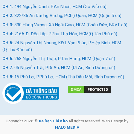
CH 1:
494 Nguyễn Oanh, P.An Nhơn, HCM (Gò Vấp cũ)
CH 2:
322/36 An Dương Vương, P.Chợ Quán, HCM (Quận 5 cũ)
CH 3:
330 Hùng Vương, Xã Ngãi Giao, HCM (Châu Đức, BRVT cũ)
CH 4:
216A Đ. Độc Lập, P.Phú Thọ Hòa, HCM(Q.Tân Phú cũ)
CH 5:
24 Nguyễn Thị Nhung, KĐT Vạn Phúc, P.Hiệp Bình, HCM
(Q.Thủ Đức cũ)
CH 6:
268 Nguyễn Thị Thập, P.Tân Hưng, HCM (Quận 7 cũ)
CH 7:
05 Nguyễn Trãi, P.Dĩ An, HCM (Dĩ An, Bình Dương cũ)
CH 8:
15 Phú Lợi, P.Phú Lợi, HCM (Thủ Dầu Một, Bình Dương cũ)
Copyright 2026 ©
Xe Đạp Giá Kho
All rights reserved. Web Design by
HALO MEDIA