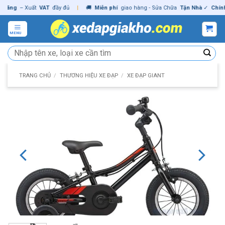
Skip
ng
– Xuất
VAT
đầy đủ
|
🚚
Miễn phí
giao hàng - Sửa Chữa
Tận Nhà
✓
Chính hã
to
content
MENU
Tìm
kiếm:
TRANG CHỦ
/
THƯƠNG HIỆU XE ĐẠP
/
XE ĐẠP GIANT