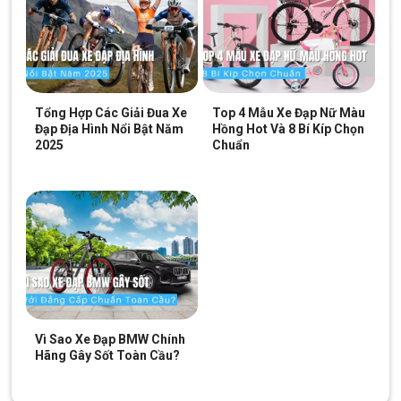
Thông Số Kỹ Thuật Xe Đạp Trẻ Em Youth GIANT
Animator F/W 12 2022 – QT
KHUNG XE
Sơn/Paint
Tĩnh Điện
Tổng Hợp Các Giải Đua Xe
Top 4 Mẫu Xe Đạp Nữ Màu
Đạp Địa Hình Nổi Bật Năm
Hồng Hot Và 8 Bí Kíp Chọn
2025
Chuẩn
Màu sắc/Colors
Đen
Chất liệu
Hợp Kim Nhôm ALUXX
khung/Frame
Phuộc/Fork
Thép Hợp Kim
PHỤ TÙNG
Ghi đông/Handlebar
Giant Kids, cao trung bình, rộng 500mm
Vì Sao Xe Đạp BMW Chính
Hãng Gây Sốt Toàn Cầu?
Hợp Kim Thép, có thể tăng lên và giảm
Pô tăng/Stem
xuống để phù hợp hơn cho bé