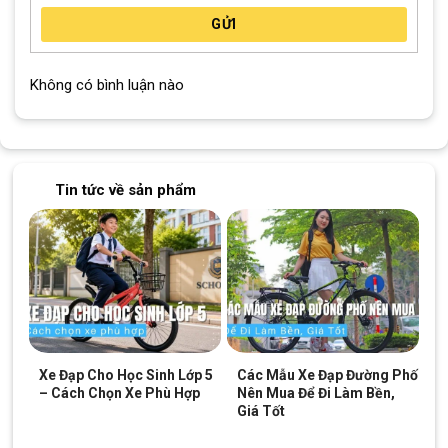
thoải mái khi di chuyển trên địa hình đường phố. Nó có cấu trúc
GỬI
chắc chắn được làm bằng thép, giúp tạo sự ổn định và độ bền
cho xe đạp trong quá trình sử dụng trên các bề mặt đường phố
Không có bình luận nào
khác nhau.
Tin tức về sản phẩm
Xe Đạp Cho Học Sinh Lớp 5
Các Mẫu Xe Đạp Đường Phố
– Cách Chọn Xe Phù Hợp
Nên Mua Để Đi Làm Bền,
Giá Tốt
Phuộc Thép Xe Đạp GN 06-24 27