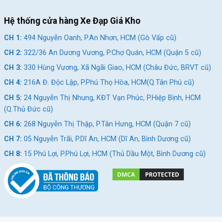
khách hàng tiềm năng.
Hệ thống cửa hàng Xe Đạp Giá Kho
CH 1:
494 Nguyễn Oanh, P.An Nhơn, HCM (Gò Vấp cũ)
CH 2:
322/36 An Dương Vương, P.Chợ Quán, HCM (Quận 5 cũ)
SKU:
GN06-27
CH 3:
330 Hùng Vương, Xã Ngãi Giao, HCM (Châu Đức, BRVT cũ)
Thẻ:
Xe đạp trẻ em 11-15 tuổi
CH 4:
216A Đ. Độc Lập, P.Phú Thọ Hòa, HCM(Q.Tân Phú cũ)
CH 5:
24 Nguyễn Thị Nhung, KĐT Vạn Phúc, P.Hiệp Bình, HCM
(Q.Thủ Đức cũ)
CH 6:
268 Nguyễn Thị Thập, P.Tân Hưng, HCM (Quận 7 cũ)
CH 7:
05 Nguyễn Trãi, P.Dĩ An, HCM (Dĩ An, Bình Dương cũ)
CH 8:
15 Phú Lợi, P.Phú Lợi, HCM (Thủ Dầu Một, Bình Dương cũ)