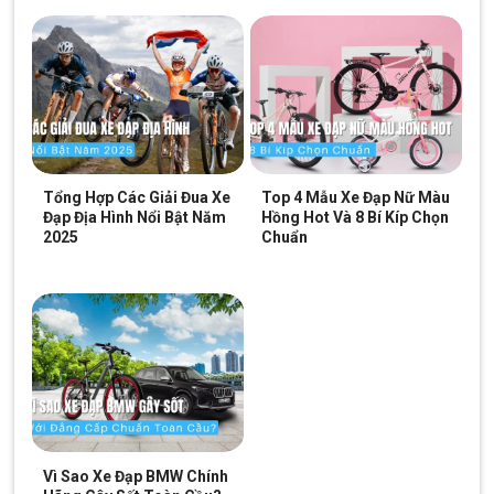
Phanh vành đơn giản
Phanh được dùng cho xe lần này là loại phanh vành có cơ cấu
hoạt động dễ dàng lại nhanh chóng, có thể giúp cho xe phanh
thắng đơn giản nhưng nhanh chóng dù là đang hoạt động với
tốc độ cao.
Tổng Hợp Các Giải Đua Xe
Top 4 Mẫu Xe Đạp Nữ Màu
Đạp Địa Hình Nổi Bật Năm
Hồng Hot Và 8 Bí Kíp Chọn
2025
Chuẩn
Vì Sao Xe Đạp BMW Chính