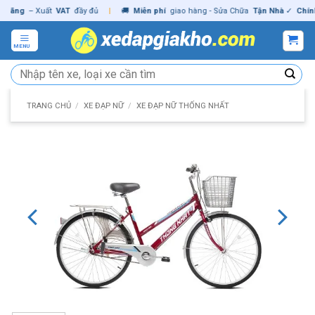
Skip
ng
– Xuất
VAT
đầy đủ
|
🚚
Miễn phí
giao hàng - Sửa Chữa
Tận Nhà
✓
Chính hã
to
content
MENU
Tìm
kiếm:
TRANG CHỦ
/
XE ĐẠP NỮ
/
XE ĐẠP NỮ THỐNG NHẤT