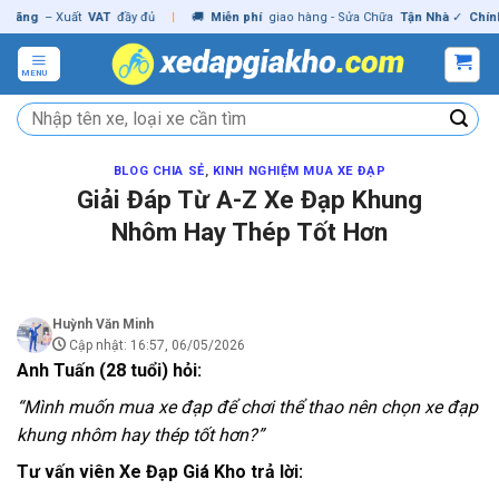
Skip
– Xuất
VAT
đầy đủ
|
🚚
Miễn phí
giao hàng - Sửa Chữa
Tận Nhà
✓
Chính hãng
to
content
MENU
Tìm
kiếm:
BLOG CHIA SẺ
,
KINH NGHIỆM MUA XE ĐẠP
Giải Đáp Từ A-Z Xe Đạp Khung
Nhôm Hay Thép Tốt Hơn
Huỳnh Văn Minh
Cập nhật: 16:57, 06/05/2026
Anh Tuấn (28 tuổi) hỏi:
“Mình muốn mua xe đạp để chơi thể thao nên chọn xe đạp
khung nhôm hay thép tốt hơn?”
Tư vấn viên Xe Đạp Giá Kho trả lời: