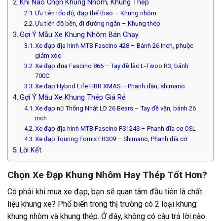
Khi Nào Chọn Khung Nhôm, Khung Thép
Ưu tiên tốc độ, đạp thể thao – Khung nhôm
Ưu tiên độ bền, đi đường ngắn – Khung thép
Gợi Ý Mẫu Xe Khung Nhôm Bán Chạy
Xe đạp địa hình MTB Fascino 428 – Bánh 26 Inch, phuộc
giảm xóc
Xe đạp đua Fascino 866 – Tay đề lắc L-Twoo R3, bánh
700C
Xe đạp Hybrid Life HBR XMAS – Phanh dầu, shimano
Gợi Ý Mẫu Xe Khung Thép Giá Rẻ
Xe đạp nữ Thống Nhất LD 26 Bears – Tay đề vặn, bánh 26
inch
Xe đạp địa hình MTB Fascino FS124S – Phanh đĩa cơ OSL
Xe đạp Touring Fornix FR309 – Shimano, Phanh đĩa cơ
Lời Kết
Chọn Xe Đạp Khung Nhôm Hay Thép Tốt Hơn?
Có phải khi mua xe đạp, bạn sẽ quan tâm đầu tiên là chất
liệu khung xe? Phổ biến trong thị trường có 2 loại khung:
khung nhôm và khung thép. Ở đây, không có câu trả lời nào