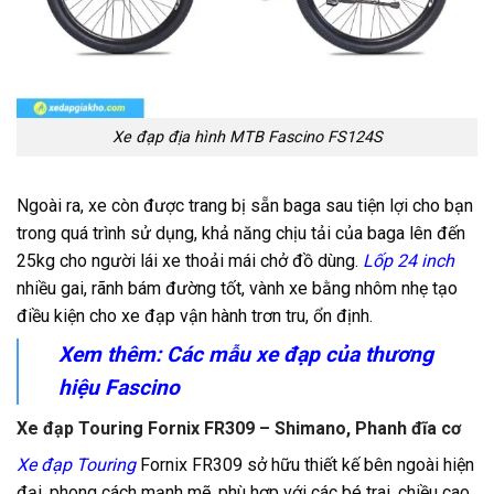
Xe đạp địa hình MTB Fascino FS124S
Ngoài ra, xe còn được trang bị sẵn baga sau tiện lợi cho bạn
trong quá trình sử dụng, khả năng chịu tải của baga lên đến
25kg cho người lái xe thoải mái chở đồ dùng.
Lốp 24 inch
nhiều gai, rãnh bám đường tốt, vành xe bằng nhôm nhẹ tạo
điều kiện cho xe đạp vận hành trơn tru, ổn định.
Xem thêm: Các mẫu xe đạp của
thương
hiệu Fascino
Xe đạp Touring Fornix FR309 – Shimano, Phanh đĩa cơ
Xe đạp Touring
Fornix FR309 sở hữu thiết kế bên ngoài hiện
đại, phong cách mạnh mẽ, phù hợp với các bé trai, chiều cao