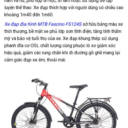
nam và nữ, phù hợp đi học, đi làm hoặc sử dụng để tập
luyện thể thao. Xe đạp thích hợp với người dùng có chiều cao
khoảng 1m40 đến 1m60.
Xe đạp địa hình MTB Fascino FS124S
sở hữu bảng màu xe
thời thượng, bề mặt xe phủ lớp sơn tĩnh điện, tăng tính thẩm
mỹ và bảo vệ tuổi thọ của xe. Xe đạp khung thép sử dụng
phanh đĩa cơ OSL chất lượng cùng phuộc lò xo giảm xóc
hiệu quả, giảm các rung chấn khi đi đường gồ ghề mang lại
cảm giác đạp xe êm, thoải mái.