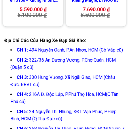
GTS100 – Khung Nhôm,
Khung Magie, LTWOO R5
Shimano
5.590.000
₫
7.690.000
₫
6.100.000
₫
8.500.000
₫
Địa Chỉ Các Cửa Hàng Xe Đạp Giá Kho:
CH 1:
494 Nguyễn Oanh, P.An Nhơn, HCM (Gò Vấp cũ)
CH 2:
322/36 An Dương Vương, P.Chợ Quán, HCM
(Quận 5 cũ)
CH 3:
330 Hùng Vương, Xã Ngãi Giao, HCM (Châu
Đức, BRVT cũ)
CH 4:
216A Đ. Độc Lập, P.Phú Thọ Hòa, HCM(Q.Tân
Phú cũ)
CH 5:
24 Nguyễn Thị Nhung, KĐT Vạn Phúc, P.Hiệp
Bình, HCM (Q.Thủ Đức cũ)
CH 6:
268 Nguyễn Thị Thập, P.Tân Hưng, HCM (Quận 7