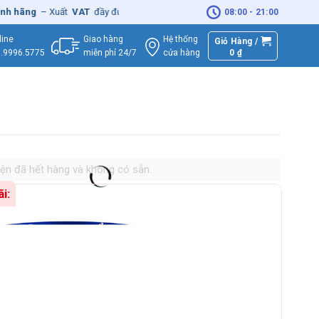
– Xuất
VAT
đầy đủ
|
🚚
Miễn phí
giao hàng - Sửa Chữa
Tận Nhà
08:00 - 21:00
Giao hàng
Hệ thống
ine
Giỏ Hàng /
miễn phí 24/7
0
₫
cửa hàng
9996.5775
n đã hết hàng và không có sẵn.
: