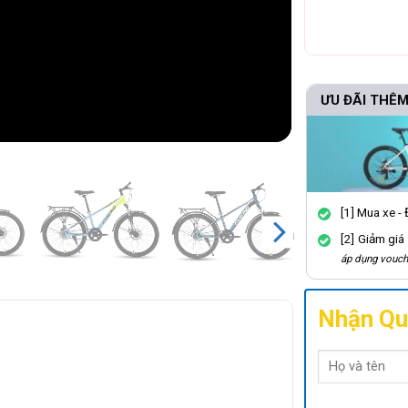
ƯU ĐÃI THÊM:
[1] Mua xe - 
[2] Giảm giá
c
áp dụng voucher
Nhận Qu