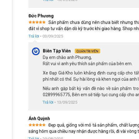
Đức Phương
Sản phẩm chưa dùng nên chưa biết nhưng thấy
Được xếp
đắt vì shop tư vấn dặn dò kỹ trước khi giao hàng. Shop nhi
hạng
5
5
sao
Trả lời
•
03/09/2025
Biên Tập Viên
QUẢN TRỊ VIÊN
Dạ em chào anh Phương,
Rất vui vì anh yêu thích sản phẩm của bên em.
Xe Đạp Giá Kho luôn khẳng định cung cấp cho tất
phí nhất có thể. Sự hài lòng và khen ngợi của anh l
Nếu anh gặp bất kỳ vấn đề nào về sản phẩm trong 
02899965775, Bên em sẽ tiếp tục cung cấp cho anh
Trả lời
•
13/09/2025
Ánh Quỳnh
Đẹp quá, giống với mô tả sản phẩm, chất lượng t
Được xếp
sáng hôm qua chiều nay nhận được hàng rồi, đi vài vòng 
hạng
5
5
sao
Trả lời
•
29/08/2025