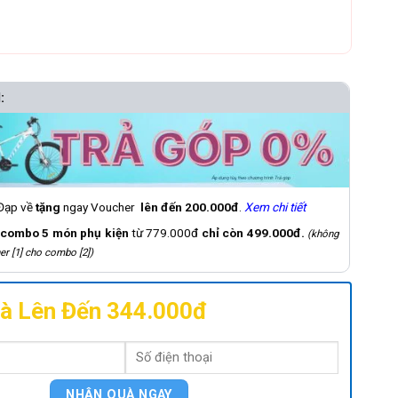
Đạp về
tặng
ngay Voucher
lên đến 200.000đ
.
Xem chi tiết
ombo 5 món phụ kiện
từ 779.000đ
chỉ còn 499.000đ.
(không
 [1] cho combo [2])
à Lên Đến 344.000đ