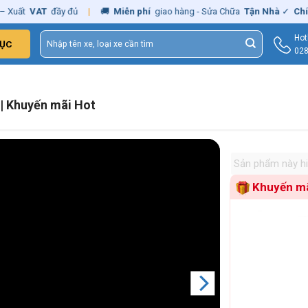
AT
đầy đủ
|
🚚
Miễn phí
giao hàng - Sửa Chữa
Tận Nhà
✓
Chính hãng
Tìm
Hotl
ỤC
kiếm:
028.
| Khuyến mãi Hot
Sản phẩm này hiệ
Khuyến mãi