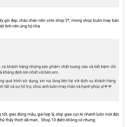
 gói đẹp, chắc chắn nên vote shop 5*, mong shop buôn may bán
ệt tình nên ủng hộ nha.
 cả khách hàng những sản phẩm chất lượng cao và tiết kiệm chi
à khẳng định lớn nhất với bên em.
quá trình sử dụng, xin vui lòng liên hệ với dịch vụ khách hàng
 tất cả sự hỗ trợ, chúc anh luôn may mắn và hạnh phúc ạ!🌹🌹
ốt, giao đúng mẫu, giá hợp lý, ship giao cực kì nhanh luôn mời đặt
thử thấy thích dã man… Shop 10 điểm không có nhưng.