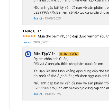
phí nhất có thể. Sự hài lòng và khen ngợi của anh l
Nếu anh gặp bất kỳ vấn đề nào về sản phẩm trong 
02899965775, Bên em sẽ tiếp tục cung cấp cho anh
Trả lời
•
13/09/2025
Trọng Quân
Mua cho ba mình, ông đạp được vài hôm rồi. Kh
Được xếp
Trả lời
•
20/05/2025
hạng
5
5
sao
Biên Tập Viên
QUẢN TRỊ VIÊN
Dạ em chào anh Quân,
Rất vui vì anh yêu thích sản phẩm của bên em.
Xe Đạp Giá Kho luôn khẳng định cung cấp cho tất
phí nhất có thể. Sự hài lòng và khen ngợi của anh l
Nếu anh gặp bất kỳ vấn đề nào về sản phẩm trong 
Bộ truyền động đơn g
02899965775, Bên em sẽ tiếp tục cung cấp cho anh
Trả lời
•
13/09/2025
Do không có tay đề bấm và các bộ phận tăng tốc trước/sau,
cấp một trải nghiệm lái xe thực dụng và dễ dàng quản lý.