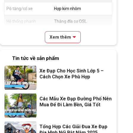
Pô tăng/cổ xe
Hợp kim nhôm
Hệ thống phanh
Thắng đĩa cơ OSL
(thắng)
Xem thêm
Đùm xe
Hợp kim thép, Bi côn
Vành xe
Hợp kim nhôm 2 lớp
Tin tức về sản phẩm
Lốp xe
24x2.125
Xe Đạp Cho Học Sinh Lớp 5 –
Cách Chọn Xe Phù Hợp
Tay đề
N/A
Tăng tốc trước (Gạt
N/A
Các Mẫu Xe Đạp Đường Phố Nên
đĩa)
Mua Để Đi Làm Bền, Giá Tốt
Tăng tốc sau (Gạt líp)
N/A
Đùi đĩa
Hợp kim thép FASCINO, Cốt
Tổng Hợp Các Giải Đua Xe Đạp
vuông, Bạc đạn
Địa Hình Nổi Bật Năm 2025