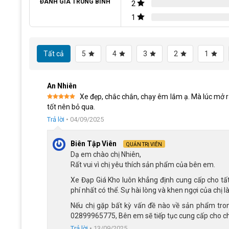
Thiết kế khung xe và ghi đông bằng hợp kim t
ĐÁNH GIÁ TRUNG BÌNH
2
1
Khung xe được làm từ hợp kim thép, tạo sự cứng cáp và độ 
lớp sơn tĩnh điện, không chỉ tăng tính thẩm mỹ với các màu 
đổi màu, mà còn giúp hạn chế sự ăn mòn và han gỉ theo thời
Tất cả
5
4
3
2
1
Ghi đông Xe Đạp Địa Hình MTB 
An Nhiên
Xe đẹp, chắc chắn, chạy êm lắm ạ. Mà lúc mở ra 
Ghi đông Xe Đạp Địa Hình MTB Fascino FS124S làm từ hợp ki
Được xếp
tốt nên bỏ qua.
hạng
5
5
sao
xe được bọc lớp đệm cao su, giúp ngăn ngừa trơn trượt và 
Trả lời
•
04/09/2025
quãng đường dài.
Biên Tập Viên
QUẢN TRỊ VIÊN
Hệ thống phanh đĩa và phuộc xe
Dạ em chào chị Nhiên,
Rất vui vì chị yêu thích sản phẩm của bên em.
Xe Đạp Địa Hình MTB Fascino FS124S trang bị hệ thống ph
phanh mạnh mẽ, đặc biệt quan trọng khi cần dừng gấp hoặc g
Xe Đạp Giá Kho luôn khẳng định cung cấp cho tất
phí nhất có thể. Sự hài lòng và khen ngợi của chị là
Phuộc lò xo hợp kim thép giúp xe giảm sóc hiệu quả, làm 
Nếu chị gặp bất kỳ vấn đề nào về sản phẩm trong 
mang lại trải nghiệm lái mượt mà và thoải mái hơn.
02899965775, Bên em sẽ tiếp tục cung cấp cho chị 
Trả lời
•
13/09/2025