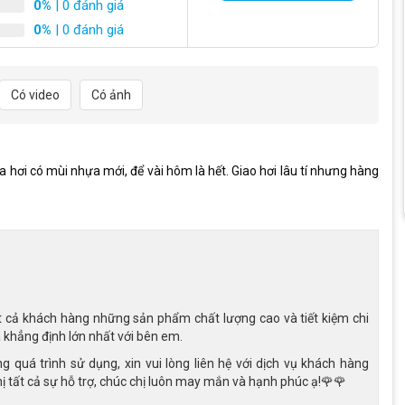
h
ép
0%
| 0 đánh giá
0%
| 0 đánh giá
bền cần thiết cho mọi loại địa hình. Bề mặt xe được phủ một
sắc đặc biệt như Đen Đỏ, Đen Xanh, Trắng ghi, Xanh Vàng, Xanh
 gian.
Có video
Có ảnh
Fascino Fs124s 24 inch loại thẳng
hơi có mùi nhựa mới, để vài hôm là hết. Giao hơi lâu tí nhưng hàng
m thép, đảm bảo độ bền và khả năng chịu lực tốt. Tay lái của
tăng cảm giác thoải mái cho người lái, đặc biệt trong những
Số lượng có hạn
Nhận Ngay Quà 348.000đ!
anh đĩa cơ, cung cấp khả năng phản hồi nhanh chóng và lực
iảm tốc trên địa hình trơn trượt.
 cả khách hàng những sản phẩm chất lượng cao và tiết kiệm chi
 khẳng định lớn nhất với bên em.
giảm cảm giác chấn động khi đi trên các địa hình gập ghềnh,
quá trình sử dụng, xin vui lòng liên hệ với dịch vụ khách hàng
tất cả sự hỗ trợ, chúc chị luôn may mắn và hạnh phúc ạ!🌹🌹
Đang hết nhanh
1.463 người đã nhận