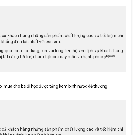
uả cao khi di chuyển ở địa hình xấu
3 triệu
 cả khách hàng những sản phẩm chất lượng cao và tiết kiệm chi
 khẳng định lớn nhất với bên em.
g được thiết kế đơn giản nhưng không kém phần hiệu quả, phù
quá trình sử dụng, xin vui lòng liên hệ với dịch vụ khách hàng
Bộ truyền động này bao gồm một dĩa và một líp đơn, giúp giảm
tất cả sự hỗ trợ, chúc chị luôn may mắn và hạnh phúc ạ!🌹🌹
, mua cho bé đi học được tặng kèm bình nước dễ thương
 cả khách hàng những sản phẩm chất lượng cao và tiết kiệm chi