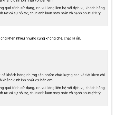
à khẳng định lớn nhất với bên em.
quá trình sử dụng, xin vui lòng liên hệ với dịch vụ khách hàng
 tất cả sự hỗ trợ, chúc anh luôn may mắn và hạnh phúc ạ!🌹🌹
ông khen nhiều nhưng cũng không chê, chắc là ổn.
 cả khách hàng những sản phẩm chất lượng cao và tiết kiệm chi
à khẳng định lớn nhất với bên em.
quá trình sử dụng, xin vui lòng liên hệ với dịch vụ khách hàng
iản, dễ dàng điều khiển
 tất cả sự hỗ trợ, chúc anh luôn may mắn và hạnh phúc ạ!🌹🌹
 Xe Đạp Địa Hình MTB Fascino FS124S tập trung vào việc cung