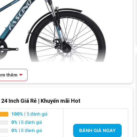
m thêm
4 Inch Giá Rẻ | Khuyến mãi Hot
Inch
100%
| 5 đánh giá
 Fs124s 24 inch màu sắc nổi bật
0%
| 0 đánh giá
0%
| 0 đánh giá
ĐÁNH GIÁ NGAY