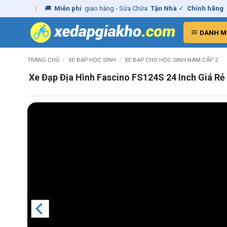
Skip
ủ
|
🚚
Miễn phí
giao hàng - Sửa Chữa
Tận Nhà
✓
Chính hãng
– Xuất
V
to
content
DANH M
TRANG CHỦ
/
XE ĐẠP HỌC SINH
/
XE ĐẠP CHO HỌC SINH NAM CẤP 2
Xe Đạp Địa Hình Fascino FS124S 24 Inch Giá Rẻ 