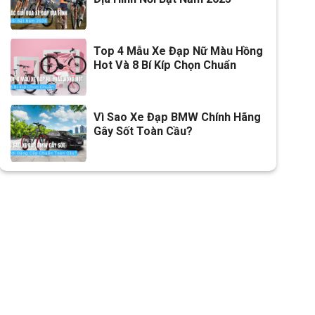
Dĩa
1 Tầng
Top 4 Mẫu Xe Đạp Nữ Màu Hồng
Líp
Líp vặn 1 tầng
Hot Và 8 Bí Kíp Chọn Chuẩn
Sên (xích)
NARROW
Kích thước
24 inch
Vì Sao Xe Đạp BMW Chính Hãng
Gây Sốt Toàn Cầu?
Trọng lượng xe
15.2kg
Trọng lượng thùng
18.7kg - 129×20×75
Yên
FASCINO
Cọc/cốt yên
Hợp kim thép FASCINO
Chiều cao phù hợp
Trên 1m40
Tải trọng
120kg