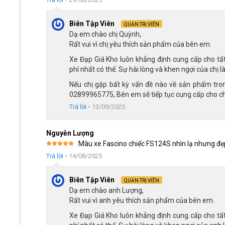
Phuộc nhún lò xo giảm sóc hiệu q
Biên Tập Viên
QUẢN TRỊ VIÊN
Dạ em chào chị Quỳnh,
Xem thêm: Một số mẫu
xe đạp địa hình dưới 
Rất vui vì chị yêu thích sản phẩm của bên em.
Xe Đạp Giá Kho luôn khẳng định cung cấp cho tất
Bộ truyền động đơn giản
phí nhất có thể. Sự hài lòng và khen ngợi của chị là
Xe Đạp Địa Hình MTB Fascino FS124S trang bị bộ truyền độn
Nếu chị gặp bất kỳ vấn đề nào về sản phẩm trong 
hợp cho những ai ưu tiên sự đơn giản và trọng lượng nhẹ. 
02899965775, Bên em sẽ tiếp tục cung cấp cho chị 
đáng kể trọng lượng tổng thể của xe.
Trả lời
•
13/09/2025
Nguyễn Lượng
Màu xe Fascino chiếc FS124S nhìn lạ nhưng đẹp
Được xếp
Trả lời
•
14/08/2025
hạng
5
5
sao
Biên Tập Viên
QUẢN TRỊ VIÊN
Dạ em chào anh Lượng,
Rất vui vì anh yêu thích sản phẩm của bên em.
Xe Đạp Giá Kho luôn khẳng định cung cấp cho tất