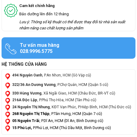
Cam kết chính hãng
Bảo dưỡng lên đến 12 tháng
Lưu ý: Thông số kỹ thuật có thể được thay đổi từ nhà sản xuất
nhằm nâng cao chất lượng sản phẩm
Tư vấn mua hàng
028.9996.5775
HỆ THỐNG CỬA HÀNG
494 Nguyễn Oanh
, P.An Nhơn, HCM (Gò Vập cũ)
322/36 An Dương Vương
, P.Chợ Quán, HCM (Quận 5 cũ)
330 Hùng Vương
, Xã Ngãi Giao, HCM (Châu Đức, BR-VT cũ)
216A Độc Lập
, P.Phú Thọ Hòa, HCM (Tân Phú cũ)
24 Nguyễn Thị Nhung
, KĐT Vạn Phúc, P.Hiệp Bình, HCM (Thủ Đức cũ)
268 Nguyễn Thị Thập
, P.Tân Hưng, HCM (Quận 7 cũ)
05 Nguyễn Trãi
, P.Dĩ An, HCM (Dĩ An, Bình Dương cũ)
15 Phú Lợi,
P.Phú Lợi, HCM (Thủ Dầu Một, Bình Dương cũ)