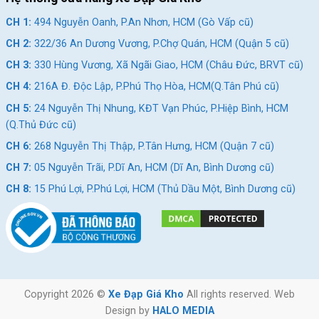
CH 1:
494 Nguyễn Oanh, P.An Nhơn, HCM (Gò Vấp cũ)
CH 2:
322/36 An Dương Vương, P.Chợ Quán, HCM (Quận 5 cũ)
CH 3:
330 Hùng Vương, Xã Ngãi Giao, HCM (Châu Đức, BRVT cũ)
CH 4:
216A Đ. Độc Lập, P.Phú Thọ Hòa, HCM(Q.Tân Phú cũ)
CH 5:
24 Nguyễn Thị Nhung, KĐT Vạn Phúc, P.Hiệp Bình, HCM
(Q.Thủ Đức cũ)
CH 6:
268 Nguyễn Thị Thập, P.Tân Hưng, HCM (Quận 7 cũ)
CH 7:
05 Nguyễn Trãi, P.Dĩ An, HCM (Dĩ An, Bình Dương cũ)
CH 8:
15 Phú Lợi, P.Phú Lợi, HCM (Thủ Dầu Một, Bình Dương cũ)
Copyright 2026 ©
Xe Đạp Giá Kho
All rights reserved. Web
Design by
HALO MEDIA