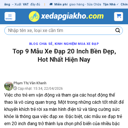
Skip
– Xuất
VAT
đầy đủ
|
🚚
Miễn phí
giao hàng - Sửa Chữa
Tận Nhà
✓
Chính hãng
to
content
MENU
Tìm
kiếm:
BLOG CHIA SẺ
,
KINH NGHIỆM MUA XE ĐẠP
Top 9 Mẫu Xe Đạp 20 Inch Bền Đẹp,
Hot Nhất Hiện Nay
Phạm Thị Vân Khanh
Cập nhật: 15:34, 22/04/2026
Việc cho trẻ em vận động và tham gia các hoạt động thể
thao là vô cùng quan trọng. Một trong những cách tốt nhất để
khuyến khích trẻ rời xa màn hình điện tử và tăng cường sức
khỏe là thông qua việc đạp xe. Đặc biệt, các mẫu xe đạp trẻ
em 20 inch đang trở thành lựa chọn phổ biến của nhiều bậc