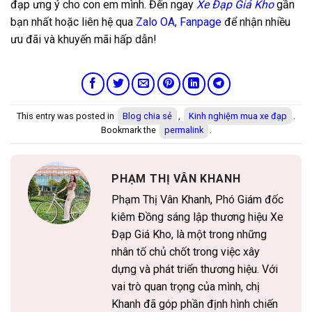
đạp ưng ý cho con em mình. Đến ngay
Xe Đạp Giá Kho
gần
bạn nhất hoặc liên hệ qua
Zalo OA
,
Fanpage
để nhận nhiều
ưu đãi và khuyến mãi hấp dẫn!
This entry was posted in
Blog chia sẻ
,
Kinh nghiệm mua xe đạp
.
Bookmark the
permalink
.
PHẠM THỊ VÂN KHANH
Phạm Thị Vân Khanh, Phó Giám đốc
kiêm Đồng sáng lập thương hiệu Xe
Đạp Giá Kho, là một trong những
nhân tố chủ chốt trong việc xây
dựng và phát triển thương hiệu. Với
vai trò quan trọng của mình, chị
Khanh đã góp phần định hình chiến