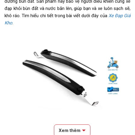
đường bùn đất. Sản phẩm này bảo vệ người điều khiển cùng xe
đạp khỏi bùn đất và nước bắn lên, giúp bạn và xe luôn sạch sẽ,
khô ráo. Tìm hiểu chi tiết trong bài viết dưới đây của
Xe Đạp Giá
Kho
.
Chắn bùn bảo vệ các bộ phận của xe đạp như khung xe, bộ truyền
Xem thêm
động và phanh