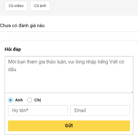
Có video
Có ảnh
Chưa có đánh giá nào.
Hỏi đáp
Chắn bùn dài gọng sắt có thiết kế phù hợp với nhiều loại xe đạp và dễ
dàng lắp đặt
Dễ dàng lắp đặt
Sản phẩm này được thiết kế để lắp đặt dễ dàng vào khung xe
Anh
Chị
đạp. Chỉ cần một vài công cụ cơ bản, bạn có thể tự lắp đặt
chắn bùn một cách nhanh chóng và đơn giản.
Lợi Ích Khi Sử Dụng Chắn Bùn Dài Gọng Sắt Bắt Lỗ
GỬI
Khung
Việc sử dụng chắn bùn dài gọng sắt bắt lỗ khung giúp bạn luôn