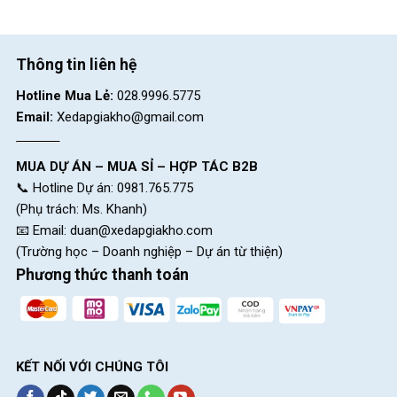
Fornix NM17S
699K
370.000
₫
699.000
₫
310.000
₫
1.027.000
₫
Thông tin liên hệ
Hotline Mua Lẻ:
028.9996.5775
Email:
Xedapgiakho@gmail.com
Địa Chỉ Các Cửa Hàng Xe Đạp Giá Kho:
CH 1:
494 Nguyễn Oanh, P.An Nhơn, HCM (Gò Vấp cũ)
MUA DỰ ÁN – MUA SỈ – HỢP TÁC B2B
CH 2:
322/36 An Dương Vương, P.Chợ Quán, HCM (Quận
📞 Hotline Dự án: 0981.765.775
5 cũ)
(Phụ trách: Ms. Khanh)
CH 3:
330 Hùng Vương, Xã Ngãi Giao, HCM (Châu Đức,
📧 Email:
duan@xedapgiakho.com
BRVT cũ)
(Trường học – Doanh nghiệp – Dự án từ thiện)
Phương thức thanh toán
CH 4:
216A Đ. Độc Lập, P.Phú Thọ Hòa, HCM(Q.Tân Phú
cũ)
CH 5:
24 Nguyễn Thị Nhung, KĐT Vạn Phúc, P.Hiệp Bình,
HCM (Q.Thủ Đức cũ)
KẾT NỐI VỚI CHÚNG TÔI
CH 6:
268 Nguyễn Thị Thập, P.Tân Hưng, HCM (Quận 7