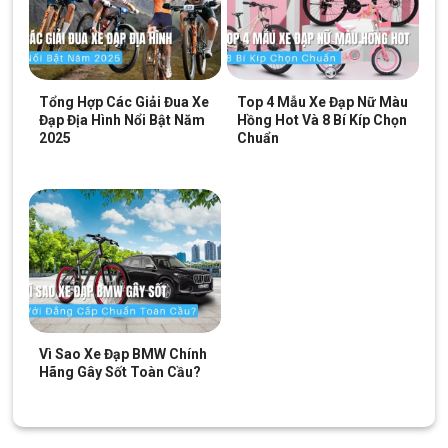
Tổng Hợp Các Giải Đua Xe
Top 4 Mẫu Xe Đạp Nữ Màu
Đạp Địa Hình Nổi Bật Năm
Hồng Hot Và 8 Bí Kíp Chọn
2025
Chuẩn
Chắn bùn giúp chiếc xe của bạn luôn trông mới và sạch sẽ
Tăng tính thẩm mỹ cho xe đạp
Thiết kế dài, ôm sát bánh xe tạo cảm giác liền khối, gon gàng và
thể thao. Chắn bùn gọng sát phù hợp với nhiều loại xe như xe
đạp địa hình,
xe touring
, xe đạp đường trường hoặc xe đạp
Vì Sao Xe Đạp BMW Chính
thành phố. Bạn có thể lựa chọn sản phẩm với màu sắc và kiểu
Hãng Gây Sốt Toàn Cầu?
dáng phù hợp với phong cách của xe đạp.
Xem thêm: Các mẫu
xe đạp thể thao
dành