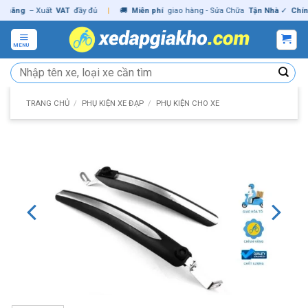
Skip
ng
– Xuất
VAT
đầy đủ
|
🚚
Miễn phí
giao hàng - Sửa Chữa
Tận Nhà
✓
Chính hã
to
content
MENU
Tìm
kiếm:
TRANG CHỦ
/
PHỤ KIỆN XE ĐẠP
/
PHỤ KIỆN CHO XE