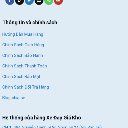
cũ)
CH 7:
05 Nguyễn Trãi, P.Dĩ An, HCM (Dĩ An, Bình Dương
cũ)
Thông tin và chính sách
CH 8:
15 Phú Lợi, P.Phú Lợi, HCM (Thủ Dầu Một, Bình
Dương cũ)
Hướng Dẫn Mua Hàng
Chính Sách Giao Hàng
SKU:
chanbun700c
Chính Sách Bảo Hành
Chính Sách Thanh Toán
Chính Sách Bảo Mật
Chính Sách Đổi Trả Hàng
Blog chia sẻ
Hệ thống cửa hàng Xe Đạp Giá Kho
CH 1:
494 Nguyễn Oanh, P.An Nhơn, HCM (Gò Vấp cũ)