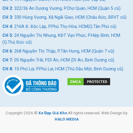
CH 2:
322/36 An Dương Vương, P.Chợ Quán, HCM (Quận 5 cũ)
CH 3:
330 Hùng Vương, Xã Ngãi Giao, HCM (Châu Đức, BRVT cũ)
CH 4:
216A Đ. Độc Lập, P.Phú Thọ Hòa, HCM(Q.Tân Phú cũ)
CH 5:
24 Nguyễn Thị Nhung, KĐT Vạn Phúc, P.Hiệp Bình, HCM
(Q.Thủ Đức cũ)
CH 6:
268 Nguyễn Thị Thập, P.Tân Hưng, HCM (Quận 7 cũ)
CH 7:
05 Nguyễn Trãi, P.Dĩ An, HCM (Dĩ An, Bình Dương cũ)
CH 8:
15 Phú Lợi, P.Phú Lợi, HCM (Thủ Dầu Một, Bình Dương cũ)
Copyright 2026 ©
Xe Đạp Giá Kho
All rights reserved. Web Design by
HALO MEDIA