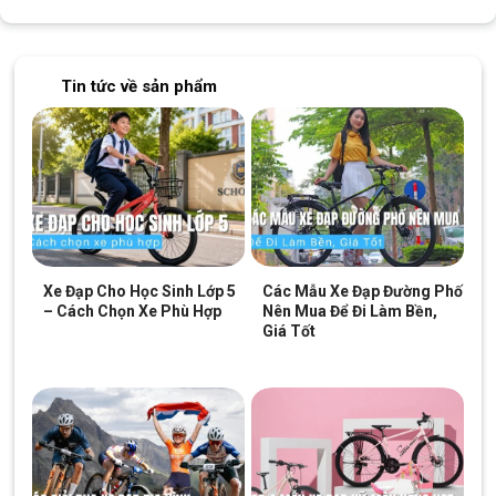
Chiếu sáng linh hoạt, tiết kiệm năng lượng
Bốn chế độ chiếu sáng:
sáng mạnh; sáng yếu; nhấp
nháy nhanh; nhấp nháy chậm.
Tin tức về sản phẩm
Pin Li-Polymer 1200mAh
, sạc USB nhanh chỉ 1–2 giờ,
dùng liên tục tới 10 giờ.
Chống nước IPX4
, hoạt động tốt cả trong trời mưa.
Có đèn báo pin thông minh:
xanh (>10%), đỏ (≤10%)
giúp kiểm soát năng lượng dễ dàng.
Hướng Dẫn Lắp Và Sử Dụng Đúng Cách
Xe Đạp Cho Học Sinh Lớp 5
Các Mẫu Xe Đạp Đường Phố
Dưới đây là cách lắp đèn xe đúng cách:
– Cách Chọn Xe Phù Hợp
Nên Mua Để Đi Làm Bền,
Lắp ở ghi-đông xe
(ống đường kính 1.5–3.5 cm), siết
Giá Tốt
chắc tay nhưng không làm xước khung.
Sau mỗi chuyến đi mưa,
lau khô đèn và cổng sạc
để
tăng tuổi thọ.
Khi di chuyển trong đô thị, nên
bật chế độ sáng vừa
hoặc nhấp nháy
chậm để tiết kiệm pin và tránh chói mắt
người đối diện.