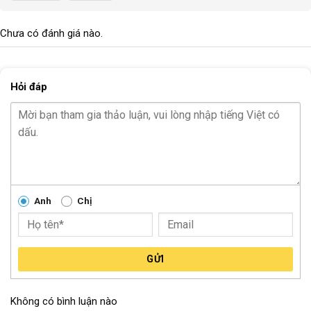
trọng lượng nhẹ chỉ 72g, dễ gắn và tháo rời. Thiết kế tinh tế với
bốn màu lựa chọn: bạc, đỏ, xanh, đen, phù hợp cả xe đạp thể
Chưa có đánh giá nào.
thao lẫn xe đạp học sinh.
Hỏi đáp
Anh
Chị
GỬI
Đèn pin Machfally thiết kế nhỏ gọn, thích hợp gắn mọi loại xe đạp
Không có bình luận nào