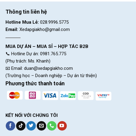
CH 6:
268 Nguyễn Thị Thập, P.Tân Hưng, HCM (Quận 7
Thông tin liên hệ
cũ)
Hotline Mua Lẻ:
028.9996.5775
CH 7:
05 Nguyễn Trãi, P.Dĩ An, HCM (Dĩ An, Bình Dương
Email:
Xedapgiakho@gmail.com
cũ)
CH 8:
15 Phú Lợi, P.Phú Lợi, HCM (Thủ Dầu Một, Bình
MUA DỰ ÁN – MUA SỈ – HỢP TÁC B2B
Dương cũ)
📞 Hotline Dự án: 0981.765.775
SKU:
EOS100
(Phụ trách: Ms. Khanh)
📧 Email:
duan@xedapgiakho.com
(Trường học – Doanh nghiệp – Dự án từ thiện)
Phương thức thanh toán
KẾT NỐI VỚI CHÚNG TÔI