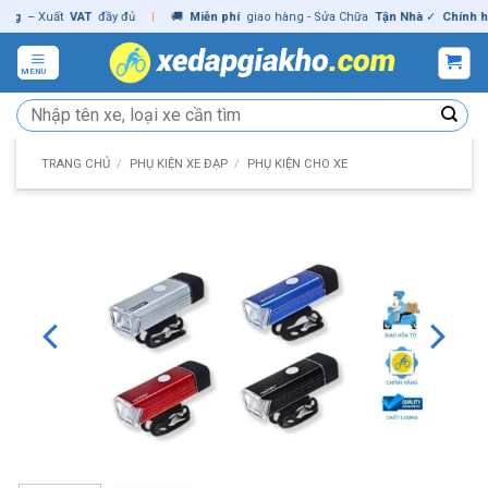
Skip
– Xuất
VAT
đầy đủ
|
🚚
Miễn phí
giao hàng - Sửa Chữa
Tận Nhà
✓
Chính hãng
to
content
MENU
Tìm
kiếm:
TRANG CHỦ
/
PHỤ KIỆN XE ĐẠP
/
PHỤ KIỆN CHO XE