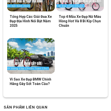
Xem thêm: Các mẫu
xe đạp thể thao
bền,
đẹp
Tổng Hợp Các Giải Đua Xe
Top 4 Mẫu Xe Đạp Nữ Màu
Kết Luận
Đạp Địa Hình Nổi Bật Năm
Hồng Hot Và 8 Bí Kíp Chọn
2025
Chuẩn
Đèn pin Machfally MC-QD001 hiện được phân phối chính hãng
tại
Xe Đạp Giá Kho
– cửa hàng chuyên xe đạp và phụ kiện chất
lượng, chính sách bảo hành rõ ràng, giao nhanh toàn quốc. Xe
Đạp Giá Kho đồng hành cùng bạn trên mọi cung đường! Liên hệ
mua hàng chính hãng, giao hàng nhanh và bảo hành tận tâm tại
hotline 028 9996 5775.
Xem ngay các mẫu phụ kiện đèn chất lượng
Giảm 32%
Giảm 33%
Vì Sao Xe Đạp BMW Chính
Hãng Gây Sốt Toàn Cầu?
SẢN PHẨM LIÊN QUAN