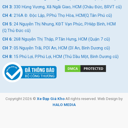
CH 3:
330 Hùng Vương, Xã Ngãi Giao, HCM (Châu Đức, BRVT cũ)
CH 4:
216A Đ. Độc Lập, P.Phú Thọ Hòa, HCM(Q.Tân Phú cũ)
CH 5:
24 Nguyễn Thị Nhung, KĐT Vạn Phúc, P.Hiệp Bình, HCM
(Q.Thủ Đức cũ)
CH 6:
268 Nguyễn Thị Thập, P.Tân Hưng, HCM (Quận 7 cũ)
CH 7:
05 Nguyễn Trãi, P.Dĩ An, HCM (Dĩ An, Bình Dương cũ)
CH 8:
15 Phú Lợi, P.Phú Lợi, HCM (Thủ Dầu Một, Bình Dương cũ)
Copyright 2026 ©
Xe Đạp Giá Kho
All rights reserved. Web Design by
HALO MEDIA