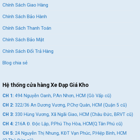
Chính Sách Giao Hàng
Chính Sách Bảo Hành
Chính Sách Thanh Toán
Chính Sách Bảo Mật
Chính Sách Đổi Trả Hàng
Blog chia sẻ
Hệ thống cửa hàng Xe Đạp Giá Kho
CH 1:
494 Nguyễn Oanh, P.An Nhơn, HCM (Gò Vấp cũ)
CH 2:
322/36 An Dương Vương, P.Chợ Quán, HCM (Quận 5 cũ)
CH 3:
330 Hùng Vương, Xã Ngãi Giao, HCM (Châu Đức, BRVT cũ)
CH 4:
216A Đ. Độc Lập, P.Phú Thọ Hòa, HCM(Q.Tân Phú cũ)
CH 5:
24 Nguyễn Thị Nhung, KĐT Vạn Phúc, P.Hiệp Bình, HCM