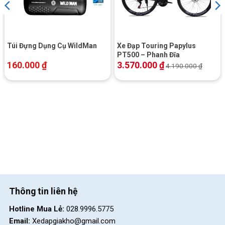
Túi Đựng Dụng Cụ WildMan
Xe Đạp Touring Papylus
PT500 – Phanh Đĩa
160.000
₫
3.570.000
₫
4.190.000
₫
Thông tin liên hệ
Hotline Mua Lẻ:
028.9996.5775
Email:
Xedapgiakho@gmail.com