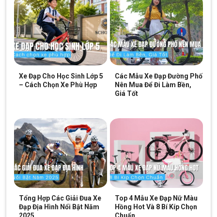
SKU:
eos220
Xe Đạp Cho Học Sinh Lớp 5
Các Mẫu Xe Đạp Đường Phố
– Cách Chọn Xe Phù Hợp
Nên Mua Để Đi Làm Bền,
Giá Tốt
Tổng Hợp Các Giải Đua Xe
Top 4 Mẫu Xe Đạp Nữ Màu
Đạp Địa Hình Nổi Bật Năm
Hồng Hot Và 8 Bí Kíp Chọn
2025
Chuẩn