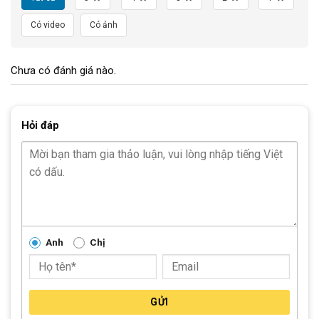
Đặc Điểm Nổi Bật Của Cọ Vệ Sinh Xích Xe Đạp
Có video
Có ảnh
Dưới đay là những đặc điểm nổi bật của sản phẩm này:
Thiết kế đa năng
Chưa có đánh giá nào.
Cọ vệ sinh xích xe đạp thường được thiết kế nhỏ gọn, dễ cầm
nắm và sử dụng. Phần đầu cọ được thiết kế để dễ dàng len lỏi
vào các kẽ hở của xích, giúp làm sạch kỹ lưỡng từng mắt xích.
Hỏi đáp
Chất liệu bền bỉ
Phụ kiện này thường được làm từ chất liệu nhựa cứng cáp và
lông cọ từ sợi nylon bền chắc. Các sợi lông có độ cứng vừa
phải, giúp tẩy sạch bùn đất bám lâu ngày, không gây trầy xước
xích. Điều này đảm bảo rằng cọ có thể sử dụng trong thời gian
dài mà không bị hỏng hóc.
Anh
Chị
GỬI