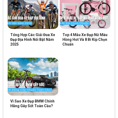
mang lại hiệu quả đáng kể, giúp xích xe sạch sẽ và sáng
bóng.
Sau khi sử dụng, bạn chỉ cần rửa lại với nước sạch hoặc
dung dịch tẩy dầu là có thể tiếp tục sử dụng cho lần sau
Hướng Dẫn Sử Dụng Cọ Vệ Sinh Xích Xe Đạp
Tổng Hợp Các Giải Đua Xe
Top 4 Mẫu Xe Đạp Nữ Màu
Đạp Địa Hình Nổi Bật Năm
Hồng Hot Và 8 Bí Kíp Chọn
Chỉ cần vài bước đơn giản, bạn đã có thể tự vệ sinh xích tại nhà,
2025
Chuẩn
không cần phải ra tiệm.
Bước 1: Chuẩn bị dụng cụ
Trước tiên, bạn cần chuẩn bị các dụng cụ sau:
Cọ vệ sinh xích và dung dịch vệ sinh.
Khăn sạch hoặc giấy khô
Dầu bôi trơn xích
Sau đó đặt xe đạp lên giá đỡ để dễ thao tác.
Vì Sao Xe Đạp BMW Chính
Hãng Gây Sốt Toàn Cầu?
Bước 2: Vệ sinh với dung dịch tẩy dầu
Trước tiên, bạn cần làm sạch sơ bộ trước khi dùng cọ chà xích,