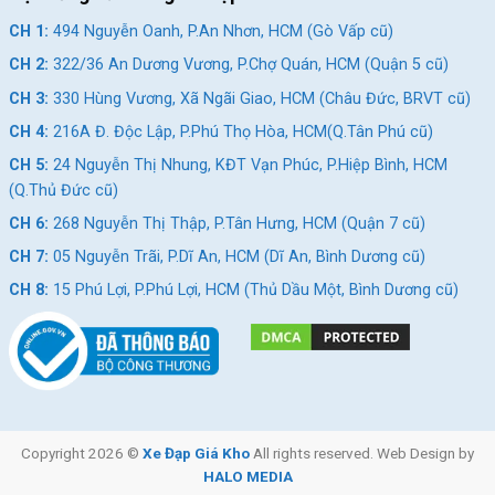
CH 1:
494 Nguyễn Oanh, P.An Nhơn, HCM (Gò Vấp cũ)
Địa Chỉ Các Cửa Hàng Xe Đạp Giá Kho:
CH 2:
322/36 An Dương Vương, P.Chợ Quán, HCM (Quận 5 cũ)
CH 1:
494 Nguyễn Oanh, P.An Nhơn, HCM (Gò Vấp cũ)
CH 3:
330 Hùng Vương, Xã Ngãi Giao, HCM (Châu Đức, BRVT cũ)
CH 2:
322/36 An Dương Vương, P.Chợ Quán, HCM (Quận
CH 4:
216A Đ. Độc Lập, P.Phú Thọ Hòa, HCM(Q.Tân Phú cũ)
5 cũ)
CH 5:
24 Nguyễn Thị Nhung, KĐT Vạn Phúc, P.Hiệp Bình, HCM
(Q.Thủ Đức cũ)
CH 3:
330 Hùng Vương, Xã Ngãi Giao, HCM (Châu Đức,
BRVT cũ)
CH 6:
268 Nguyễn Thị Thập, P.Tân Hưng, HCM (Quận 7 cũ)
CH 4:
216A Đ. Độc Lập, P.Phú Thọ Hòa, HCM(Q.Tân Phú
CH 7:
05 Nguyễn Trãi, P.Dĩ An, HCM (Dĩ An, Bình Dương cũ)
cũ)
CH 8:
15 Phú Lợi, P.Phú Lợi, HCM (Thủ Dầu Một, Bình Dương cũ)
CH 5:
24 Nguyễn Thị Nhung, KĐT Vạn Phúc, P.Hiệp Bình,
HCM (Q.Thủ Đức cũ)
CH 6:
268 Nguyễn Thị Thập, P.Tân Hưng, HCM (Quận 7
cũ)
CH 7:
05 Nguyễn Trãi, P.Dĩ An, HCM (Dĩ An, Bình Dương
Copyright 2026 ©
Xe Đạp Giá Kho
All rights reserved. Web Design by
cũ)
HALO MEDIA