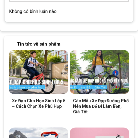
Không có bình luận nào
Tin tức về sản phẩm
Cọ vệ sinh xích xe đạp có thiết kế nhỏ gọn, dễ dàng cầm nắm
Tay cầm chắc chắn, dễ sử dụng
Xe Đạp Cho Học Sinh Lớp 5
Các Mẫu Xe Đạp Đường Phố
Việc sử dụng cọ vệ sinh xích xe đạp rất đơn giản.
– Cách Chọn Xe Phù Hợp
Nên Mua Để Đi Làm Bền,
Phần tay cầm được làm từ nhựa cứng cáp, cho cảm giác
Giá Tốt
cầm nắm thoải mái và thao tác dễ dàng
Nên sử dụng cùng với dung dịch vệ sinh chuyên dụng để
đạt hiệu quả tốt nhất. Quá trình này chỉ mất vài phút nhưng