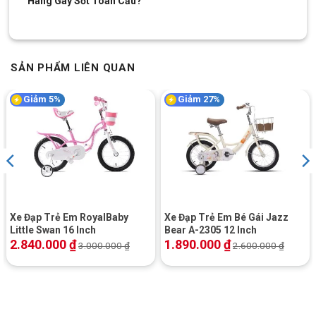
Hãng Gây Sốt Toàn Cầu?
trọng đối với các bé, vì khi mới tập đi xe, bé cần có cảm giác
chắc chắn và dễ điều khiển.
SẢN PHẨM LIÊN QUAN
Giảm 5%
Giảm 27%
Xe Đạp Trẻ Em RoyalBaby
Xe Đạp Trẻ Em Bé Gái Jazz
Little Swan 16 Inch
Bear A-2305 12 Inch
2.840.000
₫
1.890.000
₫
3.000.000
₫
2.600.000
₫
Bộ lốp ổn đỉnh, có sẵn bánh phụ
Ngoài ra, xe còn được trang bị bộ bánh phụ, giúp bé tập giữ