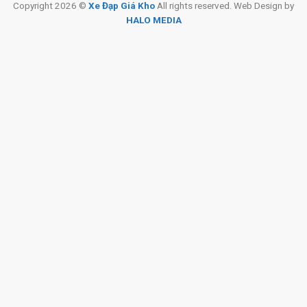
CH 2:
322/36 An Dương Vương, P.Chợ Quán, HCM (Quận
Copyright 2026 ©
Xe Đạp Giá Kho
All rights reserved. Web Design by
HALO MEDIA
5 cũ)
CH 3:
330 Hùng Vương, Xã Ngãi Giao, HCM (Châu Đức,
BRVT cũ)
CH 4:
216A Đ. Độc Lập, P.Phú Thọ Hòa, HCM(Q.Tân Phú
cũ)
CH 5:
24 Nguyễn Thị Nhung, KĐT Vạn Phúc, P.Hiệp Bình,
HCM (Q.Thủ Đức cũ)
CH 6:
268 Nguyễn Thị Thập, P.Tân Hưng, HCM (Quận 7
cũ)
CH 7:
05 Nguyễn Trãi, P.Dĩ An, HCM (Dĩ An, Bình Dương
cũ)
CH 8:
15 Phú Lợi, P.Phú Lợi, HCM (Thủ Dầu Một, Bình
Dương cũ)
SKU:
16zira1