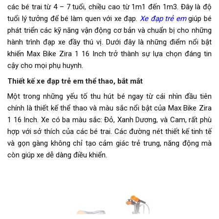
đĩa)
các bé trai từ 4 – 7 tuổi, chiều cao từ 1m1 đến 1m3. Đây là độ
tuổi lý tưởng để bé làm quen với xe đạp.
Xe đạp trẻ em
giúp bé
Tăng tốc sau (Gạt líp)
N/A
phát triển các kỹ năng vận động cơ bản và chuẩn bị cho những
hành trình đạp xe đầy thú vị. Dưới đây là những điểm nổi bật
Đùi đĩa
Hợp kim thép, Bi Côn
khiến Max Bike Zira 1 16 Inch trở thành sự lựa chọn đáng tin
cậy cho mọi phụ huynh.
Dĩa
1 Tầng
Thiết kế xe đạp trẻ em thể thao, bắt mắt
Líp
16T, Single Speed, 1 Tầng
Một trong những yếu tố thu hút bé ngay từ cái nhìn đầu tiên
chính là thiết kế thể thao và màu sắc nổi bật của Max Bike Zira
Sên (xích)
1/2×1/8x70L
1 16 Inch. Xe có ba màu sắc: Đỏ, Xanh Dương, và Cam, rất phù
Kích thước
16 inch
hợp với sở thích của các bé trai. Các đường nét thiết kế tinh tế
và gọn gàng không chỉ tạo cảm giác trẻ trung, năng động mà
Yên
Max Bike Da thể thao
còn giúp xe dễ dàng điều khiển.
Cọc/cốt yên
25.4x170mm STL Hợp kim thép
Lưu ý
Thông số kỹ thuật có thể sẽ
được thay đổi từ nhà sản xuất
nhằm nâng cao chất lượng sản