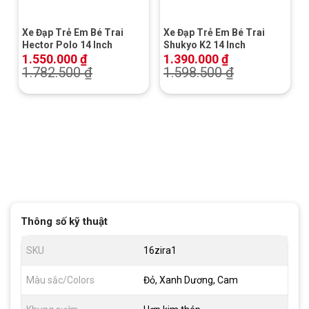
Xe Đạp Trẻ Em Bé Trai
Xe Đạp Trẻ Em Bé Trai
Hector Polo 14 Inch
Shukyo K2 14 Inch
1.550.000
₫
1.390.000
₫
1.782.500
₫
1.598.500
₫
Thông số kỹ thuật
SKU
16zira1
Màu sắc/Colors
Đỏ, Xanh Dương, Cam