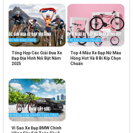
Tổng Hợp Các Giải Đua Xe
Top 4 Mẫu Xe Đạp Nữ Màu
Đạp Địa Hình Nổi Bật Năm
Hồng Hot Và 8 Bí Kíp Chọn
Hệ thống phanh nổi bật mang lại trải nghiệm an toàn
2025
Chuẩn
Nhờ vào hệ thống phanh này, các bậc phụ huynh có thể hoàn
toàn yên tâm khi bé điều khiển xe, đặc biệt là trong môi trường
đông đúc hoặc khi bé mới bắt đầu học đi xe.
Bộ lốp ổn định có sẵn bộ bánh phụ
Một điểm nổi bật của Max Bike Zira 1 16 Inch là bộ lốp xe có
kích thước lớn 16×2.40. Mẫu
xe đạp trẻ em 16 inch
giúp xe vận
hành ổn định và bám đường tốt hơn. Điều này cực kỳ quan
Vì Sao Xe Đạp BMW Chính