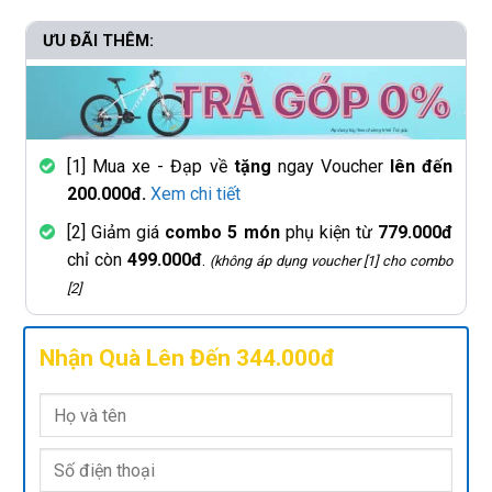
ƯU ĐÃI THÊM:
[1] Mua xe - Đạp về
tặng
ngay Voucher
lên đến
200.000đ.
Xem chi tiết
[2] Giảm giá
combo 5 món
phụ kiện từ
779.000đ
chỉ còn
499.000đ
.
(không áp dụng voucher [1] cho combo
[2]
Nhận Quà Lên Đến 344.000đ