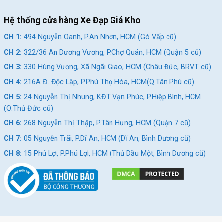
Xem thêm: Các mẫu xe đạp trẻ em mới nhất bạn có thể quan
tâm
Hệ thống cửa hàng Xe Đạp Giá Kho
Giảm 10%
Giảm 10%
CH 1:
494 Nguyễn Oanh, P.An Nhơn, HCM (Gò Vấp cũ)
CH 2:
322/36 An Dương Vương, P.Chợ Quán, HCM (Quận 5 cũ)
CH 3:
330 Hùng Vương, Xã Ngãi Giao, HCM (Châu Đức, BRVT cũ)
CH 4:
216A Đ. Độc Lập, P.Phú Thọ Hòa, HCM(Q.Tân Phú cũ)
CH 5:
24 Nguyễn Thị Nhung, KĐT Vạn Phúc, P.Hiệp Bình, HCM
(Q.Thủ Đức cũ)
Xe Đạp Địa Hình Trẻ Em QT
Xe Đạp Địa Hình Trẻ Em QT
CH 6:
268 Nguyễn Thị Thập, P.Tân Hưng, HCM (Quận 7 cũ)
Bike QT122 22 Inch
Bike QT120 20 Inch
CH 7:
05 Nguyễn Trãi, P.Dĩ An, HCM (Dĩ An, Bình Dương cũ)
2.790.000
₫
2.690.000
₫
CH 8:
15 Phú Lợi, P.Phú Lợi, HCM (Thủ Dầu Một, Bình Dương cũ)
3.100.000
₫
3.000.000
₫
Địa Chỉ Các Cửa Hàng Xe Đạp Giá Kho:
CH 1:
494 Nguyễn Oanh, P.An Nhơn, HCM (Gò Vấp cũ)