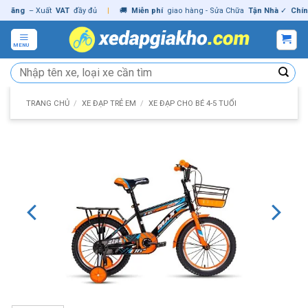
Skip
ng
– Xuất
VAT
đầy đủ
|
🚚
Miễn phí
giao hàng - Sửa Chữa
Tận Nhà
✓
Chính hã
to
content
MENU
Tìm
kiếm:
TRANG CHỦ
/
XE ĐẠP TRẺ EM
/
XE ĐẠP CHO BÉ 4-5 TUỔI