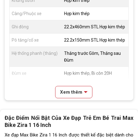
Khung sườn
Hợp kim thép
Càng/Phuộc xe
Hợp kim thép
Ghi đông
22.2x460mm STL Hợp kim thép
Pô tăng/cổ xe
22.2x150mm STL Hợp kim thép
Hệ thống phanh (thắng)
Thắng trước Gôm, Thắng sau
Đùm
Đùm xe
Hợp kim thép, Bi côn 20H
Vành xe
Single Wall, 20H, Scharder
Xem thêm
Valve, hợp kim nhôm
Lốp xe
16x2.40
Đặc Điểm Nổi Bật Của Xe Đạp Trẻ Em Bé Trai Max
Tay đề
N/A
Bike Zira 1 16 Inch
Tăng tốc trước (Gạt
N/A
Xe đạp Max Bike Zira 1 16 Inch được thiết kế đặc biệt dành cho