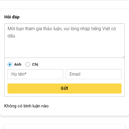
Block
"hinh-anh-dia-chi-chan-trang-san-pham"
not found
Hỏi đáp
Anh
Chị
GỬI
Không có bình luận nào