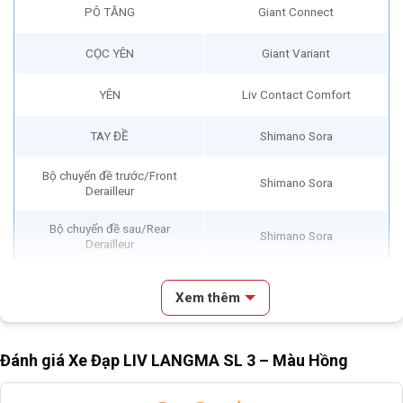
PÔ TĂNG
Giant Connect
CỌC YÊN
Giant Variant
YÊN
Liv Contact Comfort
TAY ĐỀ
Shimano Sora
Bộ chuyển đề trước/Front
Shimano Sora
Derailleur
Bộ chuyển đề sau/Rear
Shimano Sora
Derailleur
BỘ CỤM THẮNG
Tektro R315
Xem thêm
TAY THẮNG
N/A
Đánh giá Xe Đạp LIV LANGMA SL 3 – Màu Hồng
BỘ LÍP
Shimano CS-HG400 11-34