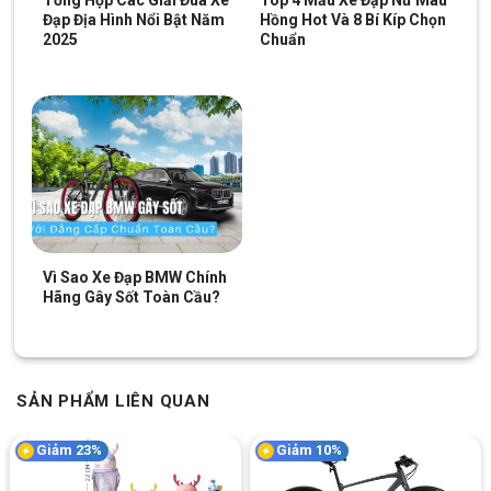
Tổng Hợp Các Giải Đua Xe
Top 4 Mẫu Xe Đạp Nữ Màu
Đạp Địa Hình Nổi Bật Năm
Hồng Hot Và 8 Bí Kíp Chọn
2025
Chuẩn
Vì Sao Xe Đạp BMW Chính
Hãng Gây Sốt Toàn Cầu?
SẢN PHẨM LIÊN QUAN
Giảm 23%
Giảm 10%