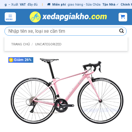
Skip
– Xuất
VAT
đầy đủ
|
🚚
Miễn phí
giao hàng - Sửa Chữa
Tận Nhà
✓
Chính hãng
to
content
MENU
Tìm
kiếm:
TRANG CHỦ
/
UNCATEGORIZED
Giảm 26%