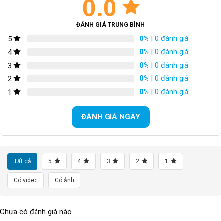
0.0
XÍCH
KMC X9
GIÒ DĨA
ĐÁNH GIÁ TRUNG BÌNH
Shimano FC-R3000, 34/50
0%
| 0 đánh giá
5
VÀNH
CR31 wheelset
0%
| 0 đánh giá
4
0%
| 0 đánh giá
3
LỐP XE/TIRES
Giant S-R4, 700X25c
0%
| 0 đánh giá
2
0%
| 0 đánh giá
1
CÂN NẶNG
N/A
TỐC ĐỘ
N/A
ĐÁNH GIÁ NGAY
TRỤC GIỮA
N/A
Bi BÁNH
Bi côn
Tất cả
5
4
3
2
1
Có video
Có ảnh
CỐT BÁNH TRƯỚC
Cốt vẹn
CỐT BÁNH SAU
Cốt vẹn
Chưa có đánh giá nào.