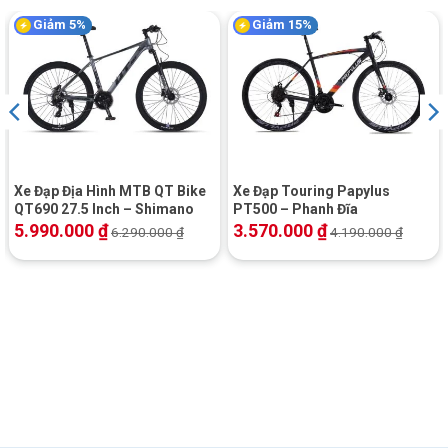
Giảm 5%
Giảm 15%
Xe Đạp Địa Hình MTB QT Bike
Xe Đạp Touring Papylus
QT690 27.5 Inch – Shimano
PT500 – Phanh Đĩa
5.990.000
₫
3.570.000
₫
6.290.000
₫
4.190.000
₫