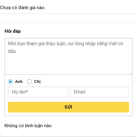
Chưa có đánh giá nào.
TRỤC GIỮA
N/A
Bi BÁNH
Bi côn
Hỏi đáp
CỐT BÁNH TRƯỚC
Cốt vẹn
CỐT BÁNH SAU
Cốt vẹn
Block
"hinh-anh-dia-chi-chan-trang-san-pham"
not found
Anh
Chị
GỬI
Không có bình luận nào