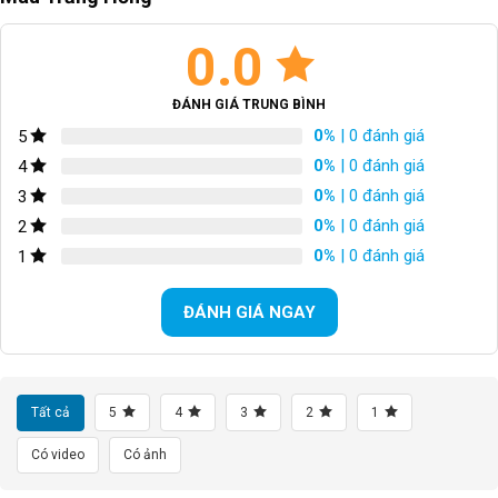
Shimano SLX
Derailleur
0.0
BỘ CỤM THẮNG
Đĩa dầu TRP SLATE
ĐÁNH GIÁ TRUNG BÌNH
TAY THẮNG
N/A
0%
| 0 đánh giá
5
0%
| 0 đánh giá
4
BỘ LÍP
Shimano 11-40T 11S
0%
| 0 đánh giá
3
XÍCH
N/A
0%
| 0 đánh giá
2
0%
| 0 đánh giá
1
GIÒ DĨA
Nhôm 28/38T
ĐÁNH GIÁ NGAY
VÀNH
Hợp kim nhôm
LỐP XE/TIRES
27.5×2.1 60TPI
Tất cả
5
4
3
2
1
CÂN NẶNG
N/A
Có video
Có ảnh
TỐC ĐỘ
2*11S