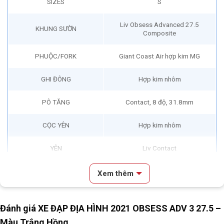
SIZES
S
Liv Obsess Advanced 27.5
KHUNG SƯỜN
Composite
PHUỘC/FORK
Giant Coast Air hợp kim MG
GHI ĐÔNG
Hợp kim nhôm
PÔ TĂNG
Contact, 8 độ, 31.8mm
CỌC YÊN
Hợp kim nhôm
YÊN
Liv Contact
TAY ĐỀ
Shimano SLX 2×11S
Xem thêm
Bộ chuyển đề trước/Front
Shimano SLX
Derailleur
Đánh giá XE ĐẠP ĐỊA HÌNH 2021 OBSESS ADV 3 27.5 –
Màu Trắng Hồng
Bộ chuyển đề sau/Rear