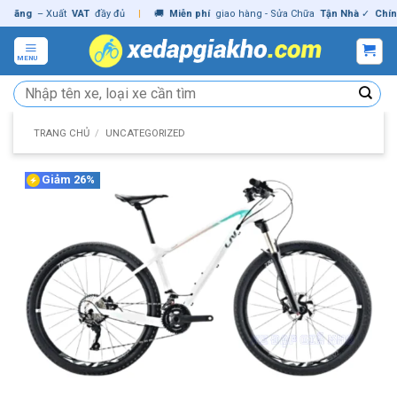
Skip
ng
– Xuất
VAT
đầy đủ
|
🚚
Miễn phí
giao hàng - Sửa Chữa
Tận Nhà
✓
Chính hã
to
content
MENU
Tìm
kiếm:
TRANG CHỦ
/
UNCATEGORIZED
Giảm 26%