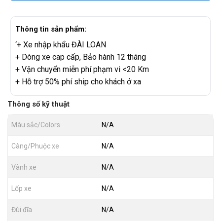
Thông tin sản phẩm:
‘+ Xe nhập khẩu ĐÀI LOAN
+ Dòng xe cap cấp, Bảo hành 12 tháng
+ Vận chuyển miễn phí phạm vi <20 Km
+ Hỗ trợ 50% phí ship cho khách ở xa
Thông số kỹ thuật
Màu sắc/Colors
N/A
Càng/Phuộc xe
N/A
Vành xe
N/A
Lốp xe
N/A
Đùi đĩa
N/A