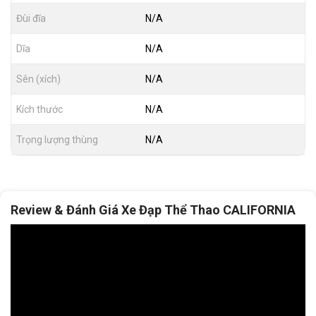
Đùi đĩa
N/A
Dĩa
N/A
Sên (xích)
N/A
Kích thước
N/A
Trọng lượng thùng
N/A
Review & Đánh Giá Xe Đạp Thể Thao CALIFORNIA