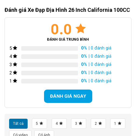
Đánh giá Xe Đạp Địa Hình 26 Inch California 100CC
0.0
ĐÁNH GIÁ TRUNG BÌNH
0%
| 0 đánh giá
5
0%
| 0 đánh giá
4
0%
| 0 đánh giá
3
0%
| 0 đánh giá
2
0%
| 0 đánh giá
1
ĐÁNH GIÁ NGAY
Block
"hinh-anh-dia-chi-chan-trang-san-pham"
not found
SKU:
CL-100CC
Tất cả
5
4
3
2
1
Có video
Có ảnh