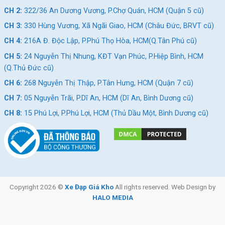
CH 2:
322/36 An Dương Vương, P.Chợ Quán, HCM (Quận 5 cũ)
CH 3:
330 Hùng Vương, Xã Ngãi Giao, HCM (Châu Đức, BRVT cũ)
CH 4:
216A Đ. Độc Lập, P.Phú Thọ Hòa, HCM(Q.Tân Phú cũ)
CH 5:
24 Nguyễn Thị Nhung, KĐT Vạn Phúc, P.Hiệp Bình, HCM
(Q.Thủ Đức cũ)
CH 6:
268 Nguyễn Thị Thập, P.Tân Hưng, HCM (Quận 7 cũ)
CH 7:
05 Nguyễn Trãi, P.Dĩ An, HCM (Dĩ An, Bình Dương cũ)
CH 8:
15 Phú Lợi, P.Phú Lợi, HCM (Thủ Dầu Một, Bình Dương cũ)
Copyright 2026 ©
Xe Đạp Giá Kho
All rights reserved. Web Design by
HALO MEDIA