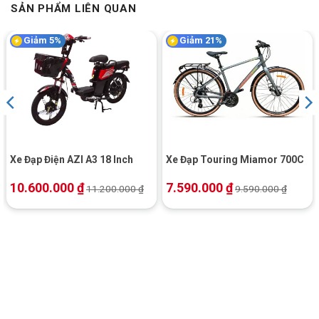
SẢN PHẨM LIÊN QUAN
Giảm 5%
Giảm 21%
Xe Đạp Điện AZI A3 18 Inch
Xe Đạp Touring Miamor 700C
10.600.000
₫
7.590.000
₫
11.200.000
₫
9.590.000
₫