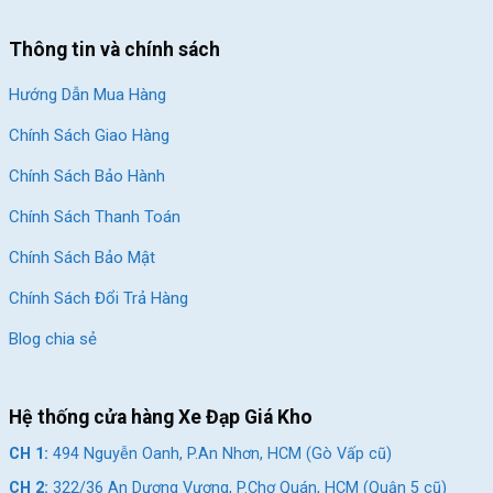
Line XT350 là một hệ thống hiện đại. Thiết kế để đáp ứng mọi
yêu cầu của người lái xe qua các địa hình khác nhau.
Thông tin và chính sách
Tay đề Shimano, xe có khả năng điều chỉnh giữa 3 đĩa và 7 líp,
Hướng Dẫn Mua Hàng
cho phép người lái điều chỉnh tốc độ một cách linh hoạt.
Đùi đĩa và đĩa được chế tạo từ hợp kim thép, đảm bảo độ bền
Chính Sách Giao Hàng
và ổn định trong quá trình sử dụng.
Chính Sách Bảo Hành
Chính Sách Thanh Toán
Chính Sách Bảo Mật
Chính Sách Đổi Trả Hàng
Blog chia sẻ
Hệ thống cửa hàng Xe Đạp Giá Kho
CH 1:
494 Nguyễn Oanh, P.An Nhơn, HCM (Gò Vấp cũ)
CH 2:
322/36 An Dương Vương, P.Chợ Quán, HCM (Quận 5 cũ)