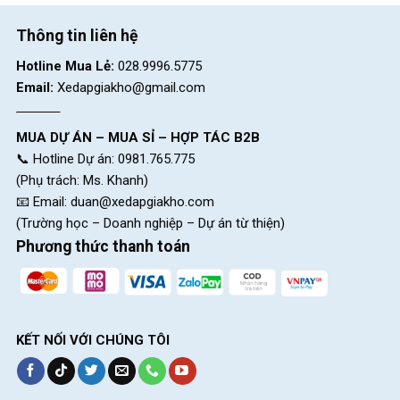
Thông tin liên hệ
Hotline Mua Lẻ:
028.9996.5775
Email:
Xedapgiakho@gmail.com
MUA DỰ ÁN – MUA SỈ – HỢP TÁC B2B
📞 Hotline Dự án: 0981.765.775
(Phụ trách: Ms. Khanh)
📧 Email:
duan@xedapgiakho.com
(Trường học – Doanh nghiệp – Dự án từ thiện)
Phương thức thanh toán
Phanh thắng đĩa cơ
KẾT NỐI VỚI CHÚNG TÔI
Bộ Group Shimano 3 đĩa và 7 líp
Bộ truyền động Shimano trên chiếc Xe đạp địa hình MTB Black