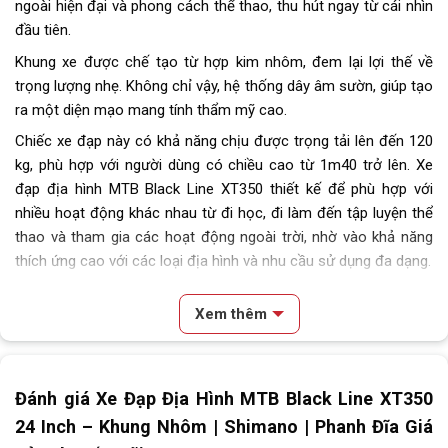
ngoài hiện đại và phong cách thể thao, thu hút ngay từ cái nhìn
đầu tiên.
Khung xe được chế tạo từ hợp kim nhôm, đem lại lợi thế về
trọng lượng nhẹ. Không chỉ vậy, hệ thống dây âm sườn, giúp tạo
ra một diện mạo mang tính thẩm mỹ cao.
Chiếc xe đạp này có khả năng chịu được trọng tải lên đến 120
kg, phù hợp với người dùng có chiều cao từ 1m40 trở lên. Xe
đạp địa hình MTB Black Line XT350 thiết kế để phù hợp với
nhiều hoạt động khác nhau từ đi học, đi làm đến tập luyện thể
thao và tham gia các hoạt động ngoài trời, nhờ vào khả năng
thích ứng cao với các loại địa hình và nhu cầu sử dụng đa dạng.
Xem thêm
Nội dung chính
Đánh giá Xe Đạp Địa Hình MTB Black Line XT350
Đặc Điểm Nổi Bật Của Xe Đạp Địa Hình MTB Black Line XT350 24
Inch
24 Inch – Khung Nhôm | Shimano | Phanh Đĩa Giá
Thiết kế hiện đại và thể thao