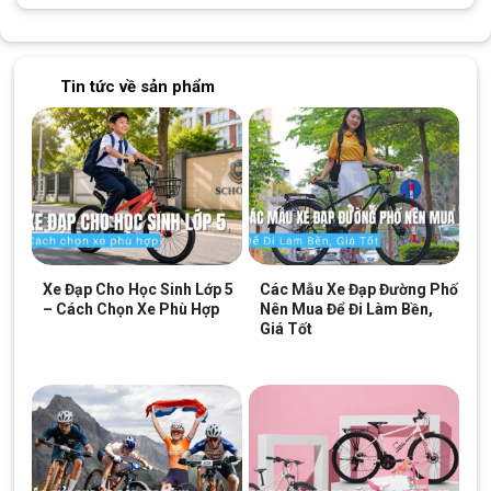
Phuộc lò xo giảm sóc
Phuộc lò xo trên chiếc xe đạp Black Line XT350 làm từ hợp kim
thép, một vật liệu được chọn lọc kỹ càng để cung cấp độ bền
Tin tức về sản phẩm
cao và khả năng chịu lực tốt. Khả năng giảm chấn hiệu quả, duy
trì tính linh hoạt và ổn định sau các tác động mạnh, từ đó giảm
thiểu rủi ro hư hỏng dưới tác động lực lớn.
Điều này không chỉ làm tăng sự thoải mái khi di chuyển trên các
đoạn đường gập ghềnh hoặc đầy sỏi đá. Sử dụng phuộc lò xo
giảm sóc, người dùng sẽ có trải nghiệm an toàn hơn và hiệu
quả hơn trên mọi loại địa hình.
Xe Đạp Cho Học Sinh Lớp 5
Các Mẫu Xe Đạp Đường Phố
– Cách Chọn Xe Phù Hợp
Nên Mua Để Đi Làm Bền,
Giá Tốt