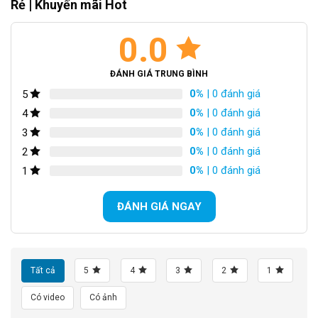
Rẻ | Khuyến mãi Hot
Phuộc lò xo giảm sóc
Phanh đĩa cơ hiện đại
0.0
Bộ Group Shimano 3 đĩa và 7 líp
Kết Luận
ĐÁNH GIÁ TRUNG BÌNH
0%
| 0 đánh giá
5
0%
| 0 đánh giá
4
Xe Đạp Địa Hình MTB Black Line XT350
0%
| 0 đánh giá
3
0%
| 0 đánh giá
2
0%
| 0 đánh giá
1
ĐÁNH GIÁ NGAY
Tất cả
5
4
3
2
1
Có video
Có ảnh