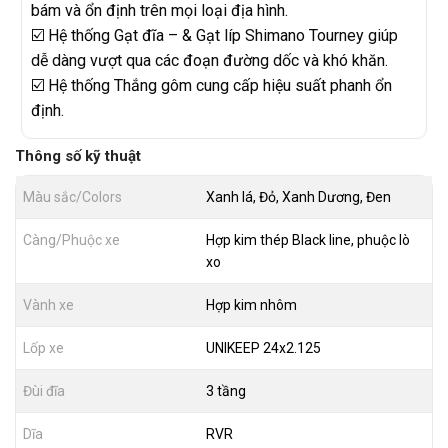
bám và ổn định trên mọi loại địa hình.
☑️ Hệ thống Gạt đĩa – & Gạt líp Shimano Tourney giúp
dễ dàng vượt qua các đoạn đường dốc và khó khăn.
☑️ Hệ thống Thắng gôm cung cấp hiệu suất phanh ổn
định.
Thông số kỹ thuật
Màu sắc/Colors
Xanh lá, Đỏ, Xanh Dương, Đen
Càng/Phuộc xe
Hợp kim thép Black line, phuộc lò
xo
Vành xe
Hợp kim nhôm
Lốp xe
UNIKEEP 24x2.125
Đùi đĩa
3 tầng
Dĩa
RVR