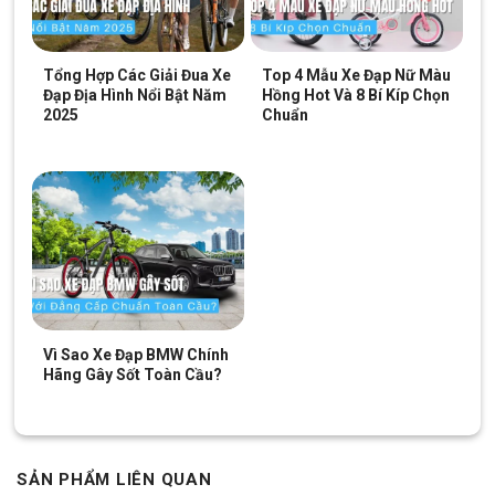
Tổng Hợp Các Giải Đua Xe
Top 4 Mẫu Xe Đạp Nữ Màu
Đạp Địa Hình Nổi Bật Năm
Hồng Hot Và 8 Bí Kíp Chọn
2025
Chuẩn
Phuộc lò xo giảm sóc
Xem thêm: Một số mẫu xe đạp địa hình MTB
được yêu thích nhất hiện nay
Giảm 10%
Giảm 4%
Vì Sao Xe Đạp BMW Chính
Hãng Gây Sốt Toàn Cầu?
Xe Đạp Địa Hình MTB Life
Xe Đạp Địa Hình MTB
SẢN PHẨM LIÊN QUAN
MX900 27.5 Inch –
Miamor Forteen 24 Inch –