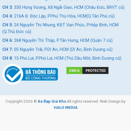
CH 3:
330 Hùng Vương, Xã Ngãi Giao, HCM (Châu Đức, BRVT cũ)
Hệ thống tăng tốc sau sử dụng gạt líp Shimano Tourney TZ
CH 4:
216A Đ. Độc Lập, P.Phú Thọ Hòa, HCM(Q.Tân Phú cũ)
CH 5:
24 Nguyễn Thị Nhung, KĐT Vạn Phúc, P.Hiệp Bình, HCM
(Q.Thủ Đức cũ)
Xem thêm: Một số mẫu xe đạp thể thao
trong tầm giá 3-5 triệu
CH 6:
268 Nguyễn Thị Thập, P.Tân Hưng, HCM (Quận 7 cũ)
CH 7:
05 Nguyễn Trãi, P.Dĩ An, HCM (Dĩ An, Bình Dương cũ)
Giảm 11%
Giảm 14%
CH 8:
15 Phú Lợi, P.Phú Lợi, HCM (Thủ Dầu Một, Bình Dương cũ)
Copyright 2026 ©
Xe Đạp Giá Kho
All rights reserved. Web Design by
Xe Đạp Thể Thao Hector
Xe Đạp Địa Hình MTB
HALO MEDIA
Look 2B 26 Inch
Hector Fuji 3B 27.5 Inch
3.190.000
₫
3.590.000
₫
3.590.000
₫
4.190.000
₫