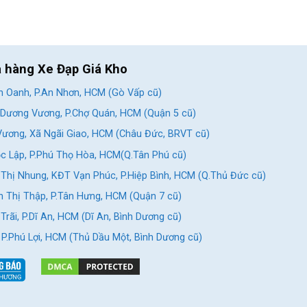
a hàng Xe Đạp Giá Kho
 Oanh, P.An Nhơn, HCM (Gò Vấp cũ)
Dương Vương, P.Chợ Quán, HCM (Quận 5 cũ)
ương, Xã Ngãi Giao, HCM (Châu Đức, BRVT cũ)
c Lập, P.Phú Thọ Hòa, HCM(Q.Tân Phú cũ)
Thị Nhung, KĐT Vạn Phúc, P.Hiệp Bình, HCM (Q.Thủ Đức cũ)
 Thị Thập, P.Tân Hưng, HCM (Quận 7 cũ)
rãi, P.Dĩ An, HCM (Dĩ An, Bình Dương cũ)
, P.Phú Lợi, HCM (Thủ Dầu Một, Bình Dương cũ)