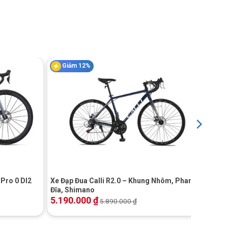
Giảm 12%
+
Pro 0 DI2
Xe Đạp Đua Calli R2.0 – Khung Nhôm, Phanh
Đĩa, Shimano
5.190.000
₫
5.890.000
₫