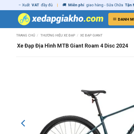
Skip
ãng
– Xuất
VAT
đầy đủ
|
🚚
Miễn phí
giao hàng - Sửa Chữa
Tận Nhà
to
content
DANH M
TRANG CHỦ
/
THƯƠNG HIỆU XE ĐẠP
/
XE ĐẠP GIANT
Xe Đạp Địa Hình MTB Giant Roam 4 Disc 2024