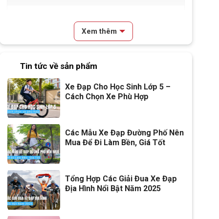
Lưu ý
Thông số kỹ thuật có thể sẽ
được thay đổi từ nhà sản xuất
Xem thêm
nhằm nâng cao chất lượng
sản phẩm.
Tin tức về sản phẩm
Xe Đạp Cho Học Sinh Lớp 5 –
Cách Chọn Xe Phù Hợp
Các Mẫu Xe Đạp Đường Phố Nên
Mua Để Đi Làm Bền, Giá Tốt
Tổng Hợp Các Giải Đua Xe Đạp
Địa Hình Nổi Bật Năm 2025