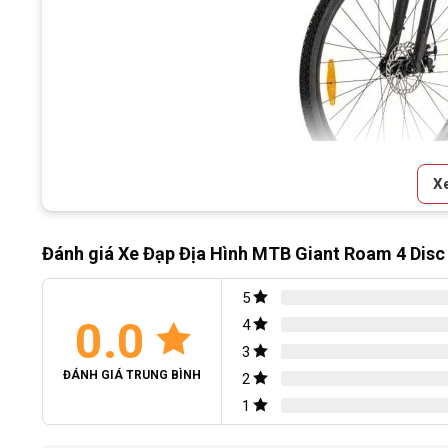
X
Xe Đạp Địa Hình MTB Giant Roam 4 Disc được th
Đánh giá Xe Đạp Địa Hình MTB Giant Roam 4 Disc
5
0.0
4
3
ĐÁNH GIÁ TRUNG BÌNH
2
1