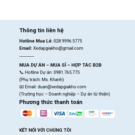
Hệ thống phanh đĩa, lực phanh 
Thông tin liên hệ
Hotline Mua Lẻ:
028.9996.5775
Email:
Xedapgiakho@gmail.com
MUA DỰ ÁN – MUA SỈ – HỢP TÁC B2B
📞 Hotline Dự án: 0981.765.775
(Phụ trách: Ms. Khanh)
📧 Email:
duan@xedapgiakho.com
(Trường học – Doanh nghiệp – Dự án từ thiện)
Phương thức thanh toán
KẾT NỐI VỚI CHÚNG TÔI