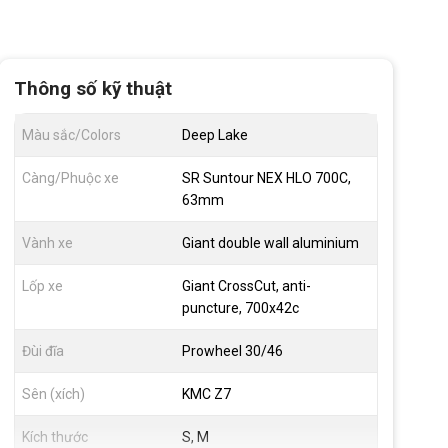
Thông số kỹ thuật
Màu sắc/Colors
Deep Lake
Càng/Phuộc xe
SR Suntour NEX HLO 700C,
63mm
Vành xe
Giant double wall aluminium
Lốp xe
Giant CrossCut, anti-
puncture, 700x42c
Đùi đĩa
Prowheel 30/46
Sên (xích)
KMC Z7
Kích thước
S, M