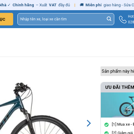
✓
Chính hãng
– Xuất
VAT
đầy đủ
|
🚚
Miễn phí
giao hàng - Sửa Chữa
T
Tìm
Hot
ỤC
kiếm:
028
Sản phẩm này hi
ƯU ĐÃI THÊM
[1] Mua xe -
[2] Giảm giá