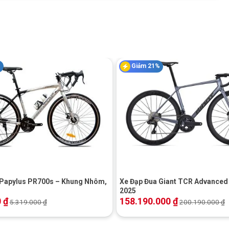
p thụ rung chấn từ mặt đường, bảo vệ cổ tay và mang lại trải
%
Giảm 21%
+
 Papylus PR700s – Khung Nhôm,
Xe Đạp Đua Giant TCR Advanced 
2025
0
₫
158.190.000
₫
5.319.000
₫
200.190.000
₫