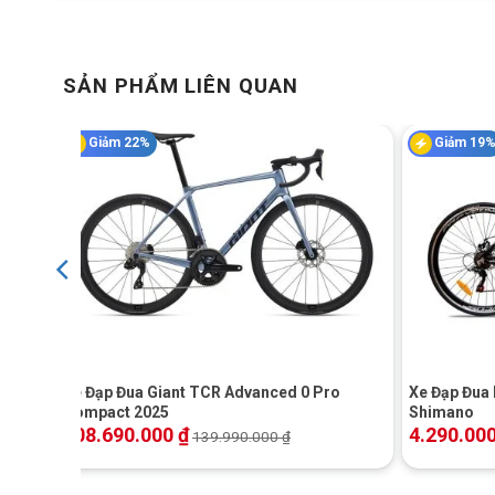
mượt mà và chính xác. Phuộc giảm xóc phía trước giúp hấ
nghiệm lái êm ái hơn.
SẢN PHẨM LIÊN QUAN
Giảm 22%
Giảm 19
+
+
Càng
Xe Đạp Đua Giant TCR Advanced 0 Pro
Xe Đạp Đua
ẻ |
Compact 2025
Shimano
108.690.000
₫
4.290.00
139.990.000
₫