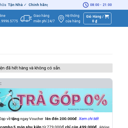
ận Nhà
✓
Chính hãng
– Xuất
VAT
đầy đủ
|
🚚
Miễn phí
giao hàng - S
08:00 - 21:00
Giao hàng
Hệ thống
line
Giỏ Hàng /
miễn phí 24/7
0
₫
cửa hàng
.9996.5775
ện đã hết hàng và không có sẵn.
:
 Đạp về
tặng
ngay Voucher
lên đến 200.000đ
.
Xem chi tiết
combo 5 món phụ kiện
từ 779.000đ
chỉ còn 499.000đ.
(không