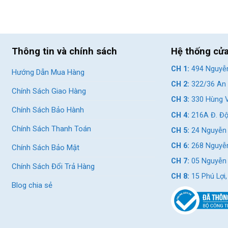
mạnh đảm bỏa an toàn cho người đạp.
Thông tin và chính sách
Hệ thống cử
CH 1:
494 Nguyễn
Hướng Dẫn Mua Hàng
CH 2:
322/36 An 
Chính Sách Giao Hàng
CH 3:
330 Hùng V
Chính Sách Bảo Hành
CH 4:
216A Đ. Độ
Chính Sách Thanh Toán
CH 5:
24 Nguyễn 
CH 6:
268 Nguyễn
Chính Sách Bảo Mật
CH 7:
05 Nguyễn T
Chính Sách Đổi Trả Hàng
CH 8:
15 Phú Lợi
Blog chia sẻ