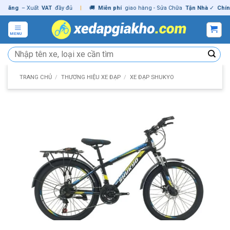
Skip
ng
– Xuất
VAT
đầy đủ
|
🚚
Miễn phí
giao hàng - Sửa Chữa
Tận Nhà
✓
Chính hã
to
content
MENU
Tìm
kiếm:
TRANG CHỦ
/
THƯƠNG HIỆU XE ĐẠP
/
XE ĐẠP SHUKYO