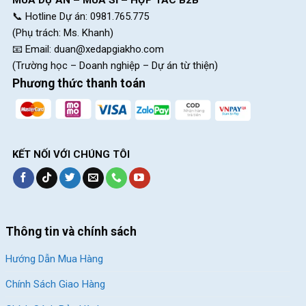
📞 Hotline Dự án: 0981.765.775
CH 7:
05 Nguyễn Trãi, P.Dĩ An, HCM (Dĩ An, Bình Dương
(Phụ trách: Ms. Khanh)
cũ)
📧 Email:
duan@xedapgiakho.com
CH 8:
15 Phú Lợi, P.Phú Lợi, HCM (Thủ Dầu Một, Bình
(Trường học – Doanh nghiệp – Dự án từ thiện)
Dương cũ)
Phương thức thanh toán
SKU:
24S650
Thẻ:
Hợp Kim Thép
,
Shimano Tourney
,
Xe đạp địa hình Shimano
Tourney
,
Xe đạp địa hình trẻ em
KẾT NỐI VỚI CHÚNG TÔI
Thông tin và chính sách
Hướng Dẫn Mua Hàng
Chính Sách Giao Hàng