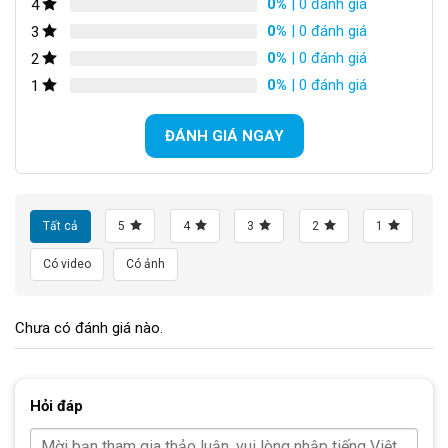
0%
| 0 đánh giá
4
Phuộc Giảm Sóc Lò Xo – Sự Linh Hoạt và Thoải Mái
0%
| 0 đánh giá
3
0%
| 0 đánh giá
2
Phuộc giảm sóc lò xo được làm từ hợp kim thép, mang lại sự
linh hoạt và thoải mái trên mọi địa hình. Điều này giúp chiếc xe
0%
| 0 đánh giá
1
di chuyển mượt mà, dễ dàng vượt qua những đoạn đường khó
khăn.
ĐÁNH GIÁ NGAY
Tất cả
5
4
3
2
1
Có video
Có ảnh
Chưa có đánh giá nào.
Hỏi đáp