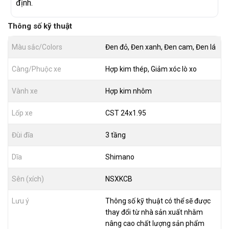
định.
Thông số kỹ thuật
Màu sắc/Colors
Đen đỏ, Đen xanh, Đen cam, Đen lá
Càng/Phuộc xe
Hợp kim thép, Giảm xóc lò xo
Vành xe
Hợp kim nhôm
Lốp xe
CST 24x1.95
Đùi đĩa
3 tầng
Dĩa
Shimano
Sên (xích)
NSXKCB
Lưu ý
Thông số kỹ thuật có thể sẽ được
thay đổi từ nhà sản xuất nhằm
nâng cao chất lượng sản phẩm