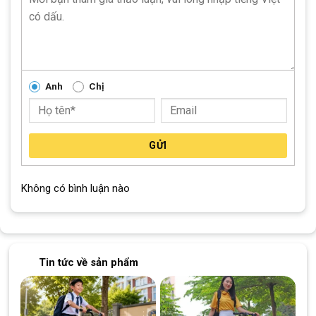
Pô tăng hợp kim nhôm
Anh
Chị
GỬI
Không có bình luận nào
Phuộc giảm sóc lò xo được làm từ hợp kim thép
Tin tức về sản phẩm
Hệ Thống Phanh Đĩa Cơ – An Toàn Đặc Biệt
Hệ thống phanh đĩa cơ không chỉ đảm bảo an toàn mà còn tạo