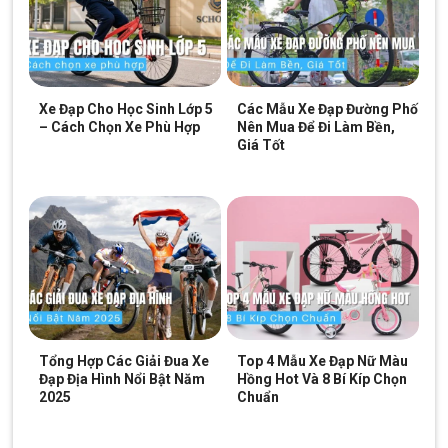
ra sự kiểm soát tuyệt vời. Điều này giúp bạn dễ dàng giảm tốc
và quản lý tốc độ trên mọi dạng đường, đặc biệt là trên những
đoạn đường trải đá.
Xe Đạp Cho Học Sinh Lớp 5
Các Mẫu Xe Đạp Đường Phố
Hệ thống phanh đĩa cơ lực phanh mạnh mẽ
– Cách Chọn Xe Phù Hợp
Nên Mua Để Đi Làm Bền,
Giá Tốt
Bộ Truyền Động Shimano – Đỉnh Cao Chất Lượng
Tay đề Shimano mang lại độ chính xác và độ mượt mà, tạo ra
trải nghiệm tuyệt vời. Bộ tăng tốc trước và đùi đĩa hợp kim thép
Shimano TZ tạo ra hệ thống tăng tốc linh hoạt và mạnh mẽ,
đưa bạn đến mọi đích đến một cách nhanh chóng và hiệu quả.
Đùm hợp kim thép, bi côn
Tổng Hợp Các Giải Đua Xe
Top 4 Mẫu Xe Đạp Nữ Màu
Đạp Địa Hình Nổi Bật Năm
Hồng Hot Và 8 Bí Kíp Chọn
Gạt líp Shimano cao cấp
2025
Chuẩn
Giò dĩa thép 3 tầng cứng cáp