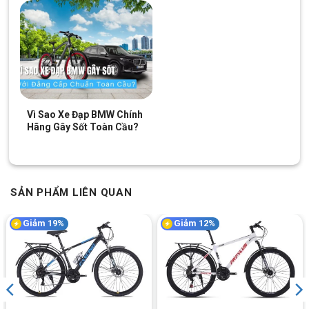
Líp Xe Đạp Địa Hình MTB Shukyo S650 24 Inch
Vận Hành Ổn Định
Vành hợp kim nhôm giảm trọng lượng, kết hợp với lốp CST
Vì Sao Xe Đạp BMW Chính
24×1.95 chống mài mòn, tạo ra sự ổn định trên mọi dạng
Hãng Gây Sốt Toàn Cầu?
đường. Cho dù là những con đường nhỏ hay những địa hình khó
khăn, chiếc xe vẫn vận hành ổn định.
Sử dụng lốp CST kết hợp vành nhôm
SẢN PHẨM LIÊN QUAN
Giảm 19%
Giảm 12%
Trang bị baga sau, có khả năng chịu trọng tải lên đến 25kg
Kết Luận
Xe Đạp Địa Hình MTB Shukyo S650 24 Inch phù hợp với mọi