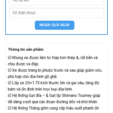
Thông tin sản phẩm:
☑️ Khung xe được làm từ Hợp kim thép &, rất bền và
chịu được va đập.
☑️ Xe được trang bị phuộc trước và sau giúp giảm xóc,
phù hợp cho địa hình gồ ghề.
☑️ Lốp xe 20×1.75 kích thước lớn và gai sâu, tăng độ
bám và ổn định trên mọi loại địa hình.
☑️ Hệ thống Gạt đĩa – & Gạt líp Shimano Tourney giúp
dễ dàng vượt qua các đoạn đường dốc và khó khăn.
☑️ Hệ thống Thắng gôm cung cấp hiệu suất phanh ổn