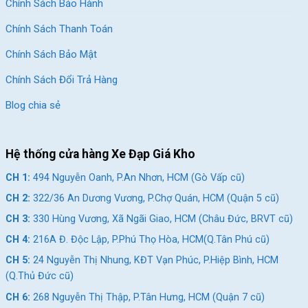
Chính Sách Bảo Hành
Chính Sách Thanh Toán
Chính Sách Bảo Mật
Chính Sách Đổi Trả Hàng
Blog chia sẻ
Hệ thống cửa hàng Xe Đạp Giá Kho
CH 1:
494 Nguyễn Oanh, P.An Nhơn, HCM (Gò Vấp cũ)
CH 2:
322/36 An Dương Vương, P.Chợ Quán, HCM (Quận 5 cũ)
CH 3:
330 Hùng Vương, Xã Ngãi Giao, HCM (Châu Đức, BRVT cũ)
CH 4:
216A Đ. Độc Lập, P.Phú Thọ Hòa, HCM(Q.Tân Phú cũ)
CH 5:
24 Nguyễn Thị Nhung, KĐT Vạn Phúc, P.Hiệp Bình, HCM
(Q.Thủ Đức cũ)
CH 6:
268 Nguyễn Thị Thập, P.Tân Hưng, HCM (Quận 7 cũ)