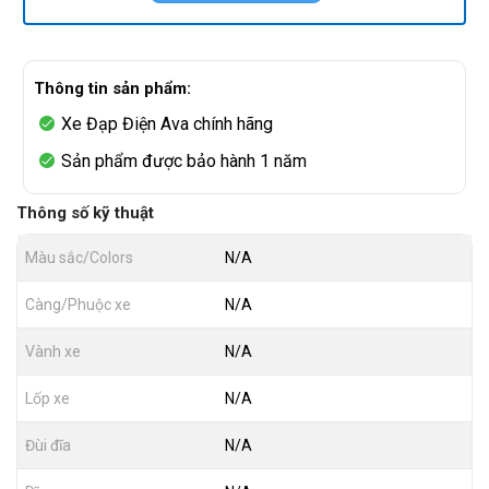
Thông tin sản phẩm:
Xe Đạp Điện Ava chính hãng
Sản phẩm được bảo hành 1 năm
Thông số kỹ thuật
Màu sắc/Colors
N/A
Càng/Phuộc xe
N/A
Vành xe
N/A
Lốp xe
N/A
Đùi đĩa
N/A