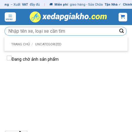
Skip
ng
– Xuất
VAT
đầy đủ
|
🚚
Miễn phí
giao hàng - Sửa Chữa
Tận Nhà
✓
Chính hã
to
content
MENU
Tìm
kiếm:
TRANG CHỦ
/
UNCATEGORIZED