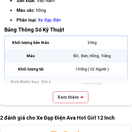
Sản xuất:
Việt Nam
Màu sắc:
hồng
Phân loại:
Xe đạp điện
Bảng Thông Số Kỹ Thuật
Khối lượng bản thân
33kg
Màu
Đỏ , Đen, Hồng, Trắng
Khối lượng tải
130kg ( 02 Người )
Kích thước bao : Dài x
120×55×90
Rộng x Cao
Xem thêm
Loại đông cơ
Đông cơ điện 1 chiều, không chổi than
Nội dung chính
Công suất lớn nhất
250W
2 đánh giá cho
Xe Đạp Điện Ava Hot Girl 12 Inch
Video Review & Đánh Giá Xe Đạp Điện Ava Hot Girl 12 Inch
Điện áp
48V – 12Ah
Mô Tả Cơ Bản