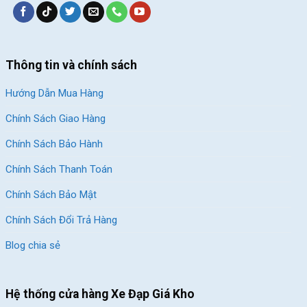
Thông tin và chính sách
Hướng Dẫn Mua Hàng
Chính Sách Giao Hàng
Chính Sách Bảo Hành
Chính Sách Thanh Toán
Yên
Xe Đạp Điện Ava Hot Girl 12 Inch
Chính Sách Bảo Mật
Chính Sách Đổi Trả Hàng
Nếu lắp đặt đầy đủ yên xe, xe này có thể chở được 2 người lớn
Blog chia sẻ
hay thêm 2 em bé. Xe cải tiến hơn với vị trí 3 yên xe nhỏ gọn,
thiết kế thông minh.
Bánh xe 12 inch cùng cặp thắng đĩa cơ chính hãng
Hệ thống cửa hàng Xe Đạp Giá Kho