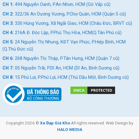
CH 1:
494 Nguyễn Oanh, P.An Nhơn, HCM (Gò Vấp cũ)
CH 2:
322/36 An Dương Vương, P.Chợ Quán, HCM (Quận 5 cũ)
CH 3:
330 Hùng Vương, Xã Ngãi Giao, HCM (Châu Đức, BRVT cũ)
CH 4:
216A Đ. Độc Lập, P.Phú Thọ Hòa, HCM(Q.Tân Phú cũ)
CH 5:
24 Nguyễn Thị Nhung, KĐT Vạn Phúc, P.Hiệp Bình, HCM
(Q.Thủ Đức cũ)
CH 6:
268 Nguyễn Thị Thập, P.Tân Hưng, HCM (Quận 7 cũ)
CH 7:
05 Nguyễn Trãi, P.Dĩ An, HCM (Dĩ An, Bình Dương cũ)
CH 8:
15 Phú Lợi, P.Phú Lợi, HCM (Thủ Dầu Một, Bình Dương cũ)
bánh trước
Xe Đạp Điện Ava Hot Girl 12 Inch
Xe được sử dụng loại thắng đĩa cơ, kết hợp cùng bánh xe nhỏ
Copyright 2026 ©
Xe Đạp Giá Kho
All rights reserved. Web Design by
12 inch đáp ứng nhu cầu đi lại giữa các địa điểm không quá xa.
HALO MEDIA
Phù hợp cho các bạn học sinh hay ông bà đi lại hằng ngày.