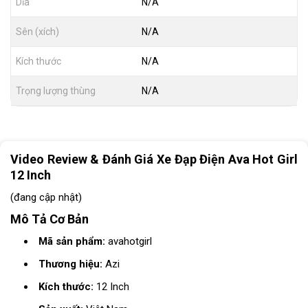
Dĩa
N/A
Sên (xích)
N/A
Kích thước
N/A
Trọng lượng thùng
N/A
Video Review & Đánh Giá Xe Đạp Điện Ava Hot Girl
12 Inch
(đang cập nhật)
Mô Tả Cơ Bản
Mã sản phẩm:
avahotgirl
Thương hiệu:
Azi
Kích thước:
12 Inch