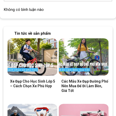
theo thời gian.
Không có bình luận nào
Khung xe thép chịu lực cao cứng chắc có thể chịu được trọng
tải của 2 người trưởng thành nhưng vẫn giữ nguyên tốc độ di
chuyển mà không bị chậm đi.
Trang bị hệ thống phuộc nhún trước sau
Tin tức về sản phẩm
Xe Đạp Cho Học Sinh Lớp 5
Các Mẫu Xe Đạp Đường Phố
– Cách Chọn Xe Phù Hợp
Nên Mua Để Đi Làm Bền,
Giá Tốt