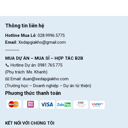
Thông tin liên hệ
Hệ thống tay lái
Xe Đạp Điện Ava Hot Girl 12 Inch
Hotline Mua Lẻ:
028.9996.5775
Email:
Xedapgiakho@gmail.com
Các dòng xe trên thị trường hiện nay trên thị trường thường lắp
pinlithium chỉ có thể đạt đến vận tốc 30km/h.
MUA DỰ ÁN – MUA SỈ – HỢP TÁC B2B
📞 Hotline Dự án: 0981.765.775
Nhưng riêng
Xe Đạp Điện Ava Hot Girl 12 Inch
với thiết kế với
(Phụ trách: Ms. Khanh)
động cơ điện
48V-12Ah,
công suất
250W
không chổi than
📧 Email:
duan@xedapgiakho.com
giúp tiết kiệm được nhiên liệu điện và thân thiện với môi trường.
(Trường học – Doanh nghiệp – Dự án từ thiện)
Vận tốc xe có thể đạt đến
45-50 km/h
chỉ trong một lần nạp
Phương thức thanh toán
điện.
Yên xe bọc da độc đáo
KẾT NỐI VỚI CHÚNG TÔI