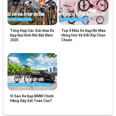
Bánh trước
Xe Đạp Điện Ava Hot Girl 12 Inch
Hệ thống nhún trước và nhún sau được trang bị đầy đủ giúp
giảm cảm giác xóc và dằn trên những đoạn đường xấu. Giảm
thiểu các tác động làm giảm tuổi thọ của xe.
Tổng Hợp Các Giải Đua Xe
Top 4 Mẫu Xe Đạp Nữ Màu
Đạp Địa Hình Nổi Bật Năm
Hồng Hot Và 8 Bí Kíp Chọn
Thiết kế nhỏ gọn với không gian để đồ dưới xe
2025
Chuẩn
Vì Sao Xe Đạp BMW Chính
Hãng Gây Sốt Toàn Cầu?