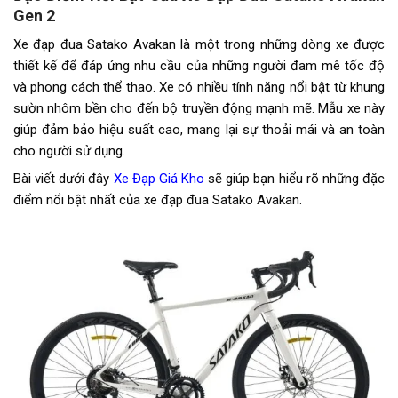
Gen 2
Tăng tốc trước (Gạt
SENSAH R7 2S
đĩa)
Xe đạp đua Satako Avakan là một trong những dòng xe được
thiết kế để đáp ứng nhu cầu của những người đam mê tốc độ
Tăng tốc sau (Gạt líp)
Sensah Replex
và phong cách thể thao. Xe có nhiều tính năng nổi bật từ khung
sườn nhôm bền cho đến bộ truyền động mạnh mẽ. Mẫu xe này
Đùi đĩa
SATAKO VENUS 2 tầng 34-50T
giúp đảm bảo hiệu suất cao, mang lại sự thoải mái và an toàn
cho người sử dụng.
Dĩa
2 tầng
Bài viết dưới đây
Xe Đạp Giá Kho
sẽ giúp bạn hiểu rõ những đặc
Líp
8 tầng ÂT
điểm nổi bật nhất của xe đạp đua Satako Avakan.
Sên (xích)
MAYA CD7
Yên
Yên thể thao cao cấp rỗng
SATAKO
Chiều cao phù hợp
Trên 1m60
Lưu ý
Thông số kỹ thuật có thể sẽ
được thay đổi từ nhà sản xuất