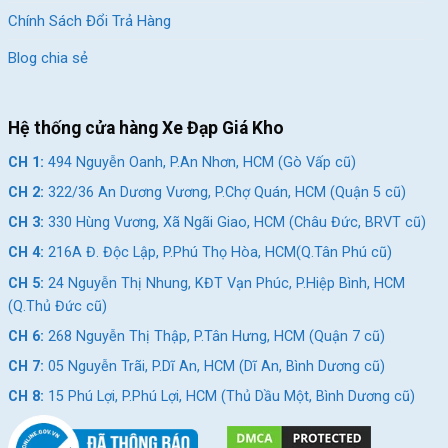
Chính Sách Đổi Trả Hàng
Blog chia sẻ
Hệ thống cửa hàng Xe Đạp Giá Kho
CH 1:
494 Nguyễn Oanh, P.An Nhơn, HCM (Gò Vấp cũ)
CH 2:
322/36 An Dương Vương, P.Chợ Quán, HCM (Quận 5 cũ)
CH 3:
330 Hùng Vương, Xã Ngãi Giao, HCM (Châu Đức, BRVT cũ)
CH 4:
216A Đ. Độc Lập, P.Phú Thọ Hòa, HCM(Q.Tân Phú cũ)
CH 5:
24 Nguyễn Thị Nhung, KĐT Vạn Phúc, P.Hiệp Bình, HCM
(Q.Thủ Đức cũ)
CH 6:
268 Nguyễn Thị Thập, P.Tân Hưng, HCM (Quận 7 cũ)
CH 7:
05 Nguyễn Trãi, P.Dĩ An, HCM (Dĩ An, Bình Dương cũ)
CH 8:
15 Phú Lợi, P.Phú Lợi, HCM (Thủ Dầu Một, Bình Dương cũ)