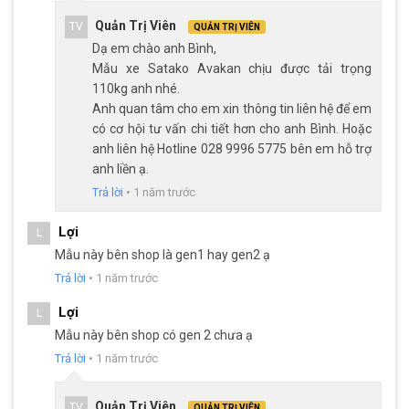
Quản Trị Viên
TV
QUẢN TRỊ VIÊN
Dạ em chào anh Bình,
Mẫu xe Satako Avakan chịu được tải trọng
110kg anh nhé.
Anh quan tâm cho em xin thông tin liên hệ để em
có cơ hội tư vấn chi tiết hơn cho anh Bình. Hoặc
anh liên hệ Hotline 028 9996 5775 bên em hỗ trợ
anh liền ạ.
Trả lời
•
1 năm trước
Xe đạp đua Satako Avakan trang bị bộ truyền động mạnh mẽ, linh
hoạt
Lợi
L
Mẫu này bên shop là gen1 hay gen2 ạ
Trả lời
•
1 năm trước
Đùi đĩa Satako Venus-32500S 2 tầng 34-50T cùng với gạt đĩa
Sensah giúp người lái tạo lực đạp hiệu quả và tiết kiệm sức lực.
Lợi
L
Xích của xe chắc chắn, không lỏng lẻo, chống ăn mòn tốt.
Mẫu này bên shop có gen 2 chưa ạ
Vành nhôm 2 lớp cùng bộ lốp 700x28C bám đường
Trả lời
•
1 năm trước
Vành xe đạp là bộ phận cần thiết của bất kỳ một chiếc xe đạp,
bởi vì nó ảnh hưởng đến hiệu suất đạp xe. Xe đạp đua Satako
Quản Trị Viên
TV
QUẢN TRỊ VIÊN