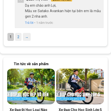
Avankan sở hữu vành nhôm 2 lớp, loại vành này nhẹ, cứng cáp,
Dạ em chào anh Lợi,
độ bền cao, có khả năng dẫn nhiệt tốt, hạn chế giảm thiểu tình
Mẫu xe Satako Avankan hiện tại bên em là mẫu
gen 2 nha anh.
trạng cong vành khi di chuyển trên những đoạn đường phức
tạp.
Trả lời
•
1 năm trước
Cùng với bộ lốp 700x28C bám đường tốt, đảm bảo an toàn
ngay cả khi di chuyển trên các bền mặt trơn trượt hoặc trong
1
2
→
điều kiện trời mưa. Kích thước xe đạp đua Satako Avakan 700C
có ưu điểm là giúp giảm diện tích tiếp xúc với mặt đường, xe đi
lướt hơn và tốc độ hơn.
Kết Luận
Tin tức về sản phẩm
Xe đạp đua Satako Avakan là sự lựa chọn phù hợp cho những
ai đam mê tốc độ, yêu thích thể thao trên đường phố hoặc các
con đường dài. Xe có nhiều ưu điểm nổi bật với khung sườn
nhôm không mối hàn bền bỉ, hệ thống phanh đĩa cơ an toàn, bộ
truyền động mang lại hiệu suất tối ưu.
Nếu bạn đang tìm kiếm một chiếc xe đạp đua chất lượng, hãy
ghé ngay Xe Đạp Giá Kho hoặc liên hệ qua
Fanpage Facebook
Xe Đạp Đi Học Loại Nào
Xe Đạp Cho Học Sinh Lớp 5