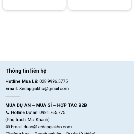
SKU:
Avakan
Thẻ:
Hợp Kim Nhôm
,
Shimano Tourney
Thông tin liên hệ
Hotline Mua Lẻ:
028.9996.5775
Email:
Xedapgiakho@gmail.com
MUA DỰ ÁN – MUA SỈ – HỢP TÁC B2B
📞 Hotline Dự án: 0981.765.775
(Phụ trách: Ms. Khanh)
📧 Email:
duan@xedapgiakho.com
(Trường học – Doanh nghiệp – Dự án từ thiện)