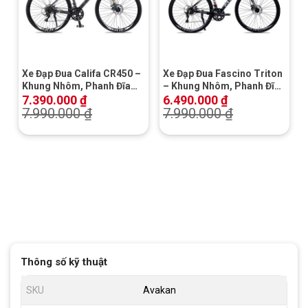
Xe Đạp Đua Califa CR450 –
Xe Đạp Đua Fascino Triton
Khung Nhôm, Phanh Đĩa
– Khung Nhôm, Phanh Đĩa
Cơ
Cơ
7.390.000
₫
6.490.000
₫
7.990.000
₫
7.990.000
₫
Thông số kỹ thuật
SKU
Avakan