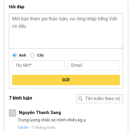
cho người điều khiển xe đạp.
Hỏi đáp
Phanh đĩa cơ của xe đạp đua Satako Avakan còn có khả năng
hoạt động hiệu quả ngay cả khi xe di chuyển trong môi trường
ẩm ướt hoặc nhiều bụi bẩn, giảm thiểu xảy ra những sự cố
ngoài ý muốn. Bên cạnh đó, việc bảo trì và thay thế phanh đĩa
cơ cũng khá dễ dàng, giúp người dùng tiết kiệm chi phí trong
quá trình sử dụng lâu dài.
Anh
Chị
GỬI
7 bình luận
Nguyễn Thanh Sang
TS
Trọng lượng chiếc xe mình nhiêu kg ạ
Trả lời
•
11 tháng trước