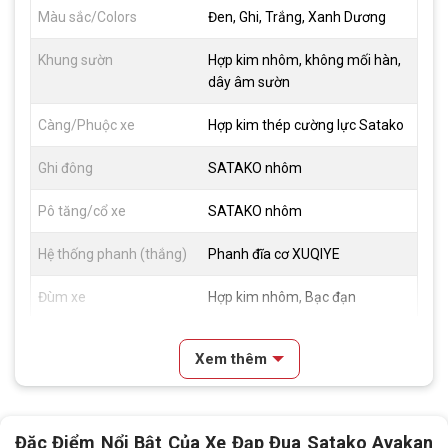
Màu sắc/Colors
Đen, Ghi, Trắng, Xanh Dương
Khung sườn
Hợp kim nhôm, không mối hàn,
dây âm sườn
Càng/Phuộc xe
Hợp kim thép cường lực Satako
Ghi đông
SATAKO nhôm
Pô tăng/cổ xe
SATAKO nhôm
Hệ thống phanh (thắng)
Phanh đĩa cơ XUQIYE
Đùm xe
Hợp kim nhôm, Bạc đạn
Vành xe
SATAKO nhôm 2 lớp 40mm
Xem thêm
Lốp xe
CST CITY PARKOUR 700*28C
Tay đề
SENSAH R7 2*8
Đặc Điểm Nổi Bật Của Xe Đạp Đua Satako Avakan