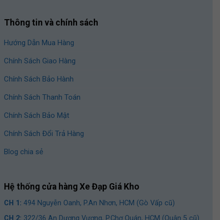
Khung xe
được làm từ sợi carbon cao cấp, trọng lượng siêu
nhẹ và còn có tải trọng cực lớn, hạn chế móp méo khi bị tác
Thông tin và chính sách
động từ bên ngoài.
Hướng Dẫn Mua Hàng
Sườn xe còn được phủ lớp sơn tĩnh điện 3 lớp giúp bền màu
xe, trên thân xe còn được dán tem phản quang giúp tạo điểm
Chính Sách Giao Hàng
nhấn cho xe và nổi bật tên thương hiệu.
Chính Sách Bảo Hành
Chính Sách Thanh Toán
Chính Sách Bảo Mật
Chính Sách Đổi Trả Hàng
Blog chia sẻ
Hệ thống cửa hàng Xe Đạp Giá Kho
CH 1:
494 Nguyễn Oanh, P.An Nhơn, HCM (Gò Vấp cũ)
CH 2:
322/36 An Dương Vương, P.Chợ Quán, HCM (Quận 5 cũ)