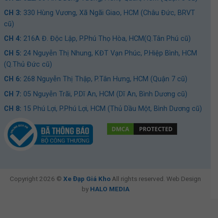
Xe đạp Đua Twitter R10 Retrospec Cổ Cong 2022 có khung sườn
CH 3:
330 Hùng Vương, Xã Ngãi Giao, HCM (Châu Đức, BRVT
trọng lượng nhẹ, tải trọng lớn
cũ)
CH 4:
216A Đ. Độc Lập, P.Phú Thọ Hòa, HCM(Q.Tân Phú cũ)
Vành niềng nhôm xé gió
CH 5:
24 Nguyễn Thị Nhung, KĐT Vạn Phúc, P.Hiệp Bình, HCM
Xe đạp đua Twitter R10 Retrospec cổ cong 2022 có
vành
(Q.Thủ Đức cũ)
niềng nhôm xé gió
, bánh xe có kích thước 700x25C đến từ
CH 6:
268 Nguyễn Thị Thập, P.Tân Hưng, HCM (Quận 7 cũ)
thương hiệu Maxxis.
CH 7:
05 Nguyễn Trãi, P.Dĩ An, HCM (Dĩ An, Bình Dương cũ)
Kết hợp những bộ phận này lại xe phù hợp đi trong những địa
hình khác nhau, đặc biệt là mặt đường bằng phẳng.
CH 8:
15 Phú Lợi, P.Phú Lợi, HCM (Thủ Dầu Một, Bình Dương cũ)
Xe sử dụng thắng gôm đến từ thương hiệu Tektro, 1 thương
hiệu uy tín, giúp kiểm soát
tốc độ
, đảm bảo độ an toàn tuyệt
đối cho người lái.
Copyright 2026 ©
Xe Đạp Giá Kho
All rights reserved. Web Design
by
HALO MEDIA