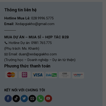
người, có thể hạn chế được lực cản của gió, giúp tốc độ của
bạn đạt mức tối đa.
Thông tin liên hệ
Hotline Mua Lẻ:
028.9996.5775
Email:
Xedapgiakho@gmail.com
MUA DỰ ÁN – MUA SỈ – HỢP TÁC B2B
📞 Hotline Dự án: 0981.765.775
(Phụ trách: Ms. Khanh)
📧 Email:
duan@xedapgiakho.com
(Trường học – Doanh nghiệp – Dự án từ thiện)
Phương thức thanh toán
Xe đạp Đua Twitter R10 Retrospec Cổ Cong 2022 có cổ lái êm ái,
hạn chế trơn trượt
KẾT NỐI VỚI CHÚNG TÔI
Khung sườn trọng lượng nhẹ, tải trọng lớn