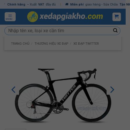
Skip
Chính hãng
– Xuất
VAT
đầy đủ
|
🚚
Miễn phí
giao hàng - Sửa Chữa
Tận Nhà
✓
to
content
MENU
Tìm
kiếm:
TRANG CHỦ
/
THƯƠNG HIỆU XE ĐẠP
/
XE ĐẠP TWITTER