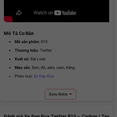
Mô Tả Cơ Bản
Mã sản phẩm:
R10
Thương hiệu:
Twitter
Xuất xứ:
Đài Loan
Màu sắc:
Đen, đỏ, xám, cam, trắng
Phân loại:
Xe Đạp Đua
Kích thước:
700C
Bảng Thông Số Kỹ Thuật Xe Đạp Đua Twitter R10
Xem thêm
Retrospec
Nội dung chính
SKU
R10
Đánh giá Xe Đạp Đua Twitter R10 – Carbon | Tay
Review & Đánh Giá Xe Đạp Đua Twitter R10 Retrospec