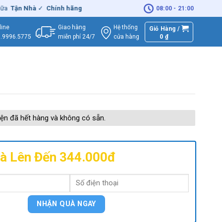
ận Nhà
✓
Chính hãng
– Xuất
VAT
đầy đủ
|
🚚
Miễn phí
giao hàng - S
08:00 - 21:00
Giao hàng
Hệ thống
line
Giỏ Hàng /
miễn phí 24/7
0
₫
cửa hàng
.9996.5775
ện đã hết hàng và không có sẵn.
à Lên Đến 344.000đ