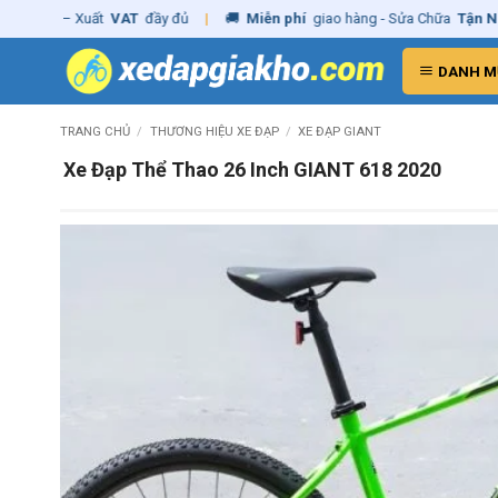
Skip
ãng
– Xuất
VAT
đầy đủ
|
🚚
Miễn phí
giao hàng - Sửa Chữa
Tận Nhà
✓
to
content
DANH M
TRANG CHỦ
/
THƯƠNG HIỆU XE ĐẠP
/
XE ĐẠP GIANT
Xe Đạp Thể Thao 26 Inch GIANT 618 2020