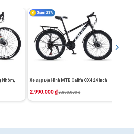
Giảm 23%
+
ng Nhôm,
Xe Đạp Địa Hình MTB Califa CX4 24 Inch
2.990.000
₫
3.890.000
₫