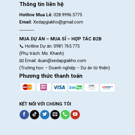
Thông tin liên hệ
Hotline Mua Lẻ:
028.9996.5775
Email:
Xedapgiakho@gmail.com
MUA DỰ ÁN – MUA SỈ – HỢP TÁC B2B
Tay bấm Shimano SL-M3
📞 Hotline Dự án: 0981.765.775
(Phụ trách: Ms. Khanh)
Đùi đĩa 
📧 Email:
duan@xedapgiakho.com
(Trường học – Doanh nghiệp – Dự án từ thiện)
Phương thức thanh toán
3.Thông số kỹ thuật mẫu Xe Đap T
Bảng thông số cơ bản
KẾT NỐI VỚI CHÚNG TÔI
✔ Khung hợp kim nhôm ATX Giant Alluxx 3 lớp phủ bóng
✔ Củ đề Shimano RD-TY300 – 7 Cấp Độ( Nhật Bản )
✔ Tay bấm Shimano SL-M315 – 21 Cấp Độ( Nhật Bản )
✔ Gạt đĩa Shimano FD-TY500 – 3 Cấp Độ ( Nhật Bản )