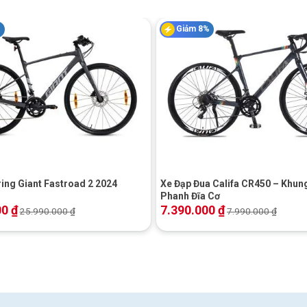
%
Giảm 8%
 – Xích 7 Tốc Độ
hôm 6061 Cứng và Bền
+
ing Giant Fastroad 2 2024
Xe Đạp Đua Califa CR450 – Khu
Phanh Đĩa Cơ
00
₫
7.390.000
₫
25.990.000
₫
7.990.000
₫