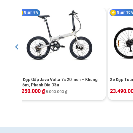
Giảm 9%
Giảm 10
Líp 7 tầng
Khung Hợp Kim N
+
+
Xe Đạp Gấp Java Volta 7s 20 Inch – Khung
Xe Đạp Tour
Nhôm, Phanh Đĩa Dầu
7.250.000
₫
23.490.0
8.000.000
₫