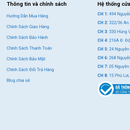
Thông tin và chính sách
Hệ thống cử
CH 1:
494 Nguyễn
Hướng Dẫn Mua Hàng
CH 2:
322/36 An 
Chính Sách Giao Hàng
CH 3:
330 Hùng V
Chính Sách Bảo Hành
15 – 21 Cấp Độ( Nhật Bản )
CH 4:
216A Đ. Độ
Chính Sách Thanh Toán
CH 5:
24 Nguyễn 
nhôm 42/34/24T
CH 6:
268 Nguyễn
Chính Sách Bảo Mật
CH 7:
05 Nguyễn T
Chính Sách Đổi Trả Hàng
CH 8:
15 Phú Lợi
hể Thao 26 Inch GIANT ATX 618 2020
Blog chia sẻ