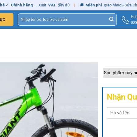
Chính hãng
– Xuất
VAT
đầy đủ
|
🚚
Miễn phí
giao hàng - Sửa Chữa
T
Tìm
Hot
ỤC
kiếm:
028
Sản phẩm này hi
Nhận Qu