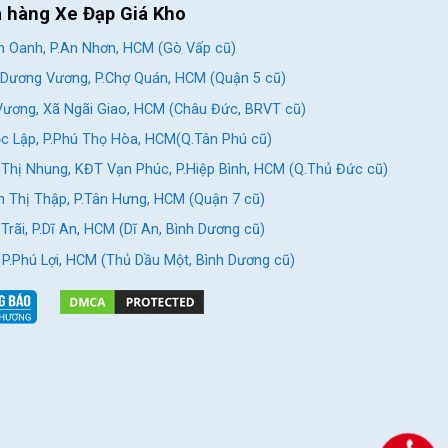
a hàng Xe Đạp Giá Kho
 Oanh, P.An Nhơn, HCM (Gò Vấp cũ)
Dương Vương, P.Chợ Quán, HCM (Quận 5 cũ)
ương, Xã Ngãi Giao, HCM (Châu Đức, BRVT cũ)
c Lập, P.Phú Thọ Hòa, HCM(Q.Tân Phú cũ)
Thị Nhung, KĐT Vạn Phúc, P.Hiệp Bình, HCM (Q.Thủ Đức cũ)
 Thị Thập, P.Tân Hưng, HCM (Quận 7 cũ)
rãi, P.Dĩ An, HCM (Dĩ An, Bình Dương cũ)
, P.Phú Lợi, HCM (Thủ Dầu Một, Bình Dương cũ)