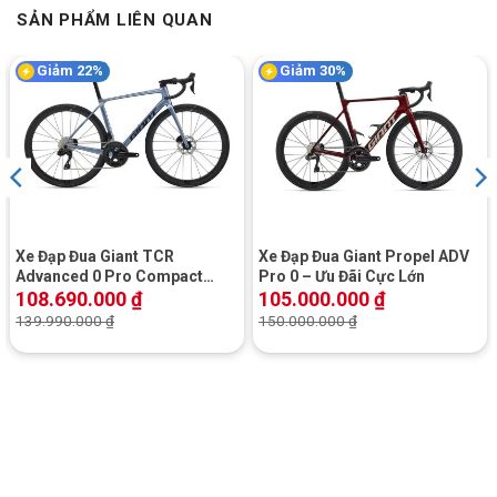
SẢN PHẨM LIÊN QUAN
Giảm 22%
Giảm 30%
Xe Đạp Đua Giant TCR
Xe Đạp Đua Giant Propel ADV
Advanced 0 Pro Compact
Pro 0 – Ưu Đãi Cực Lớn
2025
108.690.000
₫
105.000.000
₫
139.990.000
₫
150.000.000
₫