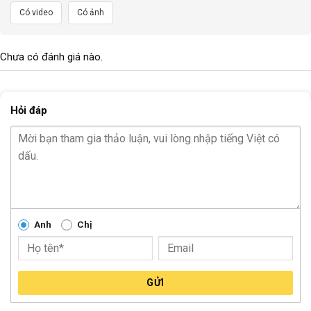
Có video
Có ảnh
Chưa có đánh giá nào.
Hỏi đáp
Anh
Chị
GỬI