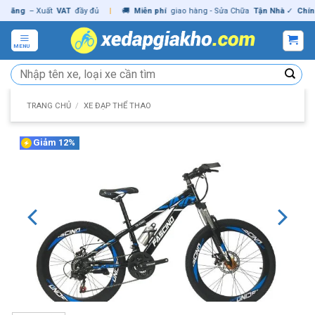
Skip
ng
– Xuất
VAT
đầy đủ
|
🚚
Miễn phí
giao hàng - Sửa Chữa
Tận Nhà
✓
Chính hã
to
content
MENU
Tìm
kiếm:
TRANG CHỦ
/
XE ĐẠP THỂ THAO
Giảm 12%