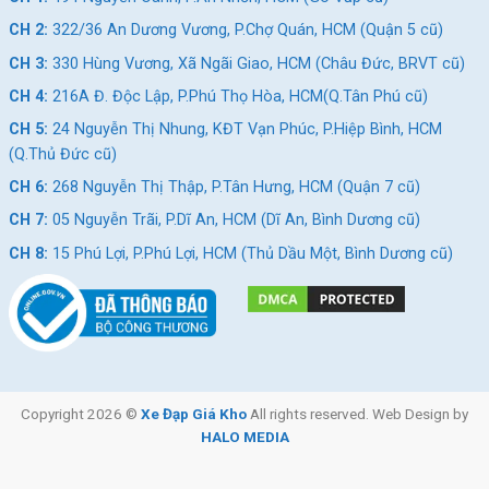
CH 2:
322/36 An Dương Vương, P.Chợ Quán, HCM (Quận 5 cũ)
CH 3:
330 Hùng Vương, Xã Ngãi Giao, HCM (Châu Đức, BRVT cũ)
CH 4:
216A Đ. Độc Lập, P.Phú Thọ Hòa, HCM(Q.Tân Phú cũ)
CH 5:
24 Nguyễn Thị Nhung, KĐT Vạn Phúc, P.Hiệp Bình, HCM
(Q.Thủ Đức cũ)
CH 6:
268 Nguyễn Thị Thập, P.Tân Hưng, HCM (Quận 7 cũ)
CH 7:
05 Nguyễn Trãi, P.Dĩ An, HCM (Dĩ An, Bình Dương cũ)
CH 8:
15 Phú Lợi, P.Phú Lợi, HCM (Thủ Dầu Một, Bình Dương cũ)
Copyright 2026 ©
Xe Đạp Giá Kho
All rights reserved. Web Design by
HALO MEDIA