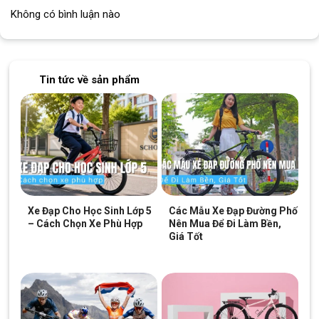
Không có bình luận nào
Tin tức về sản phẩm
[table id=115 /]
Xem Thêm:
Facebook
Block
"hinh-anh-dia-chi-chan-trang-san-pham"
not found
Xe Đạp Cho Học Sinh Lớp 5
Các Mẫu Xe Đạp Đường Phố
– Cách Chọn Xe Phù Hợp
Nên Mua Để Đi Làm Bền,
SKU:
FS224-DX
Giá Tốt