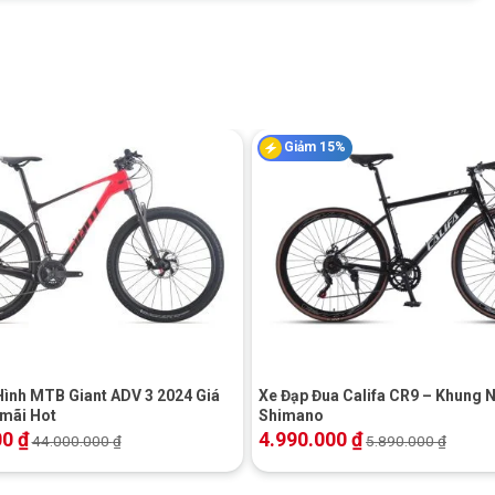
Giảm 15%
+
Hình MTB Giant ADV 3 2024 Giá
Xe Đạp Đua Califa CR9 – Khung 
 mãi Hot
Shimano
00
₫
4.990.000
₫
44.000.000
₫
5.890.000
₫