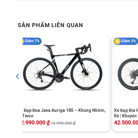
SẢN PHẨM LIÊN QUAN
Giảm 7%
Giảm 3%
+
+
Xe Đạp Đua Java Auriga 18S – Khung Nhôm,
Xe Đạp Địa 
L-Twoo
Rẻ | Khuyến
12.990.000
₫
42.500.0
13.990.000
₫