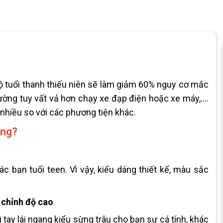
độ tuổi thanh thiếu niên sẽ làm giảm 60% nguy cơ mắc
rường tuy vất vả hơn chạy xe đạp điện hoặc xe máy,….
 nhiều so với các phương tiện khác.
ông?
c bạn tuổi teen. Vì vậy, kiểu dáng thiết kế, màu sắc
y chỉnh độ cao
tay lái ngang kiểu sừng trâu cho bạn sự cá tính, khác