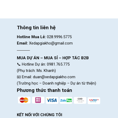
Thông tin liên hệ
Hotline Mua Lẻ:
028.9996.5775
Email:
Xedapgiakho@gmail.com
MUA DỰ ÁN – MUA SỈ – HỢP TÁC B2B
📞 Hotline Dự án: 0981.765.775
(Phụ trách: Ms. Khanh)
📧 Email:
duan@xedapgiakho.com
(Trường học – Doanh nghiệp – Dự án từ thiện)
Phương thức thanh toán
KẾT NỐI VỚI CHÚNG TÔI