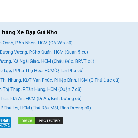
a hàng Xe Đạp Giá Kho
 Oanh, P.An Nhơn, HCM (Gò Vấp cũ)
Dương Vương, P.Chợ Quán, HCM (Quận 5 cũ)
ương, Xã Ngãi Giao, HCM (Châu Đức, BRVT cũ)
c Lập, P.Phú Thọ Hòa, HCM(Q.Tân Phú cũ)
Thị Nhung, KĐT Vạn Phúc, P.Hiệp Bình, HCM (Q.Thủ Đức cũ)
 Thị Thập, P.Tân Hưng, HCM (Quận 7 cũ)
rãi, P.Dĩ An, HCM (Dĩ An, Bình Dương cũ)
, P.Phú Lợi, HCM (Thủ Dầu Một, Bình Dương cũ)