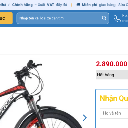
✓
Chính hãng
– Xuất
VAT
đầy đủ
|
🚚
Miễn phí
giao hàng - Sửa Chữa
Tìm
Hot
ỤC
kiếm:
028
Ỏ
2.890.00
Hết hàng
Nhận Qu