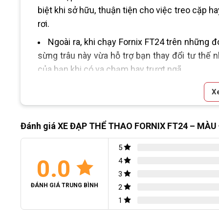
biệt khi sở hữu, thuận tiện cho việc treo cặp h
rơi.
Ngoài ra, khi chạy Fornix FT24 trên những 
sừng trâu này vừa hỗ trợ bạn thay đổi tư thế 
của bạn khi có va chạm hay trượt ngã.
Thắng đĩa an toàn gắn trên tay lái giúp bạn 
X
ngay khi cần.
Yên xe có thiết kế thông minh n
dụng cụ nào.
Nội dung chính
Đánh giá XE ĐẠP THỂ THAO FORNIX FT24 – MÀU
FT24 còn được trang bị thêm yên sau để cá
Giới thiệu sản phẩm
Xe đạp địa hình Fornix FT24, tại sao không?
có thể linh hoạt tháo ra, gắn vào tiện lợi.
5
HÌNH ẢNH CHI TIẾT
0.0
4
HÌNH ẢNH CHI TIẾT
Chế độ bảo hành tốt
3
ĐÁNH GIÁ TRUNG BÌNH
2
1