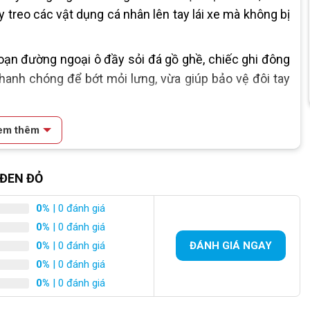
ay treo các vật dụng cá nhân lên tay lái xe mà không bị
đoạn đường ngoại ô đầy sỏi đá gồ ghề, chiếc ghi đông
nhanh chóng để bớt mỏi lưng, vừa giúp bảo vệ đôi tay
thoải mái chạy xe với vận tốc yêu thích và dừng xe lại
em thêm
âng lên hạ xuống đơn giản mà không cần thêm bất kỳ
 ĐEN ĐỎ
c bạn gài balo hoặc chở bạn bè. Chiếc yên sau cũng
0%
| 0 đánh giá
0%
| 0 đánh giá
0%
| 0 đánh giá
ĐÁNH GIÁ NGAY
0%
| 0 đánh giá
0%
| 0 đánh giá