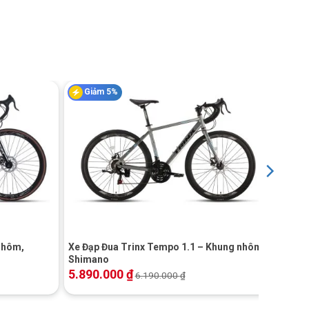
Giảm 5%
+
Nhôm,
Xe Đạp Đua Trinx Tempo 1.1 – Khung nhôm,
Shimano
5.890.000
₫
6.190.000
₫