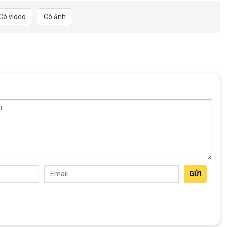
Có video
Có ảnh
GỬI