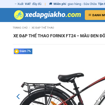
Skip
ãng
– Xuất
VAT
đầy đủ
|
🚚
Miễn phí
giao hàng - Sửa Chữa
Tận Nhà
to
content
DANH M
TRANG CHỦ
/
XE ĐẠP THỂ THAO
XE ĐẠP THỂ THAO FORNIX FT24 – MÀU ĐEN Đ
Giảm 7%