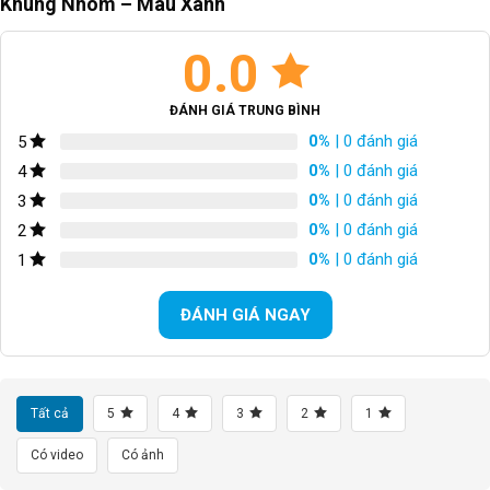
Khung Nhôm – Màu Xanh
Yên xe
Mút bọc da mềm
0.0
Bàn đạp
N / A
ĐÁNH GIÁ TRUNG BÌNH
Phanh
Phanh V bóp vành WINZIP
0%
| 0 đánh giá
5
0%
| 0 đánh giá
4
Tay đề số
SHIMANO EF500 3×8 (24 Tốc độ)
0%
| 0 đánh giá
3
Gạt đĩa
NỘI THẤT SHIMANO
0%
| 0 đánh giá
2
0%
| 0 đánh giá
1
Gạt líp
NỘI THẤT SHIMANO
ĐÁNH GIÁ NGAY
Đùi đĩa
PROWHEEL, có chắn đĩa
Líp sau
8 tầng líp
Tất cả
5
4
3
2
1
Xích
–
Có video
Có ảnh
Đùm xe
36H