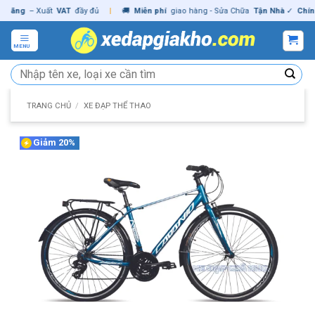
Skip
ng
– Xuất
VAT
đầy đủ
|
🚚
Miễn phí
giao hàng - Sửa Chữa
Tận Nhà
✓
Chính hã
to
content
MENU
Tìm
kiếm:
TRANG CHỦ
/
XE ĐẠP THỂ THAO
Giảm 20%