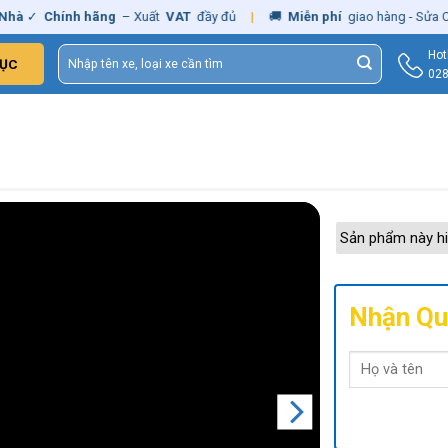
✓
Chính hãng
– Xuất
VAT
đầy đủ
|
🚚
Miễn phí
giao hàng - Sửa Chữa
Tìm
Hot
ỤC
kiếm:
028
Sản phẩm này hi
Nhận Qu