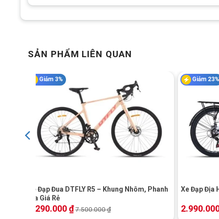
SẢN PHẨM LIÊN QUAN
Giảm 3%
Giảm 23
+
+
Xe Đạp Đua DTFLY R5 – Khung Nhôm, Phanh
Xe Đạp Địa 
Đĩa Giá Rẻ
7.290.000
₫
2.990.00
7.500.000
₫