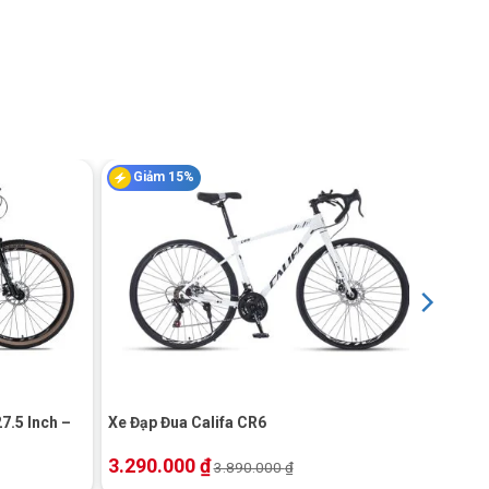
Giảm 15%
+
7.5 Inch –
Xe Đạp Đua Califa CR6
3.290.000
₫
3.890.000
₫