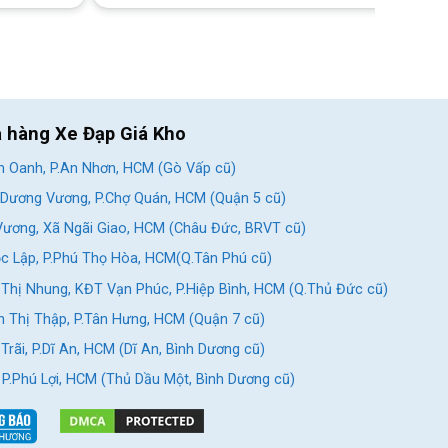
a hàng Xe Đạp Giá Kho
 Oanh, P.An Nhơn, HCM (Gò Vấp cũ)
Dương Vương, P.Chợ Quán, HCM (Quận 5 cũ)
ương, Xã Ngãi Giao, HCM (Châu Đức, BRVT cũ)
c Lập, P.Phú Thọ Hòa, HCM(Q.Tân Phú cũ)
Thị Nhung, KĐT Vạn Phúc, P.Hiệp Bình, HCM (Q.Thủ Đức cũ)
 Thị Thập, P.Tân Hưng, HCM (Quận 7 cũ)
rãi, P.Dĩ An, HCM (Dĩ An, Bình Dương cũ)
, P.Phú Lợi, HCM (Thủ Dầu Một, Bình Dương cũ)