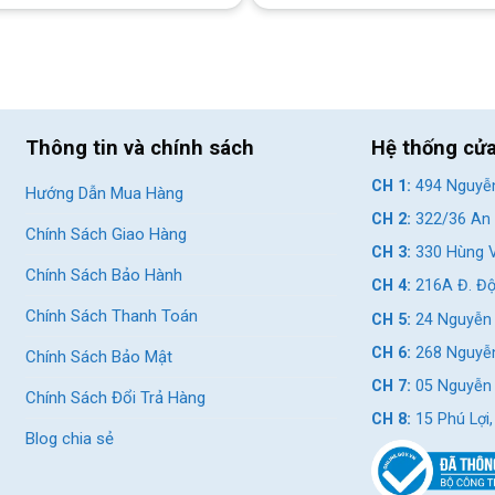
iết kế chắc chắn
Thông tin và chính sách
Hệ thống cử
CH 1:
494 Nguyễn
Hướng Dẫn Mua Hàng
CH 2:
322/36 An 
Chính Sách Giao Hàng
CH 3:
330 Hùng V
Chính Sách Bảo Hành
CH 4:
216A Đ. Độ
Chính Sách Thanh Toán
CH 5:
24 Nguyễn 
CH 6:
268 Nguyễn
Chính Sách Bảo Mật
CH 7:
05 Nguyễn T
Chính Sách Đổi Trả Hàng
CH 8:
15 Phú Lợi
Blog chia sẻ