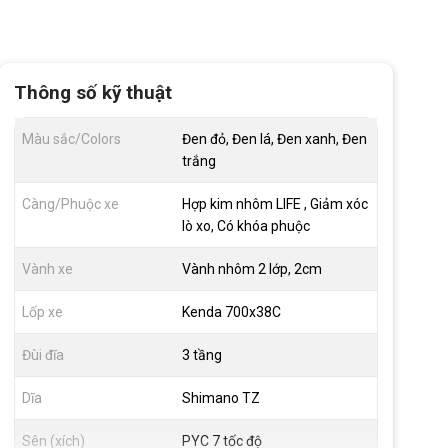
Thông số kỹ thuật
Màu sắc/Colors
Đen đỏ, Đen lá, Đen xanh, Đen
trắng
Càng/Phuộc xe
Hợp kim nhôm LIFE , Giảm xóc
lò xo, Có khóa phuộc
Vành xe
Vành nhôm 2 lớp, 2cm
Lốp xe
Kenda 700x38C
Đùi đĩa
3 tầng
Dĩa
Shimano TZ
Sên (xích)
PYC 7 tốc độ