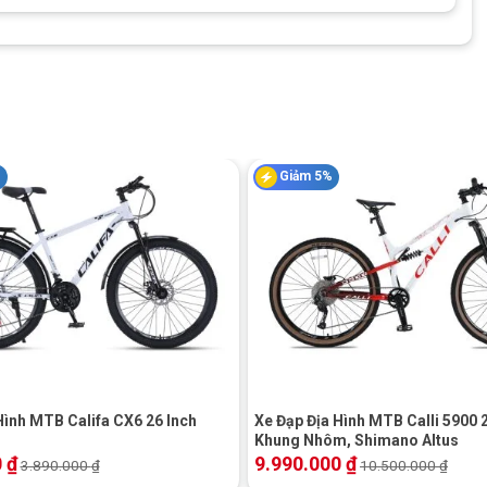
%
Giảm 5%
+
Hình MTB Califa CX6 26 Inch
Xe Đạp Địa Hình MTB Calli 5900 2
Khung Nhôm, Shimano Altus
0
₫
9.990.000
₫
3.890.000
₫
10.500.000
₫