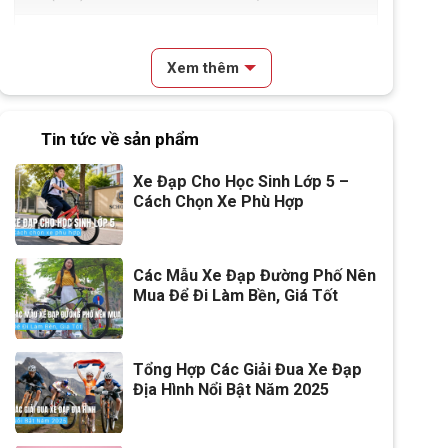
Kích thước
M
Xem thêm
Trọng lượng thùng
16.3kg
Tin tức về sản phẩm
Xe Đạp Cho Học Sinh Lớp 5 –
Cách Chọn Xe Phù Hợp
Các Mẫu Xe Đạp Đường Phố Nên
Mua Để Đi Làm Bền, Giá Tốt
Tổng Hợp Các Giải Đua Xe Đạp
Địa Hình Nổi Bật Năm 2025