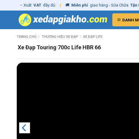
Skip
hãng
– Xuất
VAT
đầy đủ
|
🚚
Miễn phí
giao hàng - Sửa Chữa
Tận Nhà
to
content
DANH M
TRANG CHỦ
/
THƯƠNG HIỆU XE ĐẠP
/
XE ĐẠP LIFE
Xe Đạp Touring 700c Life HBR 66