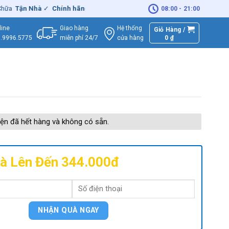
Tận Nhà
✓
Chính hãng
– Xuất
VAT
đầy đủ
|
🚚
Miễn phí
giao hàng - 
08:00 - 21:00
Giao hàng
Hệ thống
line
Giỏ Hàng /
miễn phí 24/7
0
₫
cửa hàng
.9996.5775
ện đã hết hàng và không có sẵn.
à Lên Đến 344.000đ