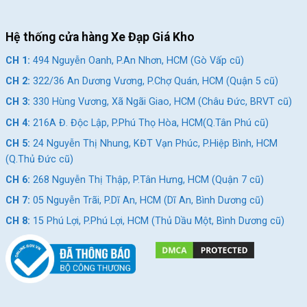
Hệ thống cửa hàng Xe Đạp Giá Kho
CH 1:
494 Nguyễn Oanh, P.An Nhơn, HCM (Gò Vấp cũ)
CH 2:
322/36 An Dương Vương, P.Chợ Quán, HCM (Quận 5 cũ)
CH 3:
330 Hùng Vương, Xã Ngãi Giao, HCM (Châu Đức, BRVT cũ)
CH 4:
216A Đ. Độc Lập, P.Phú Thọ Hòa, HCM(Q.Tân Phú cũ)
CH 5:
24 Nguyễn Thị Nhung, KĐT Vạn Phúc, P.Hiệp Bình, HCM
(Q.Thủ Đức cũ)
CH 6:
268 Nguyễn Thị Thập, P.Tân Hưng, HCM (Quận 7 cũ)
CH 7:
05 Nguyễn Trãi, P.Dĩ An, HCM (Dĩ An, Bình Dương cũ)
CH 8:
15 Phú Lợi, P.Phú Lợi, HCM (Thủ Dầu Một, Bình Dương cũ)