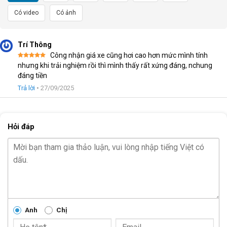
Có video
Có ảnh
Trí Thông
Công nhận giá xe cũng hơi cao hơn mức mình tính
Được xếp
nhưng khi trải nghiệm rồi thì mình thấy rất xứng đáng, nchung
hạng
5
5
đáng tiền
sao
Trả lời
•
27/09/2025
Hỏi đáp
Anh
Chị