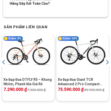
Hãng Gây Sốt Toàn Cầu?
SẢN PHẨM LIÊN QUAN
Giảm 3%
Giảm 16%
Xe Đạp Đua DTFLY R5 – Khung
Xe Đạp Đua Giant TCR
Nhôm, Phanh Đĩa Giá Rẻ
Advanced 2 Pro Compact
2025
7.290.000
₫
75.590.000
₫
7.500.000
₫
89.990.000
₫