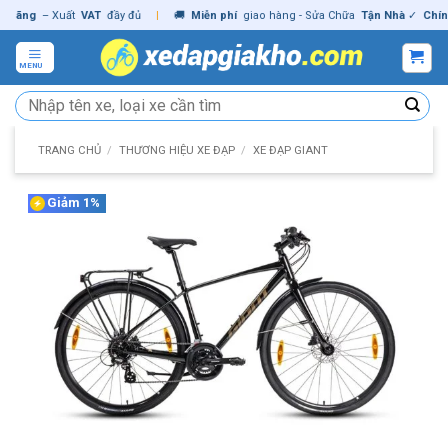
Skip
ng
– Xuất
VAT
đầy đủ
|
🚚
Miễn phí
giao hàng - Sửa Chữa
Tận Nhà
✓
Chính hã
to
content
MENU
Tìm
kiếm:
TRANG CHỦ
/
THƯƠNG HIỆU XE ĐẠP
/
XE ĐẠP GIANT
Giảm 1%