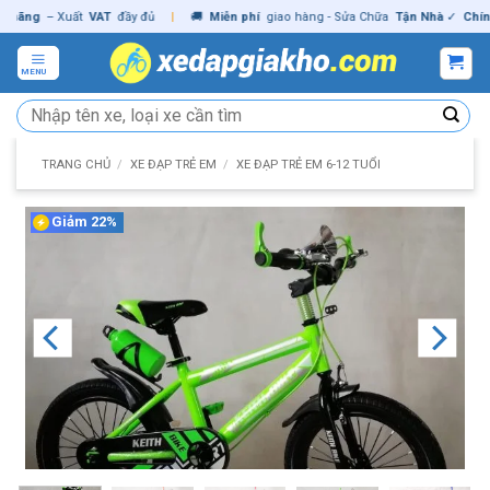
Skip
ãng
– Xuất
VAT
đầy đủ
|
🚚
Miễn phí
giao hàng - Sửa Chữa
Tận Nhà
✓
Chính h
to
content
MENU
Tìm
kiếm:
TRANG CHỦ
/
XE ĐẠP TRẺ EM
/
XE ĐẠP TRẺ EM 6-12 TUỔI
Giảm 22%