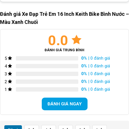
Block
"hinh-anh-dia-chi-chan-trang-san-pham"
not found
Đánh giá Xe Đạp Trẻ Em 16 Inch Keith Bike Bình Nước –
Màu Xanh Chuối
SKU:
16T13-L
0.0
ĐÁNH GIÁ TRUNG BÌNH
0%
| 0 đánh giá
5
0%
| 0 đánh giá
4
0%
| 0 đánh giá
3
0%
| 0 đánh giá
2
0%
| 0 đánh giá
1
ĐÁNH GIÁ NGAY