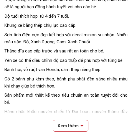
sẽ là người bạn đồng hành tuyệt vời cho các bé.
Độ tuổi thích hợp: từ 4 đến 7 tuổi.
Khung xe bằng thép chiụ lực cao cấp.
Sơn tĩnh điện cực đẹp kết hợp với decal minion vui nhộn. Nhiểu
màu sắc: Đỏ, Xanh Dương, Cam, Xanh Chuối
Thắng đĩa cao cấp trước và sau rất an toàn cho bé.
Yên xe có thể điều chỉnh độ cao thấp để phù hợp với từng bé.
Bánh hơi, vỏ ruột van Honda, căm thép niềng thép.
Có 2 bánh phụ kèm theo, bánh phụ phát đèn sáng nhiều màu
khi chạy giúp bé thích hơn.
Sản phẩm mới thiết kế theo tiêu chuẩn an toàn tuyệt đối cho
bé.
Hàng nhập khẩu nguyên chiếc từ Đài Loan, nguyên thùng đầy
đủ phụ kiện kèm theo xe, có hoá đơn chứng từ nhập khẩu rõ
ràng.
Xem thêm