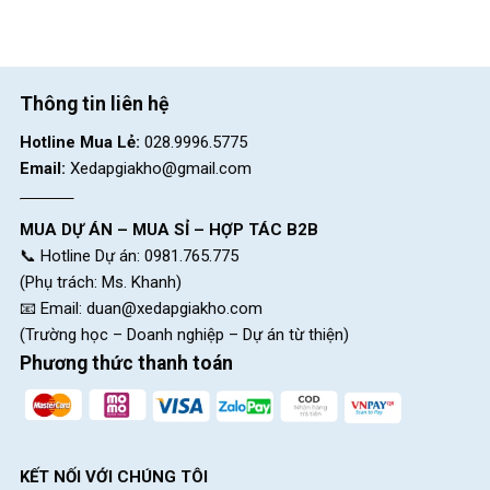
Thông tin liên hệ
Hotline Mua Lẻ:
028.9996.5775
Email:
Xedapgiakho@gmail.com
MUA DỰ ÁN – MUA SỈ – HỢP TÁC B2B
📞 Hotline Dự án: 0981.765.775
(Phụ trách: Ms. Khanh)
📧 Email:
duan@xedapgiakho.com
(Trường học – Doanh nghiệp – Dự án từ thiện)
Phương thức thanh toán
KẾT NỐI VỚI CHÚNG TÔI