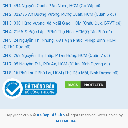
CH 1:
494 Nguyễn Oanh, P.An Nhơn, HCM (Gò Vấp cũ)
CH 2:
322/36 An Dương Vương, P.Chợ Quán, HCM (Quận 5 cũ)
CH 3:
330 Hùng Vương, Xã Ngãi Giao, HCM (Châu Đức, BRVT cũ)
CH 4:
216A Đ. Độc Lập, P.Phú Thọ Hòa, HCM(Q.Tân Phú cũ)
CH 5:
24 Nguyễn Thị Nhung, KĐT Vạn Phúc, P.Hiệp Bình, HCM
(Q.Thủ Đức cũ)
CH 6:
268 Nguyễn Thị Thập, P.Tân Hưng, HCM (Quận 7 cũ)
CH 7:
05 Nguyễn Trãi, P.Dĩ An, HCM (Dĩ An, Bình Dương cũ)
CH 8:
15 Phú Lợi, P.Phú Lợi, HCM (Thủ Dầu Một, Bình Dương cũ)
Copyright 2026 ©
Xe Đạp Giá Kho
All rights reserved. Web Design by
HALO MEDIA