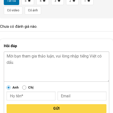
Tất cả
5
4
3
2
1
Có video
Có ảnh
Chưa có đánh giá nào.
Hỏi đáp
Anh
Chị
GỬI