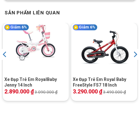
SẢN PHẨM LIÊN QUAN
Giảm 6%
Giảm 6%
Xe Đạp Trẻ Em RoyalBaby
Xe Đạp Trẻ Em Royal Baby
Jenny 14 Inch
FreeStyle FS7 18 Inch
2.890.000
₫
3.290.000
₫
3.090.000
₫
3.490.000
₫